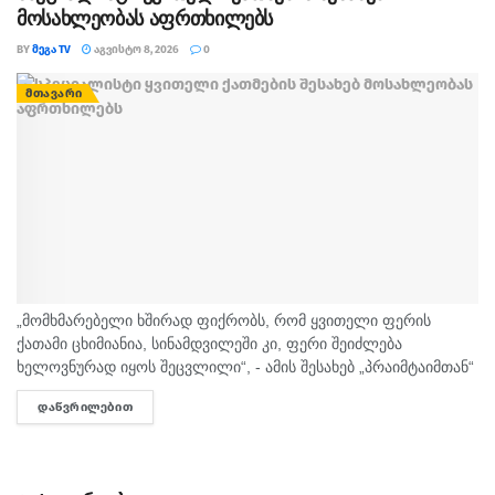
მოსახლეობას აფრთხილებს
BY
ᲛᲔᲒᲐ TV
ᲐᲒᲕᲘᲡᲢᲝ 8, 2026
0
ᲛᲗᲐᲕᲐᲠᲘ
„მომხმარებელი ხშირად ფიქრობს, რომ ყვითელი ფერის
ქათამი ცხიმიანია, სინამდვილეში კი, ფერი შეიძლება
ხელოვნურად იყოს შეცვლილი“, - ამის შესახებ „პრაიმტაიმთან“
სურსათის უვნებლობის სპეციალისტი, ირაკლი არაბული
ᲓᲐᲬᲕᲠᲘᲚᲔᲑᲘᲗ
DETAILS
საუბრობს. „ბაზარი ითხოვს, რომ ქათამი იყოს...