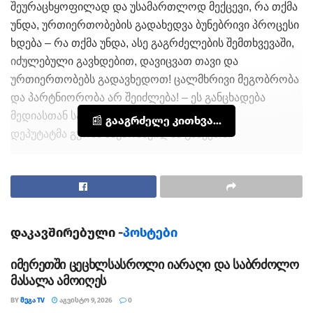
შეურაცხყოფილად და უსამართლოდ მექცევი, რა თქმა
უნდა, ურთიერთობების გადახედვა ბუნებრივი პროცესი
ხდება – რა თქმა უნდა, ასე გაგრძელების შემთხვევაში,
იძულებული გავხდებით, დავიცვათ თავი და
ურთიერთობებს გადავხედოთ! ცალმხრივი მეგობრობა
და პარტნიორობა არ შეიძლება! – ეს განცხადება
მედიასთან საპარლამენტო უმრავლესობის
📰 გააგრძელე კითხვა...
დეპუტატმა გურამ მაჭარაშვილმა გააკეთა.
მაჭარაშვილის თქმით, “თუ აშშ-ს მხრიდან
საქართველოს ხელისუფლების მიმართ ასეთი
მიდგომები გაგრძელდება, ეს საქართველოსა და აშშ-ს
შორის უფსკრულს უფრო მეტად გაზრდის”.
დაკავშირებული -
პოსტები
„პოლიციელების დასანქცირების
თაობაზე აშშ-ს ადმინისტრაციის
იმერეთში ცეცხლსასროლი იარაღი და საბრძოლო
გადაწყვეტილება კიდევ უფრო
მასალა ამოიღეს
აღრმავებს ეჭვს იმის თაობაზე, რომ
BY
ᲛᲔᲒᲐ TV
ᲐᲒᲕᲘᲡᲢᲝ 9, 2026
0