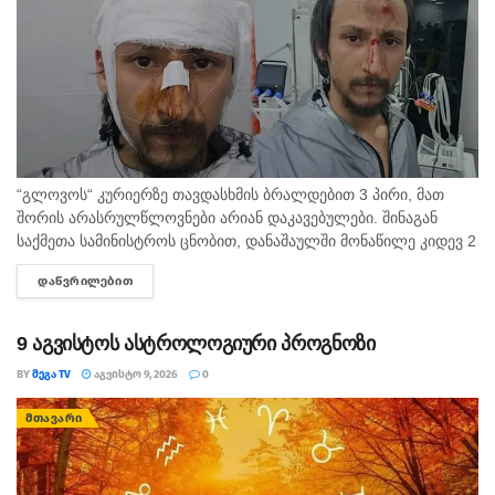
“გლოვოს“ კურიერზე თავდასხმის ბრალდებით 3 პირი, მათ
შორის არასრულწლოვნები არიან დაკავებულები. შინაგან
საქმეთა სამინისტროს ცნობით, დანაშაულში მონაწილე კიდევ 2
პირის დაკავების მიზნით შესაბამისი ღონისძიებები ტარდება.
ᲓᲐᲬᲕᲠᲘᲚᲔᲑᲘᲗ
DETAILS
შინაგან საქმეთა სამინისტროს თბილისის პოლიციის
დეპარტამენტის...
9 აგვისტოს ასტროლოგიური პროგნოზი
BY
ᲛᲔᲒᲐ TV
ᲐᲒᲕᲘᲡᲢᲝ 9, 2026
0
ᲛᲗᲐᲕᲐᲠᲘ