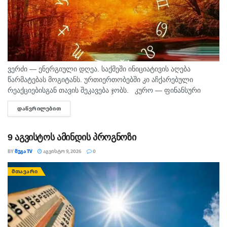
ვერძი — ენერგიული დღეა. საქმეში ინიციატივის აღება
წარმატებას მოგიტანს. ურთიერთობებში კი აჩქარებული
რეაქციებისგან თავის შეკავება ჯობს. კურო — ფინანსური
საკითხების მოსაგვარებლად კარგი დღეა. შეიძლება
ᲓᲐᲬᲕᲠᲘᲚᲔᲑᲘᲗ
DETAILS
საინტერესო შესაძლებლობა გამოჩნდეს. პირად ცხოვრებაში...
9 აგვისტოს ამინდის პროგნოზი
BY
ᲛᲔᲒᲐ TV
ᲐᲒᲕᲘᲡᲢᲝ 9, 2026
0
ᲛᲗᲐᲕᲐᲠᲘ