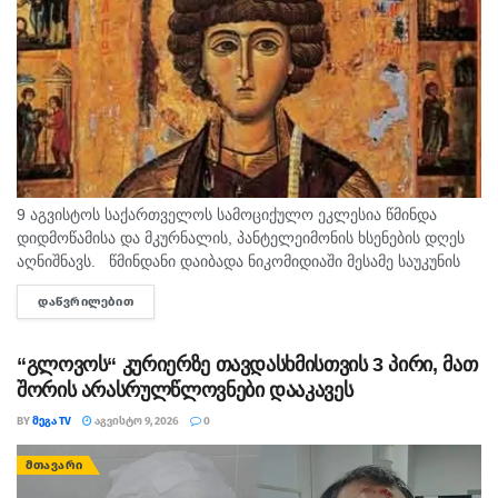
9 აგვისტოს საქართველოს სამოციქულო ეკლესია წმინდა
დიდმოწამისა და მკურნალის, პანტელეიმონის ხსენების დღეს
აღნიშნავს. წმინდანი დაიბადა ნიკომიდიაში მესამე საუკუნის
მეორე ნახევარში. არ არსებობს ტაძარი, რომელშიც არ იყოს
ᲓᲐᲬᲕᲠᲘᲚᲔᲑᲘᲗ
DETAILS
დაბრძანებული ნიკომიდიელი მკურნალის,...
“გლოვოს“ კურიერზე თავდასხმისთვის 3 პირი, მათ
შორის არასრულწლოვნები დააკავეს
BY
ᲛᲔᲒᲐ TV
ᲐᲒᲕᲘᲡᲢᲝ 9, 2026
0
ᲛᲗᲐᲕᲐᲠᲘ