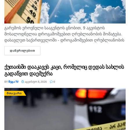
გარემოს ეროვნული სააგენტოს ცნობით, 9 აგვისტოს
მოსალოდნელია დროგამოშვებით ღრუბლიანობის მომატება.
დასავლეთ საქართველოში - დროგამოშვებით ღრუბლიანობის
მომატება. უმეტეს რაიონში ხანმოკლე წვიმა და ელჭექი, ზოგან
ᲓᲐᲬᲕᲠᲘᲚᲔᲑᲘᲗ
DETAILS
ძლიერი. დასავლეთის ქარი 10-15 მ/წმ, ელჭექის დროს
შესაძლებელია ქარის...
ქუთაისში დააკავეს კაცი, რომელიც დედას სახლის
გადაწვით დაემუქრა
BY
ᲛᲔᲒᲐ TV
ᲐᲒᲕᲘᲡᲢᲝ 8, 2026
0
ᲛᲗᲐᲕᲐᲠᲘ