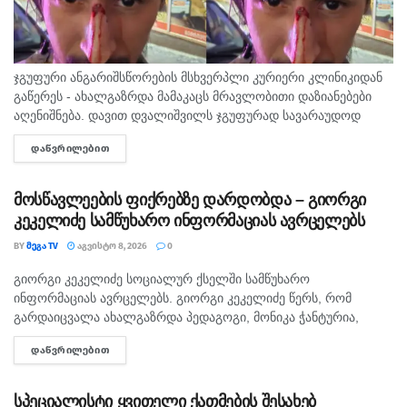
ჯგუფური ანგარიშსწორების მსხვერპლი კურიერი კლინიკიდან
გაწერეს - ახალგაზრდა მამაკაცს მრავლობითი დაზიანებები
აღენიშნება. დავით დვალიშვილს ჯგუფურად სავარაუდოდ
ხუთამდე მოზარდი გუშინ გაუსწორდა. ჯერ-ჯერობით
ᲓᲐᲬᲕᲠᲘᲚᲔᲑᲘᲗ
DETAILS
თავდამსხმელების დაკავების შესახებ ინფორმაცია არ
გავრცელებულა. "პირველებმა" გაარკვია, რომ
სამეთვალყურეო...
მოსწავლეების ფიქრებზე დარდობდა – გიორგი
კეკელიძე სამწუხარო ინფორმაციას ავრცელებს
BY
ᲛᲔᲒᲐ TV
ᲐᲒᲕᲘᲡᲢᲝ 8, 2026
0
გიორგი კეკელიძე სოციალურ ქსელში სამწუხარო
ᲛᲗᲐᲕᲐᲠᲘ
ინფორმაციას ავრცელებს. გიორგი კეკელიძე წერს, რომ
გარდაიცვალა ახალგაზრდა პედაგოგი, მონიკა ჭანტურია,
რომელიც თავისი მოსწავლეების მიმართ განსაკუთრებული
ᲓᲐᲬᲕᲠᲘᲚᲔᲑᲘᲗ
DETAILS
სიყვარულით გამოირჩეოდა. „არასდროს მგონებია, რომ აქ,
მიწაზე ყოფნას რამე...
სპეციალისტი ყვითელი ქათმების შესახებ