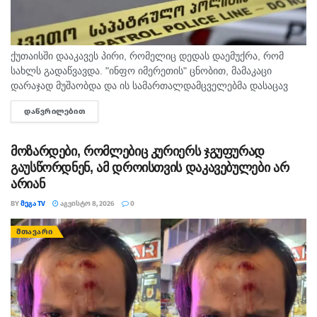
ქუთაისში დააკავეს პირი, რომელიც დედას დაემუქრა, რომ
სახლს გადაწვავდა. "ინფო იმერეთის" ცნობით, მამაკაცი
დარაჯად მუშაობდა და ის სამართალდამცველებმა დასაცავ
ობიექტზე აიყვანეს. შსს-ს ინფორმაციით, დაკავებულს
ᲓᲐᲬᲕᲠᲘᲚᲔᲑᲘᲗ
DETAILS
სისხლის სამართლის კოდექსის 11 პრიმა...
მოზარდები, რომლებიც კურიერს ჯგუფურად
გაუსწორდნენ, ამ დროისთვის დაკავებულები არ
არიან
BY
ᲛᲔᲒᲐ TV
ᲐᲒᲕᲘᲡᲢᲝ 8, 2026
0
ᲛᲗᲐᲕᲐᲠᲘ