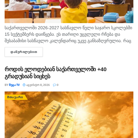
საქართველოში 2026-2027 სასწავლო წელი საჯარო სკოლებში
15 სექტემბერს დაიწყება. ეს თარიღი უცვლელი რჩება და
შესაბამისი სასწავლო კალენდარიც უკვე განსაზღვრულია. რაც
შეეხება საბავშვო ბაღებს, სასწავლო-სააღმზრდელო პროცესი
ᲓᲐᲬᲕᲠᲘᲚᲔᲑᲘᲗ
DETAILS
ასევე 15 სექტემბრიდან განახლდება. თბილისის...
როდის ელოდებიან საქართველოში +40
გრადუსიან სიცხეს
BY
ᲛᲔᲒᲐ TV
ᲐᲒᲕᲘᲡᲢᲝ 8, 2026
0
ᲛᲗᲐᲕᲐᲠᲘ