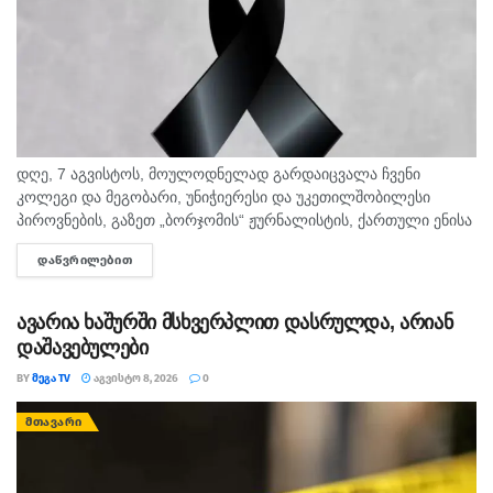
დღე, 7 აგვისტოს, მოულოდნელად გარდაიცვალა ჩვენი
კოლეგი და მეგობარი, უნიჭიერესი და უკეთილშობილესი
პიროვნების, გაზეთ „ბორჯომის“ ჟურნალისტის, ქართული ენისა
და ლიტერატურის პედაგოგი მონიკა ჭანტურია. "მეგა ტვ"
ᲓᲐᲬᲕᲠᲘᲚᲔᲑᲘᲗ
DETAILS
უდიდეს მწუხარებას გამოვხატავს მონიკა ჭანტურიას
ნაადრევად...
ავარია ხაშურში მსხვერპლით დასრულდა, არიან
დაშავებულები
BY
ᲛᲔᲒᲐ TV
ᲐᲒᲕᲘᲡᲢᲝ 8, 2026
0
ᲛᲗᲐᲕᲐᲠᲘ