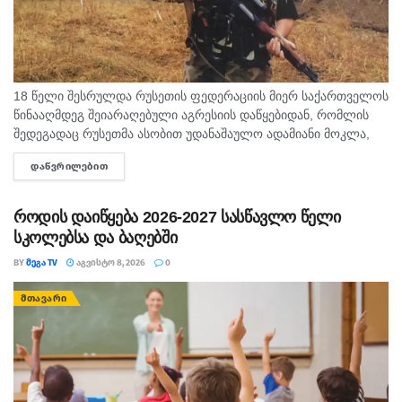
18 წელი შესრულდა რუსეთის ფედერაციის მიერ საქართველოს
წინააღმდეგ შეიარაღებული აგრესიის დაწყებიდან, რომლის
შედეგადაც რუსეთმა ასობით უდანაშაულო ადამიანი მოკლა,
დაიპყრო აფხაზეთი და ცხინვალის რეგიონი. ამ სტატიაში
ᲓᲐᲬᲕᲠᲘᲚᲔᲑᲘᲗ
DETAILS
აგვისტოს გმირი გოგიტა მაკრახიძის შესახებ...
როდის დაიწყება 2026-2027 სასწავლო წელი
სკოლებსა და ბაღებში
BY
ᲛᲔᲒᲐ TV
ᲐᲒᲕᲘᲡᲢᲝ 8, 2026
0
ᲛᲗᲐᲕᲐᲠᲘ