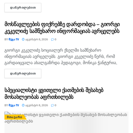
ხუთამდე მოზარდი გუშინ გაუსწორდა. ჯერ-ჯერობით
ᲓᲐᲬᲕᲠᲘᲚᲔᲑᲘᲗ
DETAILS
თავდამსხმელების დაკავების შესახებ ინფორმაცია არ
გავრცელებულა. "პირველებმა" გაარკვია, რომ
სამეთვალყურეო...
მოსწავლეების ფიქრებზე დარდობდა – გიორგი
კეკელიძე სამწუხარო ინფორმაციას ავრცელებს
BY
ᲛᲔᲒᲐ TV
ᲐᲒᲕᲘᲡᲢᲝ 8, 2026
0
გიორგი კეკელიძე სოციალურ ქსელში სამწუხარო
ᲛᲗᲐᲕᲐᲠᲘ
ინფორმაციას ავრცელებს. გიორგი კეკელიძე წერს, რომ
გარდაიცვალა ახალგაზრდა პედაგოგი, მონიკა ჭანტურია,
რომელიც თავისი მოსწავლეების მიმართ განსაკუთრებული
ᲓᲐᲬᲕᲠᲘᲚᲔᲑᲘᲗ
DETAILS
სიყვარულით გამოირჩეოდა. „არასდროს მგონებია, რომ აქ,
მიწაზე ყოფნას რამე...
სპეციალისტი ყვითელი ქათმების შესახებ
მოსახლეობას აფრთხილებს
BY
ᲛᲔᲒᲐ TV
ᲐᲒᲕᲘᲡᲢᲝ 8, 2026
0
ᲛᲗᲐᲕᲐᲠᲘ