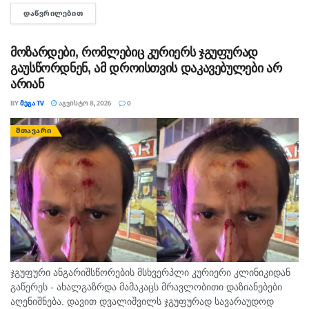
ობიექტზე აიყვანეს. შსს-ს ინფორმაციით, დაკავებულს
ᲓᲐᲬᲕᲠᲘᲚᲔᲑᲘᲗ
DETAILS
სისხლის სამართლის კოდექსის 11 პრიმა...
მოზარდები, რომლებიც კურიერს ჯგუფურად
გაუსწორდნენ, ამ დროისთვის დაკავებულები არ
არიან
BY
ᲛᲔᲒᲐ TV
ᲐᲒᲕᲘᲡᲢᲝ 8, 2026
0
ᲛᲗᲐᲕᲐᲠᲘ
ჯგუფური ანგარიშსწორების მსხვერპლი კურიერი კლინიკიდან
გაწერეს - ახალგაზრდა მამაკაცს მრავლობითი დაზიანებები
აღენიშნება. დავით დვალიშვილს ჯგუფურად სავარაუდოდ