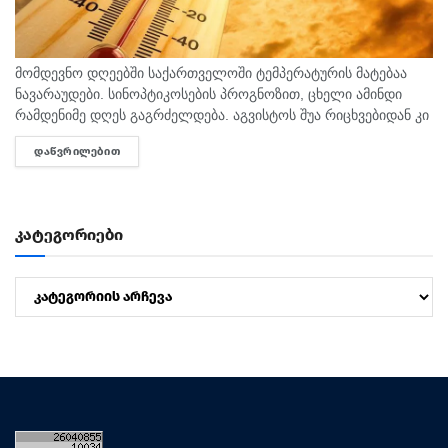
მომდევნო დღეებში საქართველოში ტემპერატურის მატებაა
ნავარაუდები. სინოპტიკოსების პროგნოზით, ცხელი ამინდი
რამდენიმე დღეს გაგრძელდება. აგვისტოს შუა რიცხვებიდან კი
ტემპერატურა 40 გრადუსს მიაღწევს. "ტემპერატურამ აგვისტოს
ᲓᲐᲬᲕᲠᲘᲚᲔᲑᲘᲗ
DETAILS
თვეში შესაძლოა 35-40 გრადუსს მიაღწიოს, ანუ ამ...
კატეგორიები
კატეგორიები