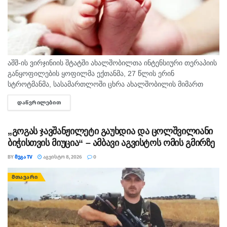
აშშ-ის ვირჯინიის შტატში ახალშობილთა ინტენსიური თერაპიის
განყოფილების ყოფილმა ექთანმა, 27 წლის ერინ
სტროტმანმა, სასამართლოში ცხრა ახალშობილის მიმართ
ბავშვზე ძალადობის ბრალდებაზე დანაშაული არ უარყო. საქმე
ᲓᲐᲬᲕᲠᲘᲚᲔᲑᲘᲗ
DETAILS
ერთ-ერთ ყველაზე გახმაურებულ სამედიცინო სკანდალად
იქცა,...
„გოგას ჯავშანჟილეტი გაუხდია და ცოლშვილიანი
ბიჭისთვის მიუცია“ – ამბავი აგვისტოს ომის გმირზე
BY
ᲛᲔᲒᲐ TV
ᲐᲒᲕᲘᲡᲢᲝ 8, 2026
0
ᲛᲗᲐᲕᲐᲠᲘ