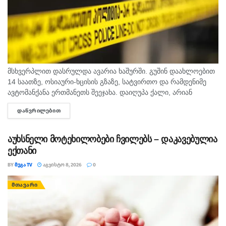
მსხვერპლით დასრულდა ავარია ხაშურში. გუშინ დაახლოებით
14 საათზე, ოსიაური-ხცისის გზაზე, სატვირთო და რამდენიმე
ავტომანქანა ერთმანეთს შეეჯახა. დაიღუპა ქალი, არიან
დაშავებულებიც. შსს-ს ინფორმაციით, გამოძიება 276-ე მუხლის
ᲓᲐᲬᲕᲠᲘᲚᲔᲑᲘᲗ
DETAILS
მე-6 ნაწილით მიმდინარეობს.
აუხსნელი მოტეხილობები ჩვილებს – დაკავებულია
ექთანი
BY
ᲛᲔᲒᲐ TV
ᲐᲒᲕᲘᲡᲢᲝ 8, 2026
0
ᲛᲗᲐᲕᲐᲠᲘ