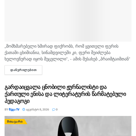
„მომხმარებელი ხშირად ფიქრობს, რომ ყვითელი ფერის
ქათამი ცხიმიანია, სინამდვილეში კი, ფერი შეიძლება
ხელოვნურად იყოს შეცვლილი“, - ამის შესახებ „პრაიმტაიმთან“
სურსათის უვნებლობის სპეციალისტი, ირაკლი არაბული
ᲓᲐᲬᲕᲠᲘᲚᲔᲑᲘᲗ
DETAILS
საუბრობს. „ბაზარი ითხოვს, რომ ქათამი იყოს...
გარდაიცვალა ცნობილი ჟურნალისტი და
ქართული ენისა და ლიტერატურის წარმატებული
პედაგოგი
BY
ᲛᲔᲒᲐ TV
ᲐᲒᲕᲘᲡᲢᲝ 8, 2026
0
ᲛᲗᲐᲕᲐᲠᲘ