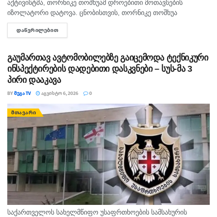
აქტივისტმა, თორნიკე თოშხუამ დროებითი მოთავსების
იზოლატორი დატოვა. ცნობისთვის, თორნიკე თოშხუა
პოლიციამ 31 ივლისს, თბილისის საკრებულოსთან
ᲓᲐᲬᲕᲠᲘᲚᲔᲑᲘᲗ
DETAILS
დააკავა. მას ხელში ეკავა ბანერი "ბიძინა ყ - არაა/არის?".
შეგახსენებთ, რომ თოშხუა ბიძინას და სამი...
გაუმართავ ავტომობილებზე გაიცემოდა ტექნიკური
ინსპექტირების დადებითი დასკვნები – სუს-მა 3
პირი დააკავა
BY
ᲛᲔᲒᲐ TV
ᲐᲒᲕᲘᲡᲢᲝ 6, 2026
0
ᲛᲗᲐᲕᲐᲠᲘ
საქართველოს სახელმწიფო უსაფრთხოების სამსახურის