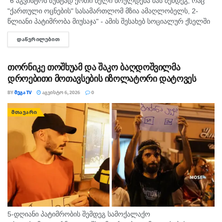
"6 აგვისტოს ზუსტად ერთი წელი სრულდება მას შემდეგ, რაც
"ქართული ოცნების" სასამართლომ მზია ამაღლობელს, 2-
წლიანი პატიმრობა მიუსაჯა" - ამის შესახებ სოციალურ ქსელში
"მედიის ადვოკატირების კოალიცია" წერს და დაკავებულ
ᲓᲐᲬᲕᲠᲘᲚᲔᲑᲘᲗ
DETAILS
ჟურნალისტს სოლიდარობას უცხადებს. ორგანიზაცია...
თორნიკე თოშხუამ და შაკო ბაღდოშვილმა
დროებითი მოთავსების იზოლატორი დატოვეს
BY
ᲛᲔᲒᲐ TV
ᲐᲒᲕᲘᲡᲢᲝ 6, 2026
0
ᲛᲗᲐᲕᲐᲠᲘ
5-დღიანი პატიმრობის შემდეგ სამოქალაქო