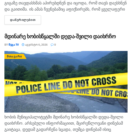
გიგაზე თავდასხმას აპირებდნენ და იცოდა, რომ თავს დაესხნენ
და გაითიშა. ის ამას ჩვენებაშიც აფიქსირებს, რომ ყველაფერი
იცოდა, - ამის შესახებ მოკლული მასწავლებლის, გიგა
ᲓᲐᲬᲕᲠᲘᲚᲔᲑᲘᲗ
DETAILS
ავალიანის...
მდინარე ხობისწყალში დედა-შვილი დაიხრჩო
BY
ᲛᲔᲒᲐ TV
ᲐᲒᲕᲘᲡᲢᲝ 6, 2026
0
ᲛᲗᲐᲕᲐᲠᲘ
ხობის მუნიციპალიტეტში მდინარე ხობისწყალში დედა-შვილი
დაიხრჩო. არსებული ინფორმაციით, მცირეწლოვანი დინებამ
გაიტაცა, დედამ გადარჩენა სცადა, თუმცა დინებამ ისიც