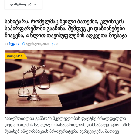
ᲓᲐᲬᲕᲠᲘᲚᲔᲑᲘᲗ
DETAILS
თავისუფლების აღკვეთა მიესაჯა, თუმცა აღნიშნულმა
სასჯელმა ნიკა მელიასთვის გამოტანილი წინა განაჩენი...
სანიტარს, რომელმაც შვილი ბათუმში, კლინიკის
საპირფარეშოში გააჩინა, შემდეგ კი დაზიანებები
მიაყენა, 4 წლით თავისუფლების აღკვეთა მიესაჯა
BY
ᲛᲔᲒᲐ TV
ᲐᲒᲕᲘᲡᲢᲝ 6, 2026
0
ᲛᲗᲐᲕᲐᲠᲘ
ახალშობილის განზრახ მკვლელობის ფაქტზე ბრალდებული
დედა ბათუმის საქალაქო სასამართლომ დამნაშავედ ცნო. ამის
შესახებ ინფორმაციას პროკურატურა ავრცელებს. მათივე