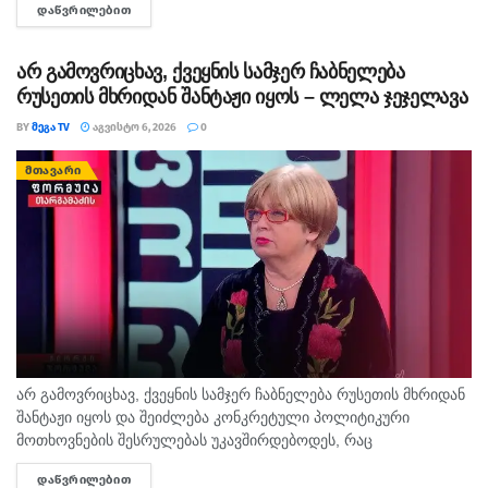
ᲓᲐᲬᲕᲠᲘᲚᲔᲑᲘᲗ
DETAILS
ამო­ას­ვე­ნა. დე­დის სამ­ძებ­რო-სა­მაშ­ვე­ლო სა­მუ­შა­ო­ე­ბი ამ დრომ­
დე...
არ გამოვრიცხავ, ქვეყნის სამჯერ ჩაბნელება
რუსეთის მხრიდან შანტაჟი იყოს – ლელა ჯეჯელავა
BY
ᲛᲔᲒᲐ TV
ᲐᲒᲕᲘᲡᲢᲝ 6, 2026
0
ᲛᲗᲐᲕᲐᲠᲘ
არ გამოვრიცხავ, ქვეყნის სამჯერ ჩაბნელება რუსეთის მხრიდან
შანტაჟი იყოს და შეიძლება კონკრეტული პოლიტიკური
მოთხოვნების შესრულებას უკავშირდებოდეს, რაც
ხელისუფლებისთვის ძნელად ასახსნელია საზოგადოებისთვის.
ᲓᲐᲬᲕᲠᲘᲚᲔᲑᲘᲗ
DETAILS
ვფიქრობ, ეს მოთხოვნები უფრო ოკუპირებულ რეგიონებს უნდა