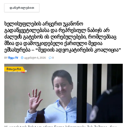
გაიტაცა. ბავშვის ცხედარი ადგილობრივმა იპოვა და
ᲓᲐᲬᲕᲠᲘᲚᲔᲑᲘᲗ
DETAILS
მდინარიდან ამოასვენა. დედის სამძებრო-სამაშველო
სამუშაოები ამ დრომდე მიმდინარეობს....
ხელისუფლების არცერთ უკანონო
გადაწყვეტილებასა და რეპრესიულ ნაბიჯს არ
ძალუძს გატეხოს ის ღირებულებები, რომლებსაც
მზია და დამოუკიდებელი ქართული მედია
ემსახურება – “მედიის ადვოკატირების კოალიცია”
BY
ᲛᲔᲒᲐ TV
ᲐᲒᲕᲘᲡᲢᲝ 6, 2026
0
ᲛᲗᲐᲕᲐᲠᲘ