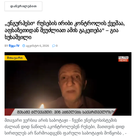
ინფორმაციით, საქმე ეხება, 22 თებერვალს, ბათუმის ერთ-
ᲓᲐᲬᲕᲠᲘᲚᲔᲑᲘᲗ
DETAILS
ერთი კლინიკაში მომხდარ ფაქტს, რა დროსაც კლინიკის ერთ-
ერთმა...
„ენგურჰესი“ რუსების ირიბი კონტროლის ქვეშაა,
აფხაზეთიდან შეუძლიათ ამის გაკეთება” – გია
ხუხაშვილი
BY
ᲛᲔᲒᲐ TV
ᲐᲒᲕᲘᲡᲢᲝ 6, 2026
0
ᲛᲗᲐᲕᲐᲠᲘ
მთავარი ვერსია არის საბოტაჟი - ჩვენი ენერგოსისტემის
ძალიან დიდ ნაწილს აკონტროლებენ რუსები, მათთვის დიდ
სირთულეს არ წარმოადგენს ფარული საბოტაჟის მოწყობა , -