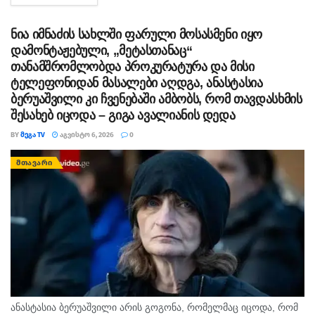
ეხებოდეს, -...
ნია იმნაძის სახლში ფარული მოსასმენი იყო
დამონტაჟებული, „მეტასთანაც“
თანამშრომლობდა პროკურატურა და მისი
ტელეფონიდან მასალები აღდგა, ანასტასია
ბერუაშვილი კი ჩვენებაში ამბობს, რომ თავდასხმის
შესახებ იცოდა – გიგა ავალიანის დედა
BY
ᲛᲔᲒᲐ TV
ᲐᲒᲕᲘᲡᲢᲝ 6, 2026
0
ᲛᲗᲐᲕᲐᲠᲘ
ანასტასია ბერუაშვილი არის გოგონა, რომელმაც იცოდა, რომ