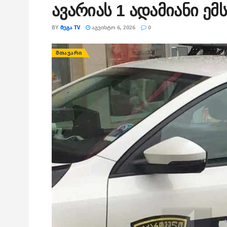
ავარიას 1 ადამიანი ე
BY
ᲛᲔᲒᲐ TV
ᲐᲒᲕᲘᲡᲢᲝ 6, 2026
0
ᲛᲗᲐᲕᲐᲠᲘ