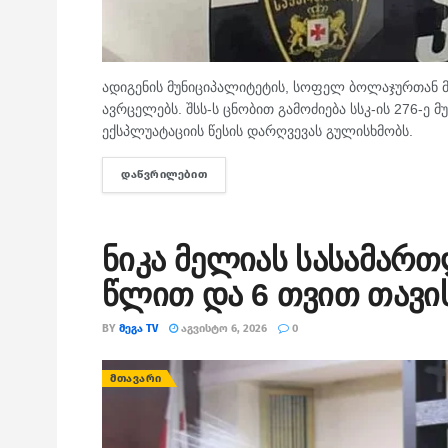
ადიგენის მუნიციპალიტეტის, სოფელ ბოლაჯურთან მ
ავრცელებს. შსს-ს ცნობით გამოძიება სსკ-ის 276-ე
ექსპლუატაციის წესის დარღვევას გულისხმობს.
ᲓᲐᲬᲕᲠᲘᲚᲔᲑᲘᲗ
DETAILS
ნიკა მელიას სასამარ
წლით და 6 თვით თავი
BY
ᲛᲔᲒᲐ TV
ᲐᲒᲕᲘᲡᲢᲝ 6, 2026
0
ᲛᲗᲐᲕᲐᲠᲘ