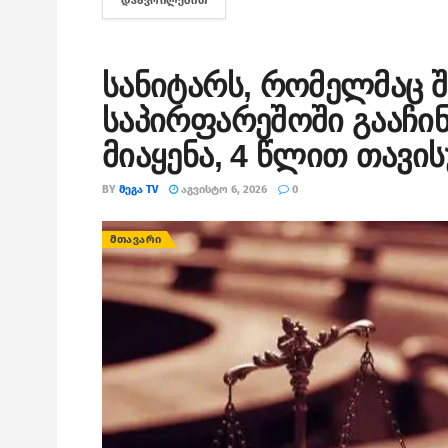
ᲓᲐᲬᲕᲠᲘᲚᲔᲑᲘᲗ
DETAILS
სანიტარს, რომელმაც შ
საპირფარეშოში გააჩინა
მიაყენა, 4 წლით თავი
BY
ᲛᲔᲒᲐ TV
ᲐᲒᲕᲘᲡᲢᲝ 6, 2026
0
ᲛᲗᲐᲕᲐᲠᲘ