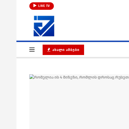
LIVE TV
ᲐᲮᲐᲚᲘ ᲐᲛᲑᲔᲑᲘ