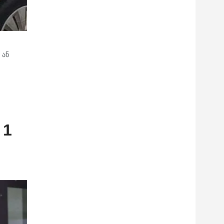
 ან
 1