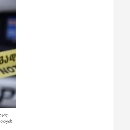
აჯად
ართლის