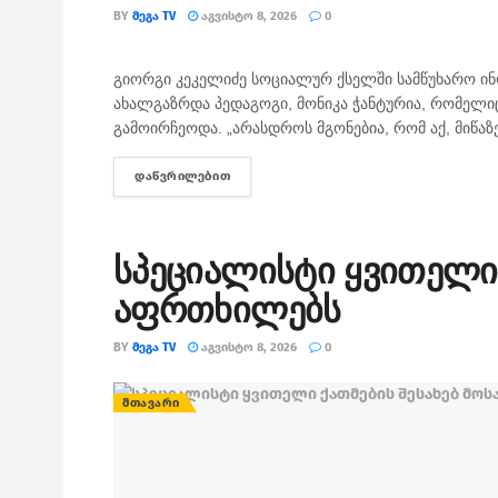
BY
ᲛᲔᲒᲐ TV
ᲐᲒᲕᲘᲡᲢᲝ 8, 2026
0
ᲛᲗᲐᲕᲐᲠᲘ
გიორგი კეკელიძე სოციალურ ქსელში სამწუხარო ინ
ახალგაზრდა პედაგოგი, მონიკა ჭანტურია, რომელი
გამოირჩეოდა. „არასდროს მგონებია, რომ აქ, მიწაზე
ᲓᲐᲬᲕᲠᲘᲚᲔᲑᲘᲗ
DETAILS
სპეციალისტი ყვითელი 
აფრთხილებს
BY
ᲛᲔᲒᲐ TV
ᲐᲒᲕᲘᲡᲢᲝ 8, 2026
0
ᲛᲗᲐᲕᲐᲠᲘ