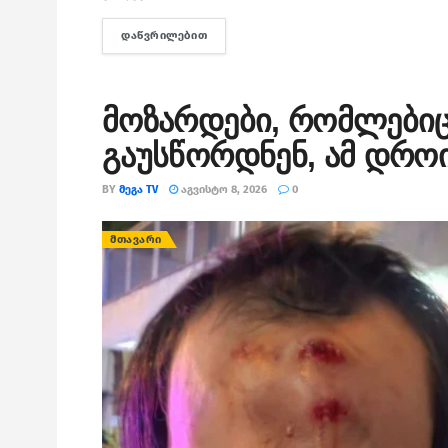
ᲓᲐᲬᲕᲠᲘᲚᲔᲑᲘᲗ
DETAILS
მოზარდები, რომლებიც
გაუსწორდნენ, ამ დროი
BY
ᲛᲔᲒᲐ TV
ᲐᲒᲕᲘᲡᲢᲝ 8, 2026
0
ᲛᲗᲐᲕᲐᲠᲘ