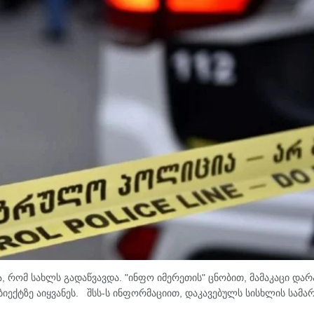
, რომ სახლს გადაწვავდა. "ინფო იმერეთის" ცნობით, მამაკაცი დარ
იექტზე აიყვანეს. შსს-ს ინფორმაციით, დაკავებულს სისხლის სამ