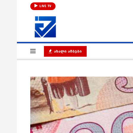
LIVE TV
ᲐᲮᲐᲚᲘ ᲐᲛᲑᲔᲑᲘ