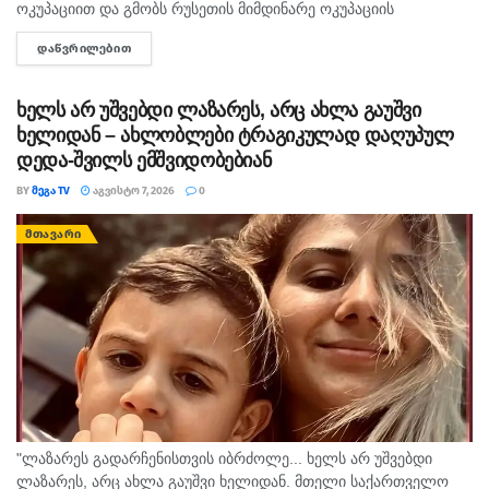
ოკუპაციით და გმობს რუსეთის მიმდინარე ოკუპაციის
პირობებში მომხდარ მკვლელობებს, გატაცებებსა და სხვა
ᲓᲐᲬᲕᲠᲘᲚᲔᲑᲘᲗ
DETAILS
სახის ძალადობა, - ამ განცხადებით აშშ-ს საელჩო
საქართველოში 2008...
ხელს არ უშვებდი ლაზარეს, არც ახლა გაუშვი
ხელიდან – ახლობლები ტრაგიკულად დაღუპულ
დედა-შვილს ემშვიდობებიან
BY
ᲛᲔᲒᲐ TV
ᲐᲒᲕᲘᲡᲢᲝ 7, 2026
0
ᲛᲗᲐᲕᲐᲠᲘ
"ლაზარეს გადარჩენისთვის იბრძოლე... ხელს არ უშვებდი
ლაზარეს, არც ახლა გაუშვი ხელიდან. მთელი საქართველო