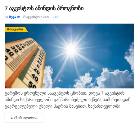
7 აგვისტოს ამინდის პროგნოზი
BY
ᲛᲔᲒᲐ TV
ᲐᲒᲕᲘᲡᲢᲝ 7, 2026
0
ᲛᲗᲐᲕᲐᲠᲘ
გარემოს ეროვნული სააგენტოს ცნობით, დღეს 7 აგვისტოს
ამინდი საქართველოში განპირობებული იქნება სამხრეთიდან
გავრცელებული ცხელი ჰაერის მასებით. საქართველოში
მოსალოდნელია: დროგამოშვებით ღრუბლიანობის მომატება.
ᲓᲐᲬᲕᲠᲘᲚᲔᲑᲘᲗ
DETAILS
უმეტესად უნალექოდ. იქროლებსაღმოსავლეთის
მიმართულების ზომიერი ქარი. სოხუმი: უნალექოდ. ჰაერის...