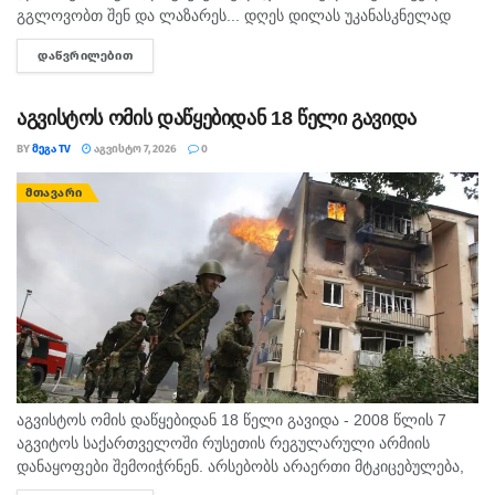
გგლოვობთ შენ და ლაზარეს... დღეს დილას უკანასკნელად
მომესალმე, თურმე. ისღა დაგვრჩა ნუგეშად, შენი თავი
ᲓᲐᲬᲕᲠᲘᲚᲔᲑᲘᲗ
DETAILS
გვაპოვნინო..." - 6...
აგვისტოს ომის დაწყებიდან 18 წელი გავიდა
BY
ᲛᲔᲒᲐ TV
ᲐᲒᲕᲘᲡᲢᲝ 7, 2026
0
ᲛᲗᲐᲕᲐᲠᲘ
აგვისტოს ომის დაწყებიდან 18 წელი გავიდა - 2008 წლის 7
აგვიტოს საქართველოში რუსეთის რეგულარული არმიის
დანაყოფები შემოიჭრნენ. არსებობს არაერთი მტკიცებულება,
რომლითაც დადასტურდა, რომ რუსეთის ჯარმა საქართველოს