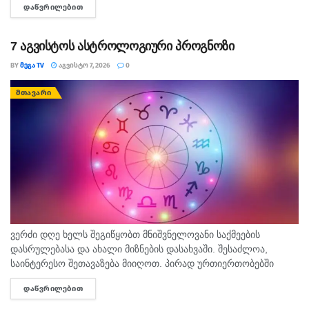
ᲓᲐᲬᲕᲠᲘᲚᲔᲑᲘᲗ
DETAILS
სახელმწიფო საზღვარი სწორედ 7...
7 აგვისტოს ასტროლოგიური პროგნოზი
BY
ᲛᲔᲒᲐ TV
ᲐᲒᲕᲘᲡᲢᲝ 7, 2026
0
ᲛᲗᲐᲕᲐᲠᲘ
ვერძი დღე ხელს შეგიწყობთ მნიშვნელოვანი საქმეების
დასრულებასა და ახალი მიზნების დასახვაში. შესაძლოა,
საინტერესო შეთავაზება მიიღოთ. პირად ურთიერთობებში
გულწრფელი საუბარი ბევრ გაუგებრობას გააქრობს. კურო
ᲓᲐᲬᲕᲠᲘᲚᲔᲑᲘᲗ
DETAILS
ფინანსურ საკითხებში სიფრთხილე გამოიჩინეთ და ემოციური...