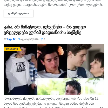
საქმე ეხება, „ნაციონალური მოძრაობის“ ერთ-ერთი ლიდერის,
გიორგი ბარამიძის მიერ იაგო ხვიჩიასთვის მიცემულ
ᲓᲐᲬᲕᲠᲘᲚᲔᲑᲘᲗ
DETAILS
ინტერვიუს, სადაც ის აღნიშნავს, რომ რომ აფხაზეთში...
კახა, არ მიმატოვო, გეხვეწები – რა ვიდეო
ვრცელდება გურამ დადიანიძის საქმეზე
BY
ᲛᲔᲒᲐ TV
ᲐᲒᲕᲘᲡᲢᲝ 7, 2026
0
ᲛᲗᲐᲕᲐᲠᲘ
სოციალურ ქსელში ვირუსულად გავრცელდა Youtube-ზე 12
წლის წინ გამოქვეყნებული ვიდეო, სადაც ისმის ბიჭის ხმა -