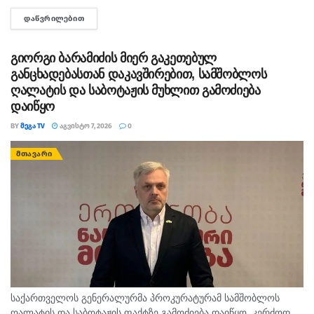
მართლაც რომ თავში კი არა შუაშიც არაა.“ მისი თქმით, ის
ᲓᲐᲬᲕᲠᲘᲚᲔᲑᲘᲗ
DETAILS
რომ...
გიორგი ბარამიძის მიერ გაკეთებულ
განცხადებასთან დაკავშირებით, სამშობლოს
ღალატის და საბოტაჟის მუხლით გამოძიება
დაიწყო
BY
ᲛᲔᲒᲐ TV
ᲐᲒᲕᲘᲡᲢᲝ 7, 2026
0
ᲛᲗᲐᲕᲐᲠᲘ
საქართველოს გენერალურმა პროკურატურამ სამშობლოს
ღალატის და საბოტაჟის ფაქტზე გამოძიება დაიწყო. კერძოდ,