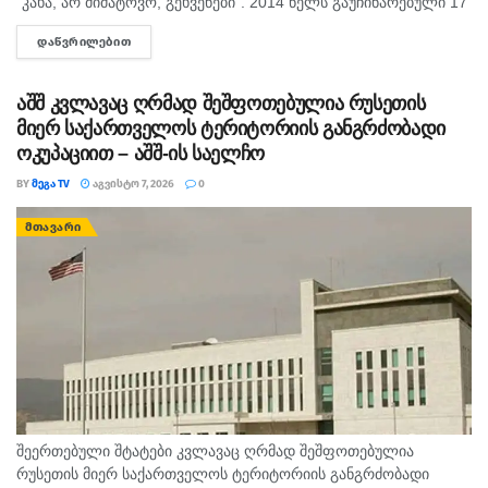
"კახა, არ მიმატოვო, გეხვეწები". 2014 წელს გაუჩინარებული 17
წლის გურამ დადიანიძის დედა, სოფიო ბიბილაშვილი
ᲓᲐᲬᲕᲠᲘᲚᲔᲑᲘᲗ
DETAILS
აცხადებს,...
აშშ კვლავაც ღრმად შეშფოთებულია რუსეთის
მიერ საქართველოს ტერიტორიის განგრძობადი
ოკუპაციით – აშშ-ის საელჩო
BY
ᲛᲔᲒᲐ TV
ᲐᲒᲕᲘᲡᲢᲝ 7, 2026
0
ᲛᲗᲐᲕᲐᲠᲘ
შეერთებული შტატები კვლავაც ღრმად შეშფოთებულია
რუსეთის მიერ საქართველოს ტერიტორიის განგრძობადი