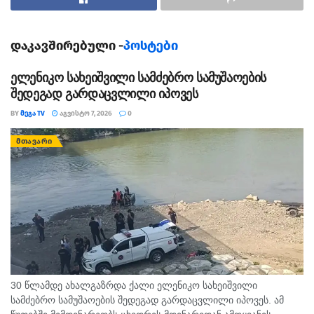
დაკავშირებული -
პოსტები
ელენიკო სახეიშვილი სამძებრო სამუშაოების
შედეგად გარდაცვლილი იპოვეს
BY
ᲛᲔᲒᲐ TV
ᲐᲒᲕᲘᲡᲢᲝ 7, 2026
0
ᲛᲗᲐᲕᲐᲠᲘ
30 წლამდე ახალგაზრდა ქალი ელენიკო სახეიშვილი
სამძებრო სამუშაოების შედეგად გარდაცვლილი იპოვეს. ამ