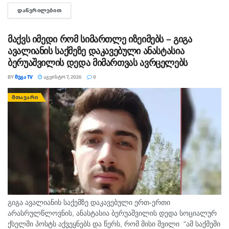
უკანონო შეძენა-შენახვისა და რეალიზაციის ხელშეწყობის,
ᲓᲐᲬᲕᲠᲘᲚᲔᲑᲘᲗ
DETAILS
ასევე ნარკოტიკული ნივთიერების შემცველი მცენარის
დათესვა-მოყვანის ბრალდებით, სხვადასხვა დროს, 3...
მაქვს იმედი რომ სიმართლე იზეიმებს – გიგა
ავალიანის საქმეზე დაკავებული ანასტასია
ბერუაშვილის დედა მიმართვას ავრცელებს
BY
ᲛᲔᲒᲐ TV
ᲐᲒᲕᲘᲡᲢᲝ 7, 2026
0
ᲛᲗᲐᲕᲐᲠᲘ
გიგა ავალიანის საქემზე დაკავებული ერთ-ერთი
არასრულწლოვნის, ანასტასია ბერუაშვილის დედა სოციალურ
ქსელში პოსტს აქვეყნებს და წერს, რომ მისი შვილი “ამ საქმეში