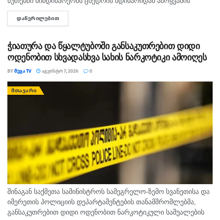
წუთებში მიმდინარეობს ცხედრის მდინარიდან ამოყვანის
ოპერაცია. ინფორმაციას ,,თაიმერი" ავრცელებს.
ᲓᲐᲬᲕᲠᲘᲚᲔᲑᲘᲗ
DETAILS
ჭიათურა და წყალტუბოში განსაკუთრებით დიდი
ოდენობით სხვადასხვა სახის ნარკოტიკი ამოიღეს
BY
ᲛᲔᲒᲐ TV
ᲐᲒᲕᲘᲡᲢᲝ 7, 2026
0
ᲛᲗᲐᲕᲐᲠᲘ
შინაგან საქმეთა სამინისტროს სამეგრელო-ზემო სვანეთისა და
იმერეთის პოლიციის დეპარტამენტების თანამშრომლებმა,
განსაკუთრებით დიდი ოდენობით ნარკოტიკული საშუალების