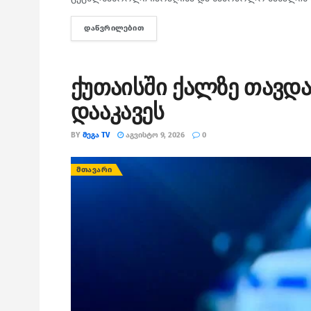
ᲓᲐᲬᲕᲠᲘᲚᲔᲑᲘᲗ
DETAILS
ქუთაისში ქალზე თავდა
დააკავეს
BY
ᲛᲔᲒᲐ TV
ᲐᲒᲕᲘᲡᲢᲝ 9, 2026
0
ᲛᲗᲐᲕᲐᲠᲘ