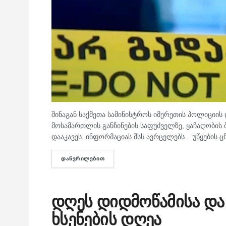
შინაგან საქმეთა სამინისტროს იმერეთის პოლიციი
მოსამართლის განჩინების საფუძველზე, ყაჩაღობის
დააკავეს. ინფორმაციას შსს ავრცელებს. უწყების ც
ᲓᲐᲬᲕᲠᲘᲚᲔᲑᲘᲗ
DETAILS
დღეს დიდმოწამისა და
ხსენების დღეა