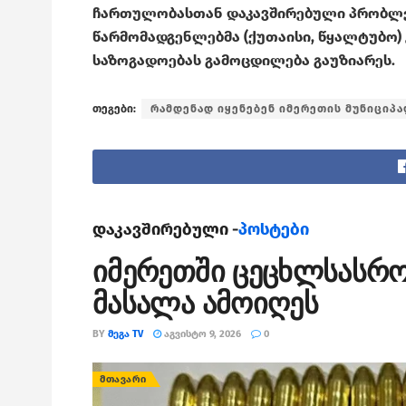
ჩართულობასთან დაკავშირებული პრობლემ
წარმომადგენლებმა (ქუთაისი, წყალტუბო) 
საზოგადოებას გამოცდილება გაუზიარეს.
თეგები:
რამდენად იყენებენ იმერეთის მუნიციპ
დაკავშირებული -
პოსტები
იმერეთში ცეცხლსასრ
მასალა ამოიღეს
BY
ᲛᲔᲒᲐ TV
ᲐᲒᲕᲘᲡᲢᲝ 9, 2026
0
ᲛᲗᲐᲕᲐᲠᲘ