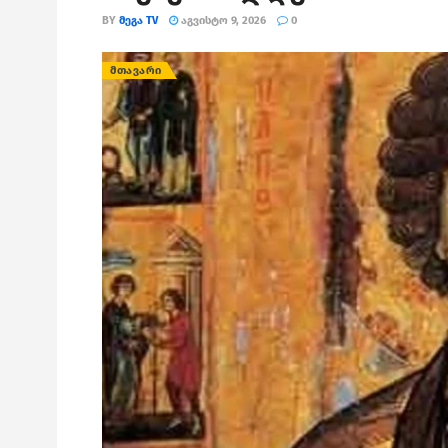
BY
ᲛᲔᲒᲐ TV
ᲐᲒᲕᲘᲡᲢᲝ 9, 2026
0
ᲛᲗᲐᲕᲐᲠᲘ