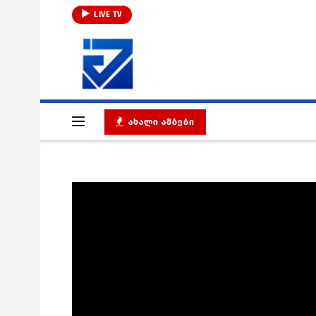
LIVE TV
ᲐᲮᲐᲚᲘ ᲐᲛᲑᲔᲑᲘ