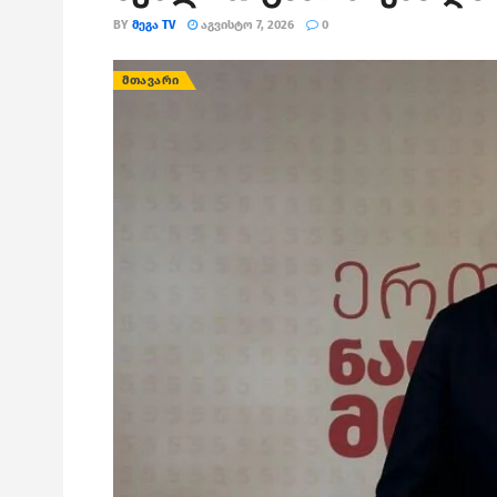
BY
ᲛᲔᲒᲐ TV
ᲐᲒᲕᲘᲡᲢᲝ 7, 2026
0
ᲛᲗᲐᲕᲐᲠᲘ