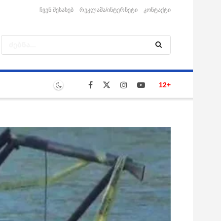
ჩვენ შესახებ
რეკლამა/ინტერნეტი
კონტაქტი
12+