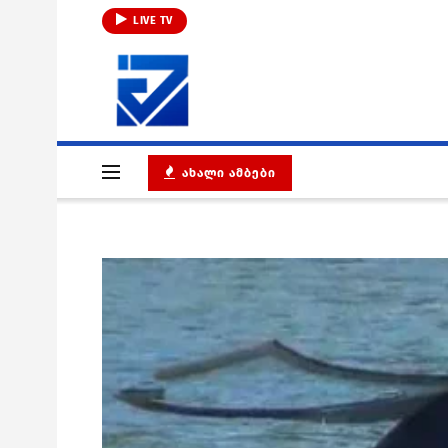
LIVE TV
ᲐᲮᲐᲚᲘ ᲐᲛᲑᲔᲑᲘ