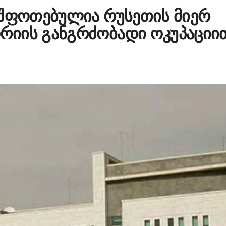
ეშფოთებულია რუსეთის მიერ
იის განგრძობადი ოკუპაციი