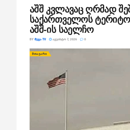
აშშ კვლავაც ღრმად შ
საქართველოს ტერიტორ
აშშ-ის საელჩო
BY
ᲛᲔᲒᲐ TV
ᲐᲒᲕᲘᲡᲢᲝ 7, 2026
0
ᲛᲗᲐᲕᲐᲠᲘ