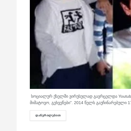
სოციალურ ქსელში ვირუსულად გავრცელდა Youtube-ზე
მიმატოვო, გეხვეწები". 2014 წელს გაუჩინარებული 
ᲓᲐᲬᲕᲠᲘᲚᲔᲑᲘᲗ
DETAILS