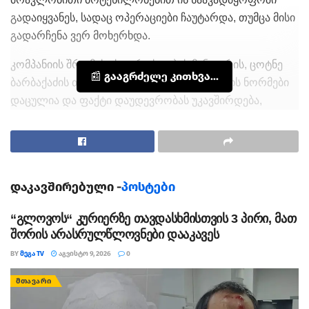
გადაიყვანეს, სადაც ოპერაციები ჩაუტარდა, თუმცა მისი
გადარჩენა ვერ მოხერხდა.
კომპანიის შრომის უსაფრთხოების მენეჯერის, ცოტნე
📰 გააგრძელე კითხვა...
ბარბაქაძის თქმით ადგილზე უსაფრთხოების ნორმები
დაცულია და ფაქტი დაუდევრობას უკავშირდება,
რადგან დაშავებული იმ ტიპის სამუშაოებს ასრულებდა,
რაც იმ დროისთვის დავალებული არ ჰქონდა და არ
ეკეთა უსაფრთხოების ქამარი.
გარდაცვლილი აზერბაიჯანის მოქალაქეა. ის
დაკავშირებული -
პოსტები
მშენებლობაზე ერთი კვირის მისული იყო.
“გლოვოს“ კურიერზე თავდასხმისთვის 3 პირი, მათ
თეგები:
მუშა გარდაიცვალა
შორის არასრულწლოვნები დააკავეს
BY
ᲛᲔᲒᲐ TV
ᲐᲒᲕᲘᲡᲢᲝ 9, 2026
0
ᲛᲗᲐᲕᲐᲠᲘ