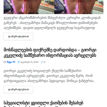
ჯგუფური ანგარიშსწორების მსხვერპლი კურიერი კლინიკიდან
გაწერეს - ახალგაზრდა მამაკაცს მრავლობითი დაზიანებები
აღენიშნება. დავით დვალიშვილს ჯგუფურად სავარაუდოდ
ხუთამდე მოზარდი გუშინ გაუსწორდა. ჯერ-ჯერობით
ᲓᲐᲬᲕᲠᲘᲚᲔᲑᲘᲗ
DETAILS
თავდამსხმელების დაკავების შესახებ ინფორმაცია არ
გავრცელებულა. "პირველებმა" გაარკვია, რომ
სამეთვალყურეო...
მოსწავლეების ფიქრებზე დარდობდა – გიორგი
კეკელიძე სამწუხარო ინფორმაციას ავრცელებს
BY
ᲛᲔᲒᲐ TV
ᲐᲒᲕᲘᲡᲢᲝ 8, 2026
0
გიორგი კეკელიძე სოციალურ ქსელში სამწუხარო
ᲛᲗᲐᲕᲐᲠᲘ
ინფორმაციას ავრცელებს. გიორგი კეკელიძე წერს, რომ
გარდაიცვალა ახალგაზრდა პედაგოგი, მონიკა ჭანტურია,
რომელიც თავისი მოსწავლეების მიმართ განსაკუთრებული
ᲓᲐᲬᲕᲠᲘᲚᲔᲑᲘᲗ
DETAILS
სიყვარულით გამოირჩეოდა. „არასდროს მგონებია, რომ აქ,
მიწაზე ყოფნას რამე...
სპეციალისტი ყვითელი ქათმების შესახებ