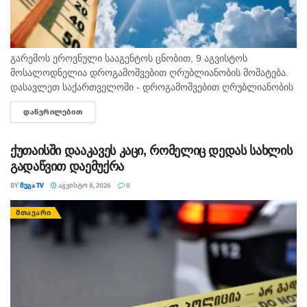
გარემოს ეროვნული სააგენტოს ცნობით, 9 აგვისტოს
მოსალოდნელია დროგამოშვებით ღრუბლიანობის მომატება.
დასავლეთ საქართველოში - დროგამოშვებით ღრუბლიანობის
მომატება. უმეტეს რაიონში ხანმოკლე წვიმა და ელჭექი, ზოგან
ᲓᲐᲬᲕᲠᲘᲚᲔᲑᲘᲗ
DETAILS
ძლიერი. დასავლეთის ქარი 10-15 მ/წმ, ელჭექის დროს
შესაძლებელია ქარის...
ქუთაისში დააკავეს კაცი, რომელიც დედას სახლის
გადაწვით დაემუქრა
BY
ᲛᲔᲒᲐ TV
ᲐᲒᲕᲘᲡᲢᲝ 8, 2026
0
ᲛᲗᲐᲕᲐᲠᲘ