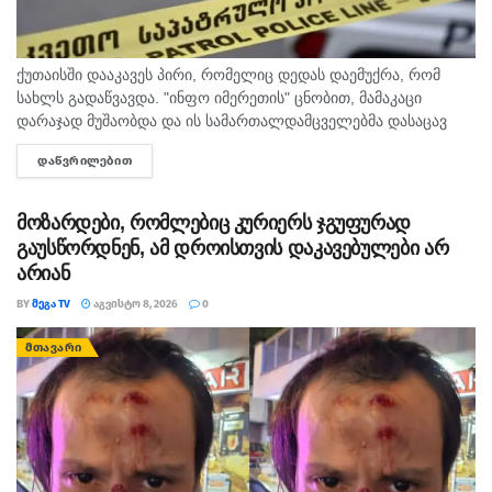
ქუთაისში დააკავეს პირი, რომელიც დედას დაემუქრა, რომ
სახლს გადაწვავდა. "ინფო იმერეთის" ცნობით, მამაკაცი
დარაჯად მუშაობდა და ის სამართალდამცველებმა დასაცავ
ობიექტზე აიყვანეს. შსს-ს ინფორმაციით, დაკავებულს
ᲓᲐᲬᲕᲠᲘᲚᲔᲑᲘᲗ
DETAILS
სისხლის სამართლის კოდექსის 11 პრიმა...
მოზარდები, რომლებიც კურიერს ჯგუფურად
გაუსწორდნენ, ამ დროისთვის დაკავებულები არ
არიან
BY
ᲛᲔᲒᲐ TV
ᲐᲒᲕᲘᲡᲢᲝ 8, 2026
0
ᲛᲗᲐᲕᲐᲠᲘ