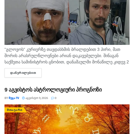
“გლოვოს“ კურიერზე თავდასხმის ბრალდებით 3 პირი, მათ
შორის არასრულწლოვნები არიან დაკავებულები. შინაგან
საქმეთა სამინისტროს ცნობით, დანაშაულში მონაწილე კიდევ 2
პირის დაკავების მიზნით შესაბამისი ღონისძიებები ტარდება.
ᲓᲐᲬᲕᲠᲘᲚᲔᲑᲘᲗ
DETAILS
შინაგან საქმეთა სამინისტროს თბილისის პოლიციის
დეპარტამენტის...
9 აგვისტოს ასტროლოგიური პროგნოზი
BY
ᲛᲔᲒᲐ TV
ᲐᲒᲕᲘᲡᲢᲝ 9, 2026
0
ᲛᲗᲐᲕᲐᲠᲘ