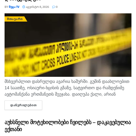
BY
ᲛᲔᲒᲐ TV
ᲐᲒᲕᲘᲡᲢᲝ 8, 2026
0
ᲛᲗᲐᲕᲐᲠᲘ
მსხვერპლით დასრულდა ავარია ხაშურში. გუშინ დაახლოებით
14 საათზე, ოსიაური-ხცისის გზაზე, სატვირთო და რამდენიმე
ავტომანქანა ერთმანეთს შეეჯახა. დაიღუპა ქალი, არიან
დაშავებულებიც. შსს-ს ინფორმაციით, გამოძიება 276-ე მუხლის
ᲓᲐᲬᲕᲠᲘᲚᲔᲑᲘᲗ
DETAILS
მე-6 ნაწილით მიმდინარეობს.
აუხსნელი მოტეხილობები ჩვილებს – დაკავებულია
ექთანი