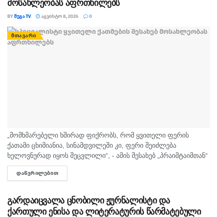
მოსახლეობას აფრთხილებს
BY
ᲛᲔᲒᲐ TV
ᲐᲒᲕᲘᲡᲢᲝ 8, 2026
0
ᲛᲗᲐᲕᲐᲠᲘ
„მომხმარებელი ხშირად ფიქრობს, რომ ყვითელი ფერის
ქათამი ცხიმიანია, სინამდვილეში კი, ფერი შეიძლება
ხელოვნურად იყოს შეცვლილი“, - ამის შესახებ „პრაიმტაიმთან“
სურსათის უვნებლობის სპეციალისტი, ირაკლი არაბული
ᲓᲐᲬᲕᲠᲘᲚᲔᲑᲘᲗ
DETAILS
საუბრობს. „ბაზარი ითხოვს, რომ ქათამი იყოს...
გარდაიცვალა ცნობილი ჟურნალისტი და
ქართული ენისა და ლიტერატურის წარმატებული