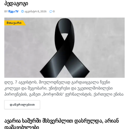
პედაგოგი
BY
ᲛᲔᲒᲐ TV
ᲐᲒᲕᲘᲡᲢᲝ 8, 2026
0
ᲛᲗᲐᲕᲐᲠᲘ
დღე, 7 აგვისტოს, მოულოდნელად გარდაიცვალა ჩვენი
კოლეგი და მეგობარი, უნიჭიერესი და უკეთილშობილესი
პიროვნების, გაზეთ „ბორჯომის“ ჟურნალისტის, ქართული ენისა
და ლიტერატურის პედაგოგი მონიკა ჭანტურია. "მეგა ტვ"
ᲓᲐᲬᲕᲠᲘᲚᲔᲑᲘᲗ
DETAILS
უდიდეს მწუხარებას გამოვხატავს მონიკა ჭანტურიას
ნაადრევად...
ავარია ხაშურში მსხვერპლით დასრულდა, არიან
დაშავებულები