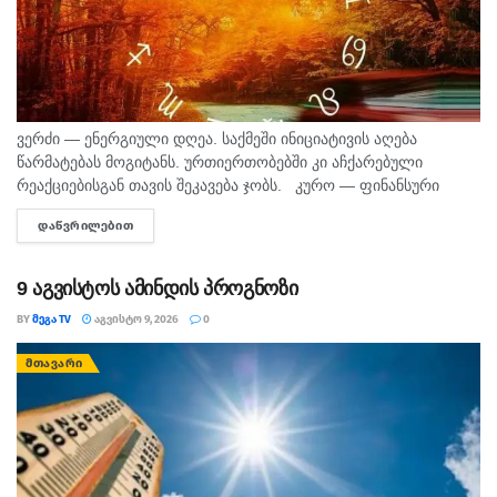
ვერძი — ენერგიული დღეა. საქმეში ინიციატივის აღება
წარმატებას მოგიტანს. ურთიერთობებში კი აჩქარებული
რეაქციებისგან თავის შეკავება ჯობს. კურო — ფინანსური
საკითხების მოსაგვარებლად კარგი დღეა. შეიძლება
ᲓᲐᲬᲕᲠᲘᲚᲔᲑᲘᲗ
DETAILS
საინტერესო შესაძლებლობა გამოჩნდეს. პირად ცხოვრებაში...
9 აგვისტოს ამინდის პროგნოზი
BY
ᲛᲔᲒᲐ TV
ᲐᲒᲕᲘᲡᲢᲝ 9, 2026
0
ᲛᲗᲐᲕᲐᲠᲘ