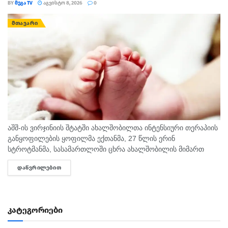
BY
ᲛᲔᲒᲐ TV
ᲐᲒᲕᲘᲡᲢᲝ 8, 2026
0
ᲛᲗᲐᲕᲐᲠᲘ
აშშ-ის ვირჯინიის შტატში ახალშობილთა ინტენსიური თერაპიის
განყოფილების ყოფილმა ექთანმა, 27 წლის ერინ
სტროტმანმა, სასამართლოში ცხრა ახალშობილის მიმართ
ბავშვზე ძალადობის ბრალდებაზე დანაშაული არ უარყო. საქმე
ᲓᲐᲬᲕᲠᲘᲚᲔᲑᲘᲗ
DETAILS
ერთ-ერთ ყველაზე გახმაურებულ სამედიცინო სკანდალად
იქცა,...
კატეგორიები