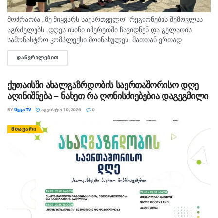
მოძრაობა „მე მიყვარს საქართველო“ რეგიონების შემოვლას
აგრძელებს. დღეს ისინი იმერეთში ჩავიდნენ და გელათის
სამონასტრო კომპლექსი მოინახულეს. მათთან ერთად
იმყოფება ილიას სახელმწიფო უნივერსიტეტის პროფესორი და
ᲓᲐᲬᲕᲠᲘᲚᲔᲑᲘᲗ
DETAILS
კულტურული მემკვიდრეობისა და ხელოვნების კვლევითი
ცენტრის...
ქუთაისში ახალგაზრდობის საერთაშორისო დღე
აღინიშნება – ნახეთ რა ღონისძიებებია დაგეგმილი
BY
ᲛᲔᲒᲐ TV
ᲐᲒᲕᲘᲡᲢᲝ 10, 2026
0
ᲛᲗᲐᲕᲐᲠᲘ