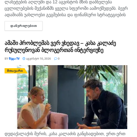
ლანეტების აღლუმი და 12 აგვისტოს მზის დაბნელება
ცვლილებების მექანიზმს ყველა სფეროში აამოქმედებს. ბევრ
ადამიანს უახლოესი გეგმებისა და ფინანსური სტრატეგიების
გადახედვა მოუწევს. კვირის ბოლოს კი ზოგიერთ ნიშანს
ᲓᲐᲬᲕᲠᲘᲚᲔᲑᲘᲗ
DETAILS
მოთმინებისა და გამძლეობის გამოცდა...
ამაში პრობლემას ვერ ვხედავ – კახა კალაძე
რუსულენოვან ბლოგერთან ინტერვიუზე
BY
ᲛᲔᲒᲐ TV
ᲐᲒᲕᲘᲡᲢᲝ 10, 2026
0
ᲛᲗᲐᲕᲐᲠᲘ
დედაქალაქის მერის, კახა კალაძის განცხადებით, ერთ-ერთ