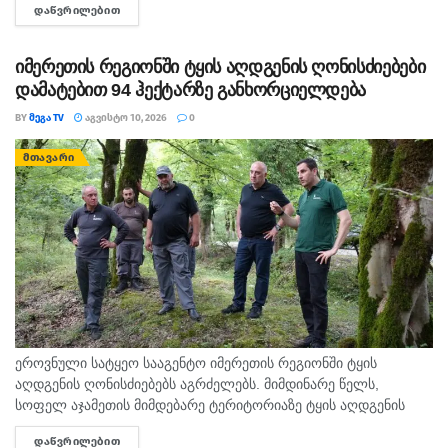
ᲓᲐᲬᲕᲠᲘᲚᲔᲑᲘᲗ
DETAILS
გივი მი­ქა­ნა­ძემ გა­ნა­ცხა­და. „სკო­ლა მშო­ბელ­თან...
იმერეთის რეგიონში ტყის აღდგენის ღონისძიებები
დამატებით 94 ჰექტარზე განხორციელდება
BY
ᲛᲔᲒᲐ TV
ᲐᲒᲕᲘᲡᲢᲝ 10, 2026
0
ᲛᲗᲐᲕᲐᲠᲘ
ეროვნული სატყეო სააგენტო იმერეთის რეგიონში ტყის
აღდგენის ღონისძიებებს აგრძელებს. მიმდინარე წელს,
სოფელ აჯამეთის მიმდებარე ტერიტორიაზე ტყის აღდგენის
პროექტი დამატებით 94 ჰექტარამდე ფართობზე
ᲓᲐᲬᲕᲠᲘᲚᲔᲑᲘᲗ
DETAILS
განხორციელდება, რაც ბუნებრივი განახლების ხელშეწყობის