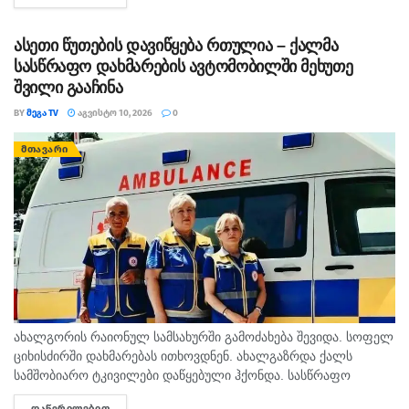
ღონისძიებებსაც მოიცავს. პროექტის...
ასეთი წუთების დავიწყება რთულია – ქალმა
სასწრაფო დახმარების ავტომობილში მეხუთე
შვილი გააჩინა
BY
ᲛᲔᲒᲐ TV
ᲐᲒᲕᲘᲡᲢᲝ 10, 2026
0
ᲛᲗᲐᲕᲐᲠᲘ
ახალგორის რაიონულ სამსახურში გამოძახება შევიდა. სოფელ
ციხისძირში დახმარებას ითხოვდნენ. ახალგაზრდა ქალს
სამშობიარო ტკივილები დაწყებული ჰქონდა. სასწრაფო
სამედიცინო დახმარების ბრიგადის ადგილზე მისვლისას
ᲓᲐᲬᲕᲠᲘᲚᲔᲑᲘᲗ
DETAILS