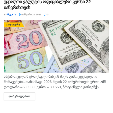
უცხოური ვალუტის ოფიციალური კურსი 22
იანვრისთვის
BY
ᲛᲔᲒᲐ TV
ᲘᲐᲜᲕᲐᲠᲘ 21, 2026
0
ᲙᲣᲚᲢᲣᲠᲐ
საქართველოს ეროვნული ბანკის მიერ გამოქვეყნებული
მონაცემების თანახმად, 2026 წლის 22 იანვრისთვის ერთი აშშ
დოლარი – 2.6950, ევრო – 3.1550, ბრიტანული გირვანქა
სტერლინგი კი 3.6135 ლარი ეღირება. დღეს კი, ოფიციალური
ᲓᲐᲬᲕᲠᲘᲚᲔᲑᲘᲗ
DETAILS
კურსით,...