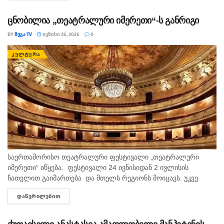
ცნობილია „თეატრალური იმერეთი“-ს განრიგი
BY
ᲛᲔᲒᲐ TV
ᲘᲕᲜᲘᲡᲘ 26, 2026
0
ᲙᲣᲚᲢᲣᲠᲐ
საერთაშორისო თეატრალური ფესტივალი „თეატრალური
იმერეთი“ იწყება. ფესტივალი 24 ივნისიდან 2 ივლისის
ჩათვლით გაიმართება და მთელს რეგიონს მოიცავს. უკვე
ცნობილია ფესტივალის განრიგი: 24 ივნისი 📍 ქუთაისის ლადო
ᲓᲐᲬᲕᲠᲘᲚᲔᲑᲘᲗ
DETAILS
მესხიშვილის პროფესიული სახელმწიფო დრამატული...