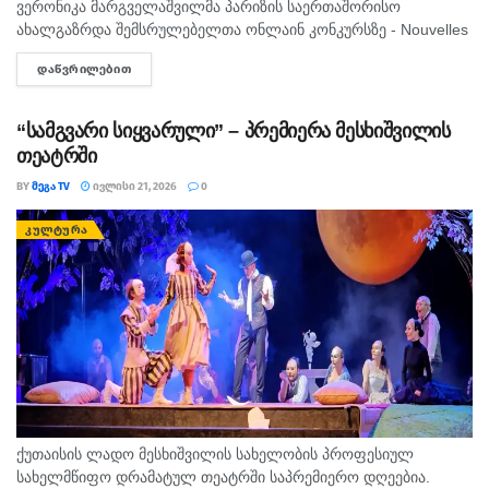
ვერონიკა მარგველაშვილმა პარიზის საერთაშორისო
ახალგაზრდა შემსრულებელთა ონლაინ კონკურსზე - Nouvelles
Étoiles – „ახალი ვარსკვლავები“ ლაურეატის წოდება და
ᲓᲐᲬᲕᲠᲘᲚᲔᲑᲘᲗ
DETAILS
ვერცხლის მედალი მოიპოვა. (პედაგოგი : მაგდა...
“სამგვარი სიყვარული” – პრემიერა მესხიშვილის
თეატრში
BY
ᲛᲔᲒᲐ TV
ᲘᲕᲚᲘᲡᲘ 21, 2026
0
ᲙᲣᲚᲢᲣᲠᲐ
ქუთაისის ლადო მესხიშვილის სახელობის პროფესიულ
სახელმწიფო დრამატულ თეატრში საპრემიერო დღეებია.