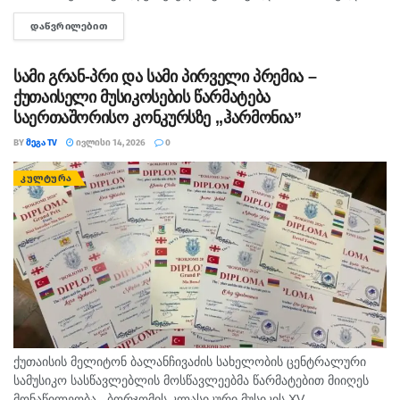
ლელა ლომთაძე. საქართველოს დამსახურებული არტისტი
ᲓᲐᲬᲕᲠᲘᲚᲔᲑᲘᲗ
DETAILS
გიორგი, ჟორა ლომთაძე 88 წლის ასაკაში, გუშინ...
სამი გრან-პრი და სამი პირველი პრემია –
ქუთაისელი მუსიკოსების წარმატება
საერთაშორისო კონკურსზე ,,ჰარმონია”
BY
ᲛᲔᲒᲐ TV
ᲘᲕᲚᲘᲡᲘ 14, 2026
0
ᲙᲣᲚᲢᲣᲠᲐ
ქუთაისის მელიტონ ბალანჩივაძის სახელობის ცენტრალური
სამუსიკო სასწავლებლის მოსწავლეებმა წარმატებით მიიღეს
მონაწილეობა . ბორჯომის კლასიკური მუსიკის XV