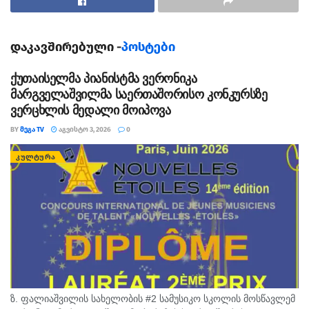
დაკავშირებული -
პოსტები
თეგები:
თოჯინების თეატრი
ქუთაისი
ქუთაისელმა პიანისტმა ვერონიკა
მარგველაშვილმა საერთაშორისო კონკურსზე
ვერცხლის მედალი მოიპოვა
BY
ᲛᲔᲒᲐ TV
ᲐᲒᲕᲘᲡᲢᲝ 3, 2026
0
ᲙᲣᲚᲢᲣᲠᲐ
ზ. ფალიაშვილის სახელობის #2 სამუსიკო სკოლის მოსწავლემ