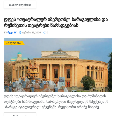
სპექტაკლი-,,ადამიანებო, მე თქვენ მიყვარხართ’’ რეჟისორი
ᲓᲐᲬᲕᲠᲘᲚᲔᲑᲘᲗ
DETAILS
გოჩა კაპანაძე (ხონის თეატრი) 2. ნომინაცია - საუკეთესო
რეჟისურა -,,უბედურება’’...
დღეს “თეატრალურ იმერეთზე” ხარაგაულისა და
რუმინეთის თეატრები წარსდგებიან
BY
ᲛᲔᲒᲐ TV
ᲘᲕᲜᲘᲡᲘ 25, 2026
0
ᲙᲣᲚᲢᲣᲠᲐ
დღეს "თეატრალურ იმერეთზე" ხარაგაულისა და რუმინეთის
თეატრები წარსდგებიან. ხარაგაული მაყურებელს სპექტაკლს
"ძარცვა იტალიურად" უჩვენებს. რეჟისორი ირინე ჩხეიძე.
სპექტაკლი ლადო მესხიშვილის თეატრის დიდ სცენაზე 17:00