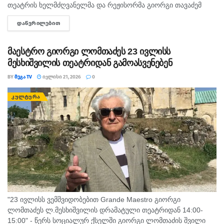
თეატრის ხელმძღვანელმა და რეჟისორმა გიორგი თავაძემ
დასთან აკაკი წერეთლის მოთხრობების მიხედვით შექმნილ
ᲓᲐᲬᲕᲠᲘᲚᲔᲑᲘᲗ
DETAILS
პიესაზე იმუშავა. "სამგვარი სიყვარული" ასე ჰქვია სპექტაკლს,
რომელიც...
მაესტრო გიორგი ლომთაძეს 23 ივლისს
მესხიშვილის თეატრიდან გამოასვენებენ
BY
ᲛᲔᲒᲐ TV
ᲘᲕᲚᲘᲡᲘ 21, 2026
0
ᲙᲣᲚᲢᲣᲠᲐ
"23 ივლისს ვემშვიდობებით Grande Maestro გიორგი
ლომთაძეს ლ.მესხიშვილის დრამატული თეატრიდან 14:00-
15:00" - წერს სოციალურ ქსელში გიორგი ლომთაძის შვილი