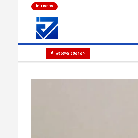
LIVE TV
ᲐᲮᲐᲚᲘ ᲐᲛᲑᲔᲑᲘ