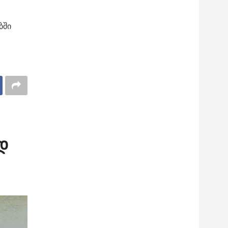
ბში
დ