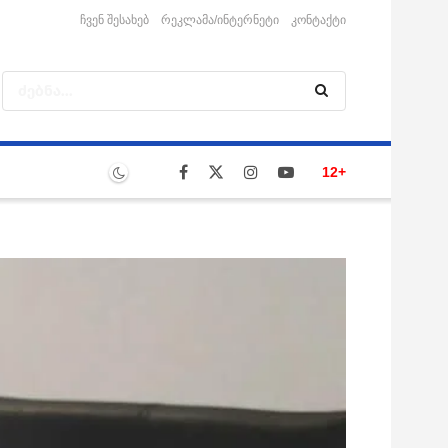
ჩვენ შესახებ
რეკლამა/ინტერნეტი
კონტაქტი
12+