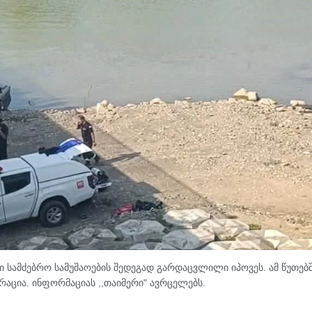
 სამძებრო სამუშაოების შედეგად გარდაცვლილი იპოვეს. ამ წუთებ
რაცია. ინფორმაციას ,,თაიმერი" ავრცელებს.