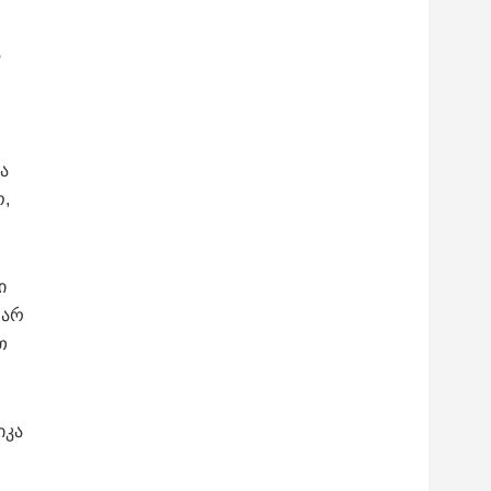
ა
ა
ო,
ი
ღარ
თ
იკა