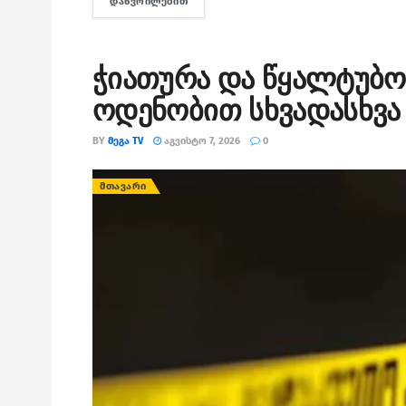
ᲓᲐᲬᲕᲠᲘᲚᲔᲑᲘᲗ
DETAILS
ჭიათურა და წყალტუბო
ოდენობით სხვადასხვა 
BY
ᲛᲔᲒᲐ TV
ᲐᲒᲕᲘᲡᲢᲝ 7, 2026
0
ᲛᲗᲐᲕᲐᲠᲘ