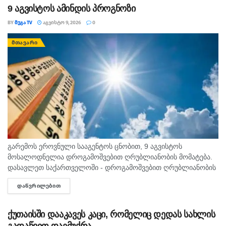
9 აგვისტოს ამინდის პროგნოზი
BY
ᲛᲔᲒᲐ TV
ᲐᲒᲕᲘᲡᲢᲝ 9, 2026
0
ᲛᲗᲐᲕᲐᲠᲘ
გარემოს ეროვნული სააგენტოს ცნობით, 9 აგვისტოს
მოსალოდნელია დროგამოშვებით ღრუბლიანობის მომატება.
დასავლეთ საქართველოში - დროგამოშვებით ღრუბლიანობის
მომატება. უმეტეს რაიონში ხანმოკლე წვიმა და ელჭექი, ზოგან
ᲓᲐᲬᲕᲠᲘᲚᲔᲑᲘᲗ
DETAILS
ძლიერი. დასავლეთის ქარი 10-15 მ/წმ, ელჭექის დროს
შესაძლებელია ქარის...
ქუთაისში დააკავეს კაცი, რომელიც დედას სახლის