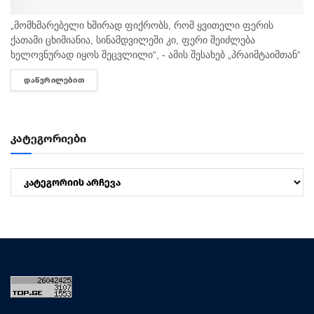
„მომხმარებელი ხშირად ფიქრობს, რომ ყვითელი ფერის
ქათამი ცხიმიანია, სინამდვილეში კი, ფერი შეიძლება
ხელოვნურად იყოს შეცვლილი“, - ამის შესახებ „პრაიმტაიმთან“
სურსათის უვნებლობის სპეციალისტი, ირაკლი არაბული
ᲓᲐᲬᲕᲠᲘᲚᲔᲑᲘᲗ
DETAILS
საუბრობს. „ბაზარი ითხოვს, რომ ქათამი იყოს...
კატეგორიები
კატეგორიები