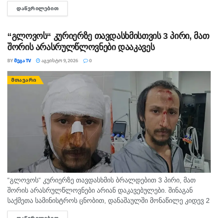
მეორე ნახევარში. არ არსებობს ტაძარი, რომელშიც არ იყოს
ᲓᲐᲬᲕᲠᲘᲚᲔᲑᲘᲗ
DETAILS
დაბრძანებული ნიკომიდიელი მკურნალის,...
“გლოვოს“ კურიერზე თავდასხმისთვის 3 პირი, მათ
შორის არასრულწლოვნები დააკავეს
BY
ᲛᲔᲒᲐ TV
ᲐᲒᲕᲘᲡᲢᲝ 9, 2026
0
ᲛᲗᲐᲕᲐᲠᲘ
“გლოვოს“ კურიერზე თავდასხმის ბრალდებით 3 პირი, მათ
შორის არასრულწლოვნები არიან დაკავებულები. შინაგან
საქმეთა სამინისტროს ცნობით, დანაშაულში მონაწილე კიდევ 2
პირის დაკავების მიზნით შესაბამისი ღონისძიებები ტარდება.