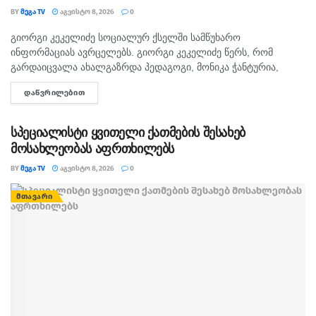
BY
ᲛᲔᲒᲐ TV
ᲐᲒᲕᲘᲡᲢᲝ 8, 2026
0
გიორგი კეკელიძე სოციალურ ქსელში სამწუხარო
ᲛᲗᲐᲕᲐᲠᲘ
ინფორმაციას ავრცელებს. გიორგი კეკელიძე წერს, რომ
გარდაიცვალა ახალგაზრდა პედაგოგი, მონიკა ჭანტურია,
რომელიც თავისი მოსწავლეების მიმართ განსაკუთრებული
ᲓᲐᲬᲕᲠᲘᲚᲔᲑᲘᲗ
DETAILS
სიყვარულით გამოირჩეოდა. „არასდროს მგონებია, რომ აქ,
მიწაზე ყოფნას რამე...
სპეციალისტი ყვითელი ქათმების შესახებ
მოსახლეობას აფრთხილებს
BY
ᲛᲔᲒᲐ TV
ᲐᲒᲕᲘᲡᲢᲝ 8, 2026
0
ᲛᲗᲐᲕᲐᲠᲘ