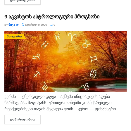
ᲓᲐᲬᲕᲠᲘᲚᲔᲑᲘᲗ
DETAILS
შინაგან საქმეთა სამინისტროს თბილისის პოლიციის
დეპარტამენტის...
9 აგვისტოს ასტროლოგიური პროგნოზი
BY
ᲛᲔᲒᲐ TV
ᲐᲒᲕᲘᲡᲢᲝ 9, 2026
0
ᲛᲗᲐᲕᲐᲠᲘ
ვერძი — ენერგიული დღეა. საქმეში ინიციატივის აღება
წარმატებას მოგიტანს. ურთიერთობებში კი აჩქარებული
რეაქციებისგან თავის შეკავება ჯობს. კურო — ფინანსური
საკითხების მოსაგვარებლად კარგი დღეა. შეიძლება
ᲓᲐᲬᲕᲠᲘᲚᲔᲑᲘᲗ
DETAILS
საინტერესო შესაძლებლობა გამოჩნდეს. პირად ცხოვრებაში...