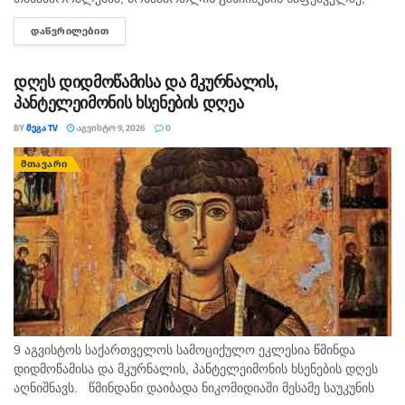
ყაჩაღობის ბრალდებით, წარსულში სხვადასხვა
ᲓᲐᲬᲕᲠᲘᲚᲔᲑᲘᲗ
DETAILS
დანაშაულისთვის ნასამართლევი პირი დააკავეს. ინფორმაციას
შსს ავრცელებს. უწყების ცნობით, გამოძიებით დადგინდა,
რომ...
დღეს დიდმოწამისა და მკურნალის,
პანტელეიმონის ხსენების დღეა
BY
ᲛᲔᲒᲐ TV
ᲐᲒᲕᲘᲡᲢᲝ 9, 2026
0
ᲛᲗᲐᲕᲐᲠᲘ
9 აგვისტოს საქართველოს სამოციქულო ეკლესია წმინდა
დიდმოწამისა და მკურნალის, პანტელეიმონის ხსენების დღეს
აღნიშნავს. წმინდანი დაიბადა ნიკომიდიაში მესამე საუკუნის