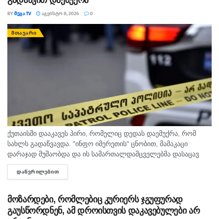
გადაწვით დაემუქრა
BY
ᲛᲔᲒᲐ TV
ᲐᲒᲕᲘᲡᲢᲝ 8, 2026
0
ᲛᲗᲐᲕᲐᲠᲘ
ქუთაისში დააკავეს პირი, რომელიც დედას დაემუქრა, რომ
სახლს გადაწვავდა. "ინფო იმერეთის" ცნობით, მამაკაცი
დარაჯად მუშაობდა და ის სამართალდამცველებმა დასაცავ
ობიექტზე აიყვანეს. შსს-ს ინფორმაციით, დაკავებულს
ᲓᲐᲬᲕᲠᲘᲚᲔᲑᲘᲗ
DETAILS
სისხლის სამართლის კოდექსის 11 პრიმა...
მოზარდები, რომლებიც კურიერს ჯგუფურად
გაუსწორდნენ, ამ დროისთვის დაკავებულები არ