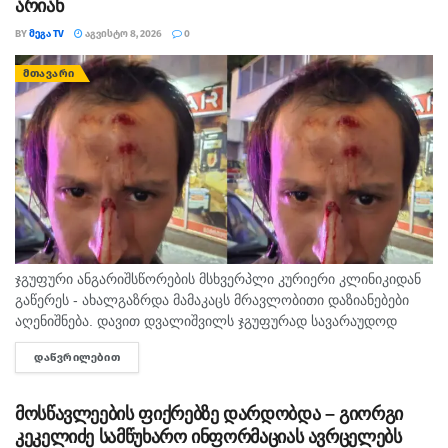
არიან
BY
ᲛᲔᲒᲐ TV
ᲐᲒᲕᲘᲡᲢᲝ 8, 2026
0
ᲛᲗᲐᲕᲐᲠᲘ
ჯგუფური ანგარიშსწორების მსხვერპლი კურიერი კლინიკიდან
გაწერეს - ახალგაზრდა მამაკაცს მრავლობითი დაზიანებები
აღენიშნება. დავით დვალიშვილს ჯგუფურად სავარაუდოდ
ხუთამდე მოზარდი გუშინ გაუსწორდა. ჯერ-ჯერობით
ᲓᲐᲬᲕᲠᲘᲚᲔᲑᲘᲗ
DETAILS
თავდამსხმელების დაკავების შესახებ ინფორმაცია არ
გავრცელებულა. "პირველებმა" გაარკვია, რომ
სამეთვალყურეო...
მოსწავლეების ფიქრებზე დარდობდა – გიორგი
კეკელიძე სამწუხარო ინფორმაციას ავრცელებს