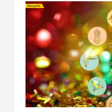
ᲛᲗᲐᲕᲐᲠᲘ