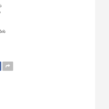
ს
ი
ბის