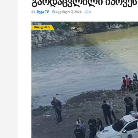
გარდაცვლილი იპოვეს
BY
ᲛᲔᲒᲐ TV
ᲐᲒᲕᲘᲡᲢᲝ 7, 2026
0
ᲛᲗᲐᲕᲐᲠᲘ