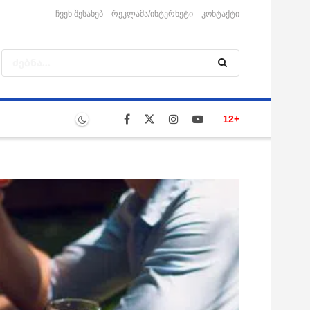
ჩვენ შესახებ
რეკლამა/ინტერნეტი
კონტაქტი
12+