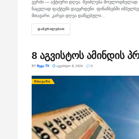
ვერძი — აქტიური დღეა. შეიძლება მოულოდნელად გ
ნაცვლად ფაქტებს დაეყრდენი. ფინანსებში იმპულსუ
მთავარი. კარგი დღეა დაწყებული...
ᲓᲐᲬᲕᲠᲘᲚᲔᲑᲘᲗ
DETAILS
8 აგვისტოს ამინდის პ
BY
ᲛᲔᲒᲐ TV
ᲐᲒᲕᲘᲡᲢᲝ 8, 2026
0
ᲛᲗᲐᲕᲐᲠᲘ