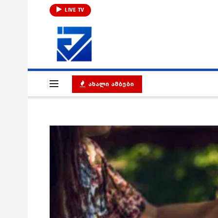
LIVE TV
ᲐᲮᲐᲚᲘ ᲐᲛᲑᲔᲑᲘ