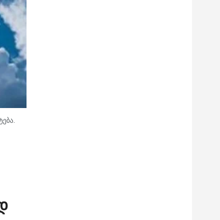
ება.
დ