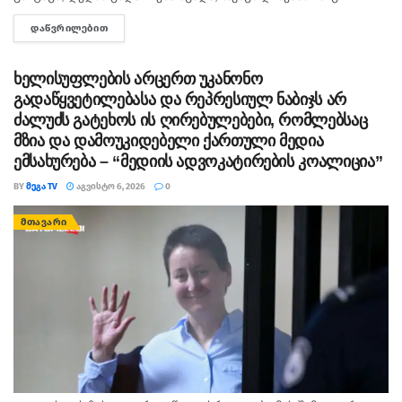
გაიტაცა. ბავშვის ცხედარი ადგილობრივმა იპოვა და
ᲓᲐᲬᲕᲠᲘᲚᲔᲑᲘᲗ
DETAILS
მდინარიდან ამოასვენა. დედის სამძებრო-სამაშველო
სამუშაოები ამ დრომდე მიმდინარეობს....
ხელისუფლების არცერთ უკანონო
გადაწყვეტილებასა და რეპრესიულ ნაბიჯს არ
ძალუძს გატეხოს ის ღირებულებები, რომლებსაც
მზია და დამოუკიდებელი ქართული მედია
ემსახურება – “მედიის ადვოკატირების კოალიცია”
BY
ᲛᲔᲒᲐ TV
ᲐᲒᲕᲘᲡᲢᲝ 6, 2026
0
ᲛᲗᲐᲕᲐᲠᲘ