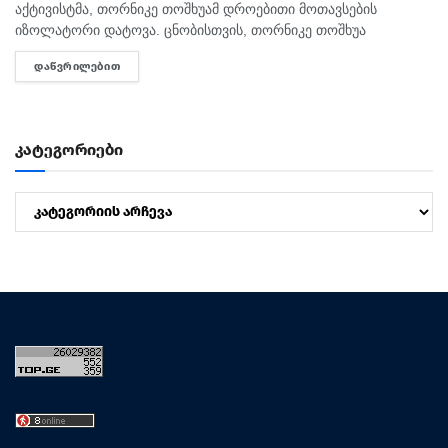
აქტივისტმა, თორნიკე თოშხუამ დროებითი მოთავსების
იზოლატორი დატოვა. ცნობისთვის, თორნიკე თოშხუა
პოლიციამ 31 ივლისს, თბილისის საკრებულოსთან
ᲓᲐᲬᲕᲠᲘᲚᲔᲑᲘᲗ
DETAILS
დააკავა. მას ხელში ეკავა ბანერი "ბიძინა ყ - არაა/არის?".
შეგახსენებთ, რომ თოშხუა ბიძინას და სამი...
კატეგორიები
კატეგორიები