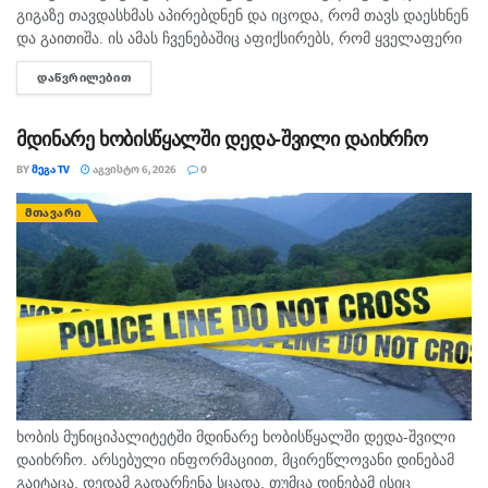
გიგაზე თავდასხმას აპირებდნენ და იცოდა, რომ თავს დაესხნენ
და გაითიშა. ის ამას ჩვენებაშიც აფიქსირებს, რომ ყველაფერი
იცოდა, - ამის შესახებ მოკლული მასწავლებლის, გიგა
ᲓᲐᲬᲕᲠᲘᲚᲔᲑᲘᲗ
DETAILS
ავალიანის...
მდინარე ხობისწყალში დედა-შვილი დაიხრჩო
BY
ᲛᲔᲒᲐ TV
ᲐᲒᲕᲘᲡᲢᲝ 6, 2026
0
ᲛᲗᲐᲕᲐᲠᲘ
ხობის მუნიციპალიტეტში მდინარე ხობისწყალში დედა-შვილი
დაიხრჩო. არსებული ინფორმაციით, მცირეწლოვანი დინებამ
გაიტაცა, დედამ გადარჩენა სცადა, თუმცა დინებამ ისიც