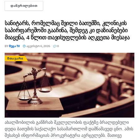
გადაწყვეტილებით, ნიკა მელიას 1 წლით და 6 თვით
ᲓᲐᲬᲕᲠᲘᲚᲔᲑᲘᲗ
DETAILS
თავისუფლების აღკვეთა მიესაჯა, თუმცა აღნიშნულმა
სასჯელმა ნიკა მელიასთვის გამოტანილი წინა განაჩენი...
სანიტარს, რომელმაც შვილი ბათუმში, კლინიკის
საპირფარეშოში გააჩინა, შემდეგ კი დაზიანებები
მიაყენა, 4 წლით თავისუფლების აღკვეთა მიესაჯა
BY
ᲛᲔᲒᲐ TV
ᲐᲒᲕᲘᲡᲢᲝ 6, 2026
0
ᲛᲗᲐᲕᲐᲠᲘ
ახალშობილის განზრახ მკვლელობის ფაქტზე ბრალდებული
დედა ბათუმის საქალაქო სასამართლომ დამნაშავედ ცნო. ამის
შესახებ ინფორმაციას პროკურატურა ავრცელებს. მათივე