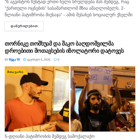
"6 აგვისტოს ზუსტად ერთი წელი სრულდება მას შემდეგ, რაც
"ქართული ოცნების" სასამართლომ მზია ამაღლობელს, 2-
წლიანი პატიმრობა მიუსაჯა" - ამის შესახებ სოციალურ ქსელში
"მედიის ადვოკატირების კოალიცია" წერს და დაკავებულ
ᲓᲐᲬᲕᲠᲘᲚᲔᲑᲘᲗ
DETAILS
ჟურნალისტს სოლიდარობას უცხადებს. ორგანიზაცია...
თორნიკე თოშხუამ და შაკო ბაღდოშვილმა
დროებითი მოთავსების იზოლატორი დატოვეს
BY
ᲛᲔᲒᲐ TV
ᲐᲒᲕᲘᲡᲢᲝ 6, 2026
0
ᲛᲗᲐᲕᲐᲠᲘ
5-დღიანი პატიმრობის შემდეგ სამოქალაქო