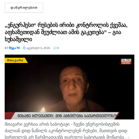
ინფორმაციით, საქმე ეხება, 22 თებერვალს, ბათუმის ერთ-
ᲓᲐᲬᲕᲠᲘᲚᲔᲑᲘᲗ
DETAILS
ერთი კლინიკაში მომხდარ ფაქტს, რა დროსაც კლინიკის ერთ-
ერთმა...
„ენგურჰესი“ რუსების ირიბი კონტროლის ქვეშაა,
აფხაზეთიდან შეუძლიათ ამის გაკეთება” – გია
ხუხაშვილი
BY
ᲛᲔᲒᲐ TV
ᲐᲒᲕᲘᲡᲢᲝ 6, 2026
0
ᲛᲗᲐᲕᲐᲠᲘ
მთავარი ვერსია არის საბოტაჟი - ჩვენი ენერგოსისტემის
ძალიან დიდ ნაწილს აკონტროლებენ რუსები, მათთვის დიდ
სირთულეს არ წარმოადგენს ფარული საბოტაჟის მოწყობა , -