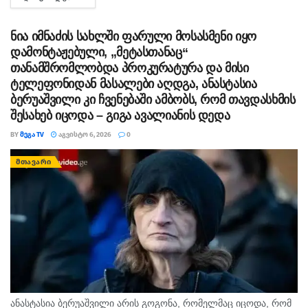
ვფიქრობ, ეს მოთხოვნები უფრო ოკუპირებულ რეგიონებს უნდა
ეხებოდეს, -...
ნია იმნაძის სახლში ფარული მოსასმენი იყო
დამონტაჟებული, „მეტასთანაც“
თანამშრომლობდა პროკურატურა და მისი
ტელეფონიდან მასალები აღდგა, ანასტასია
ბერუაშვილი კი ჩვენებაში ამბობს, რომ თავდასხმის
შესახებ იცოდა – გიგა ავალიანის დედა
BY
ᲛᲔᲒᲐ TV
ᲐᲒᲕᲘᲡᲢᲝ 6, 2026
0
ᲛᲗᲐᲕᲐᲠᲘ
ანასტასია ბერუაშვილი არის გოგონა, რომელმაც იცოდა, რომ