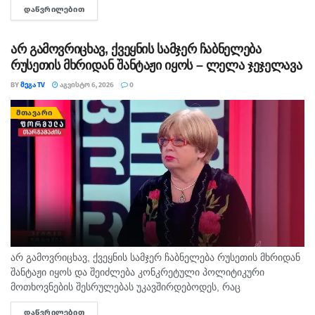
ᲓᲐᲬᲕᲠᲘᲚᲔᲑᲘᲗ
DETAILS
ამო­ას­ვე­ნა. დე­დის სამ­ძებ­რო-სა­მაშ­ვე­ლო სა­მუ­შა­ო­ე­ბი ამ დრომ­
დე...
არ გამოვრიცხავ, ქვეყნის სამჯერ ჩაბნელება
რუსეთის მხრიდან შანტაჟი იყოს – ლელა ჯეჯელავა
BY
ᲛᲔᲒᲐ TV
ᲐᲒᲕᲘᲡᲢᲝ 6, 2026
0
ᲛᲗᲐᲕᲐᲠᲘ
არ გამოვრიცხავ, ქვეყნის სამჯერ ჩაბნელება რუსეთის მხრიდან
შანტაჟი იყოს და შეიძლება კონკრეტული პოლიტიკური
მოთხოვნების შესრულებას უკავშირდებოდეს, რაც
ხელისუფლებისთვის ძნელად ასახსნელია საზოგადოებისთვის.
ᲓᲐᲬᲕᲠᲘᲚᲔᲑᲘᲗ
DETAILS