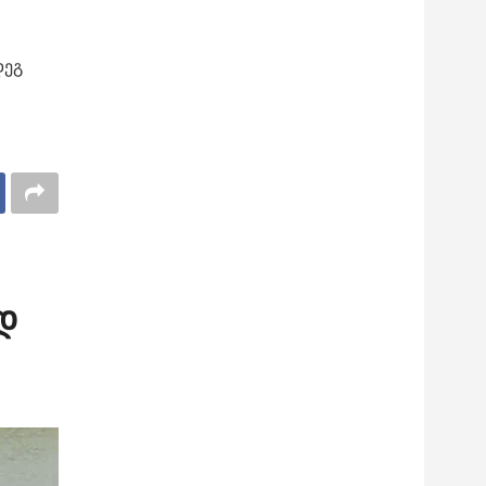
დეგ
დ