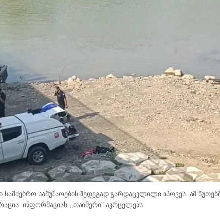
 სამძებრო სამუშაოების შედეგად გარდაცვლილი იპოვეს. ამ წუთებ
რაცია. ინფორმაციას ,,თაიმერი" ავრცელებს.