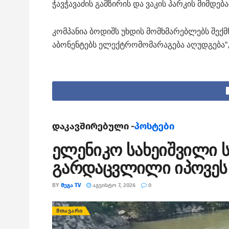
ჭავჭავაძის გამზირის და ვაკის პარკის მიმდ
კომპანია ბოდიშს უხდის მომხმარებლებს შექ
აბონენტებს ელექტრომომარაგება აღუდგება“,
დაკავშირებული -
პოსტები
ელენიკო სახეიშვილი ს
გარდაცვლილი იპოვეს
BY
ᲛᲔᲒᲐ TV
ᲐᲒᲕᲘᲡᲢᲝ 7, 2026
0
ᲛᲗᲐᲕᲐᲠᲘ