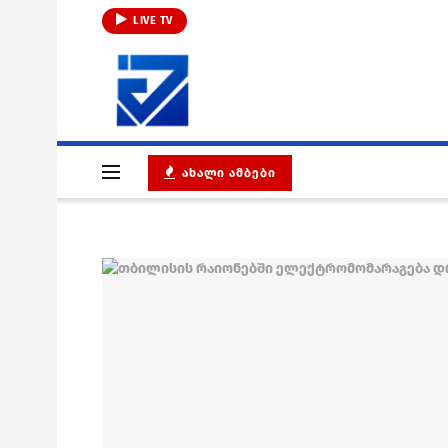
LIVE TV
ᲐᲮᲐᲚᲘ ᲐᲛᲑᲔᲑᲘ