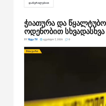
ᲓᲐᲬᲕᲠᲘᲚᲔᲑᲘᲗ
DETAILS
ჭიათურა და წყალტუბო
ოდენობით სხვადასხვა 
BY
ᲛᲔᲒᲐ TV
ᲐᲒᲕᲘᲡᲢᲝ 7, 2026
0
ᲛᲗᲐᲕᲐᲠᲘ