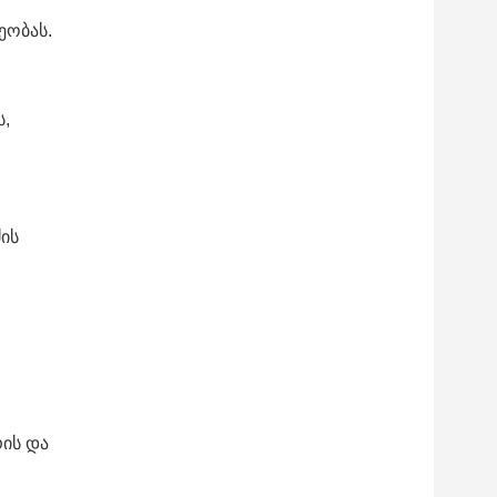
ეობას.
ს,
ძის
რის და