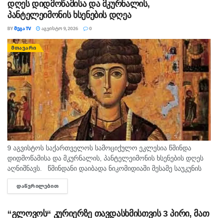
დღეს დიდმოწამისა და მკურნალის,
პანტელეიმონის ხსენების დღეა
BY
ᲛᲔᲒᲐ TV
ᲐᲒᲕᲘᲡᲢᲝ 9, 2026
0
ᲛᲗᲐᲕᲐᲠᲘ
9 აგვისტოს საქართველოს სამოციქულო ეკლესია წმინდა
დიდმოწამისა და მკურნალის, პანტელეიმონის ხსენების დღეს
აღნიშნავს. წმინდანი დაიბადა ნიკომიდიაში მესამე საუკუნის
მეორე ნახევარში. არ არსებობს ტაძარი, რომელშიც არ იყოს
ᲓᲐᲬᲕᲠᲘᲚᲔᲑᲘᲗ
DETAILS
დაბრძანებული ნიკომიდიელი მკურნალის,...
“გლოვოს“ კურიერზე თავდასხმისთვის 3 პირი, მათ