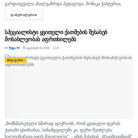
გარდაიცვალა ახალგაზრდა პედაგოგი, მონიკა ჭანტურია,
რომელიც თავისი მოსწავლეების მიმართ განსაკუთრებული
ᲓᲐᲬᲕᲠᲘᲚᲔᲑᲘᲗ
DETAILS
სიყვარულით გამოირჩეოდა. „არასდროს მგონებია, რომ აქ,
მიწაზე ყოფნას რამე...
სპეციალისტი ყვითელი ქათმების შესახებ
მოსახლეობას აფრთხილებს
BY
ᲛᲔᲒᲐ TV
ᲐᲒᲕᲘᲡᲢᲝ 8, 2026
0
ᲛᲗᲐᲕᲐᲠᲘ
„მომხმარებელი ხშირად ფიქრობს, რომ ყვითელი ფერის
ქათამი ცხიმიანია, სინამდვილეში კი, ფერი შეიძლება
ხელოვნურად იყოს შეცვლილი“, - ამის შესახებ „პრაიმტაიმთან“