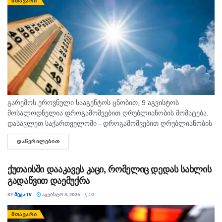
ᲛᲗᲐᲕᲐᲠᲘ
გარემოს ეროვნული სააგენტოს ცნობით, 9 აგვისტოს
მოსალოდნელია დროგამოშვებით ღრუბლიანობის მომატება.
დასავლეთ საქართველოში - დროგამოშვებით ღრუბლიანობის
მომატება. უმეტეს რაიონში ხანმოკლე წვიმა და ელჭექი, ზოგან
ᲓᲐᲬᲕᲠᲘᲚᲔᲑᲘᲗ
DETAILS
ძლიერი. დასავლეთის ქარი 10-15 მ/წმ, ელჭექის დროს
შესაძლებელია ქარის...
ქუთაისში დააკავეს კაცი, რომელიც დედას სახლის
გადაწვით დაემუქრა
BY
ᲛᲔᲒᲐ TV
ᲐᲒᲕᲘᲡᲢᲝ 8, 2026
0
ᲛᲗᲐᲕᲐᲠᲘ