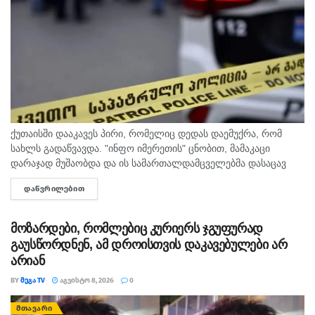
ქუთაისში დააკავეს პირი, რომელიც დედას დაემუქრა, რომ
სახლს გადაწვავდა. "ინფო იმერეთის" ცნობით, მამაკაცი
დარაჯად მუშაობდა და ის სამართალდამცველებმა დასაცავ
ობიექტზე აიყვანეს. შსს-ს ინფორმაციით, დაკავებულს
ᲓᲐᲬᲕᲠᲘᲚᲔᲑᲘᲗ
DETAILS
სისხლის სამართლის კოდექსის 11 პრიმა...
მოზარდები, რომლებიც კურიერს ჯგუფურად
გაუსწორდნენ, ამ დროისთვის დაკავებულები არ
არიან
BY
ᲛᲔᲒᲐ TV
ᲐᲒᲕᲘᲡᲢᲝ 8, 2026
0
ᲛᲗᲐᲕᲐᲠᲘ