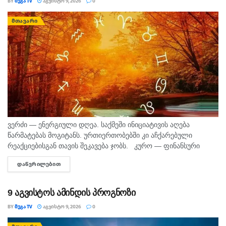
BY
ᲛᲔᲒᲐ TV
ᲐᲒᲕᲘᲡᲢᲝ 9, 2026
0
ᲛᲗᲐᲕᲐᲠᲘ
ვერძი — ენერგიული დღეა. საქმეში ინიციატივის აღება
წარმატებას მოგიტანს. ურთიერთობებში კი აჩქარებული
რეაქციებისგან თავის შეკავება ჯობს. კურო — ფინანსური
საკითხების მოსაგვარებლად კარგი დღეა. შეიძლება
ᲓᲐᲬᲕᲠᲘᲚᲔᲑᲘᲗ
DETAILS
საინტერესო შესაძლებლობა გამოჩნდეს. პირად ცხოვრებაში...
9 აგვისტოს ამინდის პროგნოზი
BY
ᲛᲔᲒᲐ TV
ᲐᲒᲕᲘᲡᲢᲝ 9, 2026
0