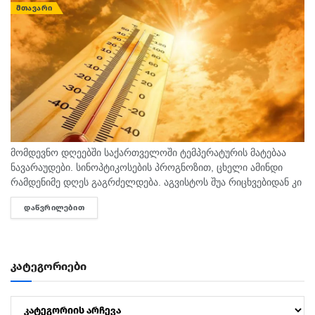
ᲛᲗᲐᲕᲐᲠᲘ
მომდევნო დღეებში საქართველოში ტემპერატურის მატებაა
ნავარაუდები. სინოპტიკოსების პროგნოზით, ცხელი ამინდი
რამდენიმე დღეს გაგრძელდება. აგვისტოს შუა რიცხვებიდან კი
ტემპერატურა 40 გრადუსს მიაღწევს. "ტემპერატურამ აგვისტოს
ᲓᲐᲬᲕᲠᲘᲚᲔᲑᲘᲗ
DETAILS
თვეში შესაძლოა 35-40 გრადუსს მიაღწიოს, ანუ ამ...
კატეგორიები
კატეგორიები