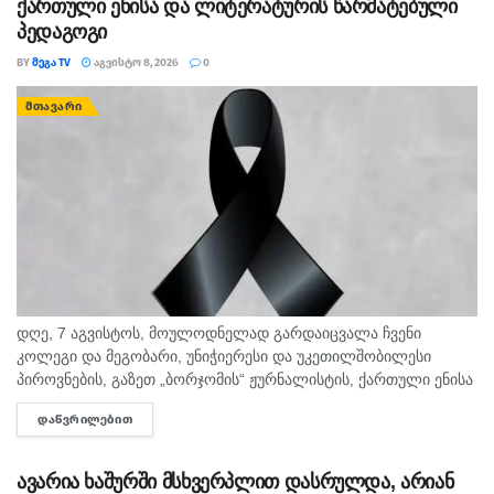
ქართული ენისა და ლიტერატურის წარმატებული
პედაგოგი
BY
ᲛᲔᲒᲐ TV
ᲐᲒᲕᲘᲡᲢᲝ 8, 2026
0
ᲛᲗᲐᲕᲐᲠᲘ
დღე, 7 აგვისტოს, მოულოდნელად გარდაიცვალა ჩვენი
კოლეგი და მეგობარი, უნიჭიერესი და უკეთილშობილესი
პიროვნების, გაზეთ „ბორჯომის“ ჟურნალისტის, ქართული ენისა
და ლიტერატურის პედაგოგი მონიკა ჭანტურია. "მეგა ტვ"
ᲓᲐᲬᲕᲠᲘᲚᲔᲑᲘᲗ
DETAILS
უდიდეს მწუხარებას გამოვხატავს მონიკა ჭანტურიას
ნაადრევად...
ავარია ხაშურში მსხვერპლით დასრულდა, არიან