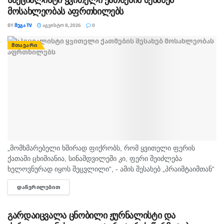
სპეციალისტი ყვითელი ქათმების შესახებ
მოსახლეობას აფრთხილებს
BY
ᲛᲔᲒᲐ TV
ᲐᲒᲕᲘᲡᲢᲝ 8, 2026
0
ᲛᲗᲐᲕᲐᲠᲘ
„მომხმარებელი ხშირად ფიქრობს, რომ ყვითელი ფერის
ქათამი ცხიმიანია, სინამდვილეში კი, ფერი შეიძლება
ხელოვნურად იყოს შეცვლილი“, - ამის შესახებ „პრაიმტაიმთან“
სურსათის უვნებლობის სპეციალისტი, ირაკლი არაბული
ᲓᲐᲬᲕᲠᲘᲚᲔᲑᲘᲗ
DETAILS
საუბრობს. „ბაზარი ითხოვს, რომ ქათამი იყოს...
გარდაიცვალა ცნობილი ჟურნალისტი და