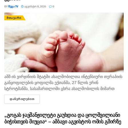
BY
ᲛᲔᲒᲐ TV
ᲐᲒᲕᲘᲡᲢᲝ 8, 2026
0
ᲛᲗᲐᲕᲐᲠᲘ
აშშ-ის ვირჯინიის შტატში ახალშობილთა ინტენსიური თერაპიის
განყოფილების ყოფილმა ექთანმა, 27 წლის ერინ
სტროტმანმა, სასამართლოში ცხრა ახალშობილის მიმართ
ბავშვზე ძალადობის ბრალდებაზე დანაშაული არ უარყო. საქმე
ᲓᲐᲬᲕᲠᲘᲚᲔᲑᲘᲗ
DETAILS
ერთ-ერთ ყველაზე გახმაურებულ სამედიცინო სკანდალად
იქცა,...
„გოგას ჯავშანჟილეტი გაუხდია და ცოლშვილიანი
ბიჭისთვის მიუცია“ – ამბავი აგვისტოს ომის გმირზე