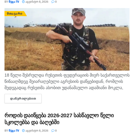
BY
ᲛᲔᲒᲐ TV
ᲐᲒᲕᲘᲡᲢᲝ 8, 2026
0
ᲛᲗᲐᲕᲐᲠᲘ
18 წელი შესრულდა რუსეთის ფედერაციის მიერ საქართველოს
წინააღმდეგ შეიარაღებული აგრესიის დაწყებიდან, რომლის
შედეგადაც რუსეთმა ასობით უდანაშაულო ადამიანი მოკლა,
დაიპყრო აფხაზეთი და ცხინვალის რეგიონი. ამ სტატიაში
ᲓᲐᲬᲕᲠᲘᲚᲔᲑᲘᲗ
DETAILS
აგვისტოს გმირი გოგიტა მაკრახიძის შესახებ...
როდის დაიწყება 2026-2027 სასწავლო წელი
სკოლებსა და ბაღებში
BY
ᲛᲔᲒᲐ TV
ᲐᲒᲕᲘᲡᲢᲝ 8, 2026
0