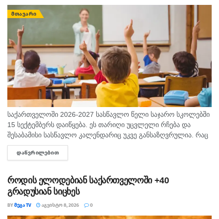
ᲛᲗᲐᲕᲐᲠᲘ
საქართველოში 2026-2027 სასწავლო წელი საჯარო სკოლებში
15 სექტემბერს დაიწყება. ეს თარიღი უცვლელი რჩება და
შესაბამისი სასწავლო კალენდარიც უკვე განსაზღვრულია. რაც
შეეხება საბავშვო ბაღებს, სასწავლო-სააღმზრდელო პროცესი
ᲓᲐᲬᲕᲠᲘᲚᲔᲑᲘᲗ
DETAILS
ასევე 15 სექტემბრიდან განახლდება. თბილისის...
როდის ელოდებიან საქართველოში +40
გრადუსიან სიცხეს
BY
ᲛᲔᲒᲐ TV
ᲐᲒᲕᲘᲡᲢᲝ 8, 2026
0