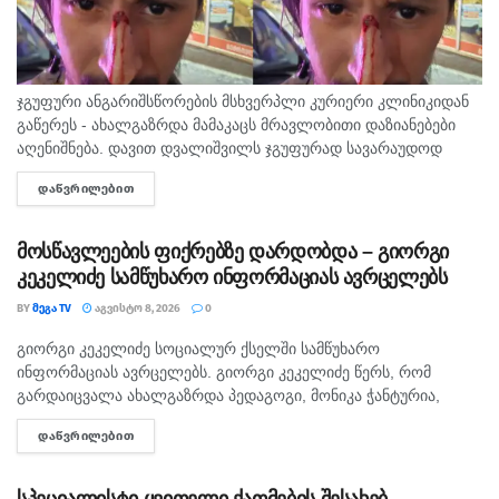
ჯგუფური ანგარიშსწორების მსხვერპლი კურიერი კლინიკიდან
გაწერეს - ახალგაზრდა მამაკაცს მრავლობითი დაზიანებები
აღენიშნება. დავით დვალიშვილს ჯგუფურად სავარაუდოდ
ხუთამდე მოზარდი გუშინ გაუსწორდა. ჯერ-ჯერობით
ᲓᲐᲬᲕᲠᲘᲚᲔᲑᲘᲗ
DETAILS
თავდამსხმელების დაკავების შესახებ ინფორმაცია არ
გავრცელებულა. "პირველებმა" გაარკვია, რომ
სამეთვალყურეო...
მოსწავლეების ფიქრებზე დარდობდა – გიორგი
კეკელიძე სამწუხარო ინფორმაციას ავრცელებს
BY
ᲛᲔᲒᲐ TV
ᲐᲒᲕᲘᲡᲢᲝ 8, 2026
0
გიორგი კეკელიძე სოციალურ ქსელში სამწუხარო
ᲛᲗᲐᲕᲐᲠᲘ
ინფორმაციას ავრცელებს. გიორგი კეკელიძე წერს, რომ
გარდაიცვალა ახალგაზრდა პედაგოგი, მონიკა ჭანტურია,
რომელიც თავისი მოსწავლეების მიმართ განსაკუთრებული
ᲓᲐᲬᲕᲠᲘᲚᲔᲑᲘᲗ
DETAILS
სიყვარულით გამოირჩეოდა. „არასდროს მგონებია, რომ აქ,
მიწაზე ყოფნას რამე...