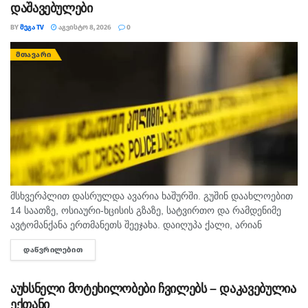
დაშავებულები
BY
ᲛᲔᲒᲐ TV
ᲐᲒᲕᲘᲡᲢᲝ 8, 2026
0
ᲛᲗᲐᲕᲐᲠᲘ
მსხვერპლით დასრულდა ავარია ხაშურში. გუშინ დაახლოებით
14 საათზე, ოსიაური-ხცისის გზაზე, სატვირთო და რამდენიმე
ავტომანქანა ერთმანეთს შეეჯახა. დაიღუპა ქალი, არიან
დაშავებულებიც. შსს-ს ინფორმაციით, გამოძიება 276-ე მუხლის
ᲓᲐᲬᲕᲠᲘᲚᲔᲑᲘᲗ
DETAILS
მე-6 ნაწილით მიმდინარეობს.
აუხსნელი მოტეხილობები ჩვილებს – დაკავებულია
ექთანი