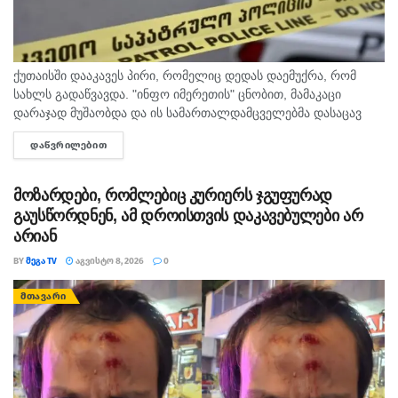
რაც მეორე ფრონტს, ნგრევას და
უკუსვლას ნიშნავს. მომავალი
არჩევნების მნიშვნელობის
გათვალისწინებით, ვაპირებ აქტიურად
ქუთაისში დააკავეს პირი, რომელიც დედას დაემუქრა, რომ
ჩავება დეზინფორმაციასთან ბრძოლის
სახლს გადაწვავდა. "ინფო იმერეთის" ცნობით, მამაკაცი
კამპანიაში, ვამხილო დესტრუქციული
დარაჯად მუშაობდა და ის სამართალდამცველებმა დასაცავ
ძალები და საზოგადოებამდე
ობიექტზე აიყვანეს. შსს-ს ინფორმაციით, დაკავებულს
ᲓᲐᲬᲕᲠᲘᲚᲔᲑᲘᲗ
DETAILS
სისხლის სამართლის კოდექსის 11 პრიმა...
სიმართლე მივიტანო“, – წერს ზურა
ხაჩიძე.
მოზარდები, რომლებიც კურიერს ჯგუფურად
გაუსწორდნენ, ამ დროისთვის დაკავებულები არ
არიან
BY
ᲛᲔᲒᲐ TV
ᲐᲒᲕᲘᲡᲢᲝ 8, 2026
0
ᲛᲗᲐᲕᲐᲠᲘ