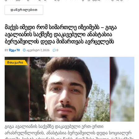
უკანონო შეძენა-შენახვისა და რეალიზაციის ხელშეწყობის,
დაახლოება ევროპულ სისტემასთან. დღეს ჩვენთან
ᲓᲐᲬᲕᲠᲘᲚᲔᲑᲘᲗ
DETAILS
ასევე ნარკოტიკული ნივთიერების შემცველი მცენარის
სამომხმარებლო ტარიფი უფრო დაბალია,
დათესვა-მოყვანის ბრალდებით, სხვადასხვა დროს, 3...
კომერციული მაღალია. ამ საკითხზე ცალკე მუშაობა
მაქვს იმედი რომ სიმართლე იზეიმებს – გიგა
მოგვიწევს და ეს მოდელი დიდხანს ალბათ, ვერ
ავალიანის საქმეზე დაკავებული ანასტასია
შენარჩუნდება.
ბერუაშვილის დედა მიმართვას ავრცელებს
BY
ᲛᲔᲒᲐ TV
ᲐᲒᲕᲘᲡᲢᲝ 7, 2026
0
თეგები:
დავით ნარმანია
დენი
ელექტროენერგია
ფასი
ᲛᲗᲐᲕᲐᲠᲘ
გიგა ავალიანის საქემზე დაკავებული ერთ-ერთი
არასრულწლოვნის, ანასტასია ბერუაშვილის დედა სოციალურ