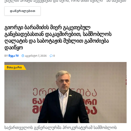
ქსელში პოსტს აქვეყნებს და წერს, რომ მისი შვილი “ამ საქმეში
მართლაც რომ თავში კი არა შუაშიც არაა.“ მისი თქმით, ის
ᲓᲐᲬᲕᲠᲘᲚᲔᲑᲘᲗ
DETAILS
რომ...
გიორგი ბარამიძის მიერ გაკეთებულ
განცხადებასთან დაკავშირებით, სამშობლოს
ღალატის და საბოტაჟის მუხლით გამოძიება
დაიწყო
BY
ᲛᲔᲒᲐ TV
ᲐᲒᲕᲘᲡᲢᲝ 7, 2026
0
ᲛᲗᲐᲕᲐᲠᲘ
საქართველოს გენერალურმა პროკურატურამ სამშობლოს