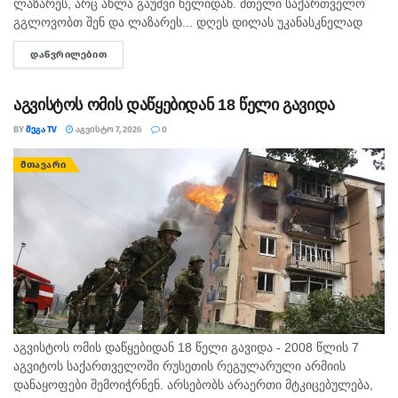
ლაზარეს, არც ახლა გაუშვი ხელიდან. მთელი საქართველო
გგლოვობთ შენ და ლაზარეს... დღეს დილას უკანასკნელად
მომესალმე, თურმე. ისღა დაგვრჩა ნუგეშად, შენი თავი
ᲓᲐᲬᲕᲠᲘᲚᲔᲑᲘᲗ
DETAILS
გვაპოვნინო..." - 6...
აგვისტოს ომის დაწყებიდან 18 წელი გავიდა
BY
ᲛᲔᲒᲐ TV
ᲐᲒᲕᲘᲡᲢᲝ 7, 2026
0
ᲛᲗᲐᲕᲐᲠᲘ
აგვისტოს ომის დაწყებიდან 18 წელი გავიდა - 2008 წლის 7
აგვიტოს საქართველოში რუსეთის რეგულარული არმიის
დანაყოფები შემოიჭრნენ. არსებობს არაერთი მტკიცებულება,