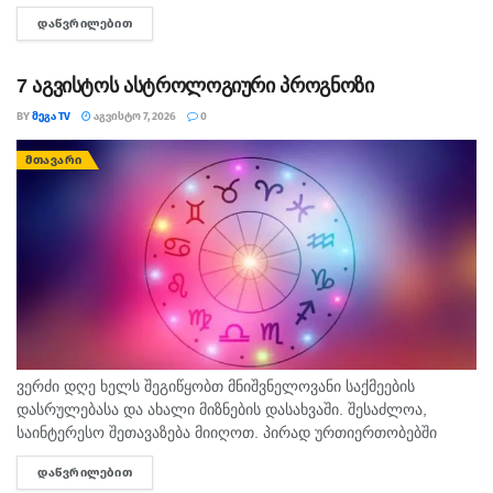
რომლითაც დადასტურდა, რომ რუსეთის ჯარმა საქართველოს
ᲓᲐᲬᲕᲠᲘᲚᲔᲑᲘᲗ
DETAILS
სახელმწიფო საზღვარი სწორედ 7...
7 აგვისტოს ასტროლოგიური პროგნოზი
BY
ᲛᲔᲒᲐ TV
ᲐᲒᲕᲘᲡᲢᲝ 7, 2026
0
ᲛᲗᲐᲕᲐᲠᲘ
ვერძი დღე ხელს შეგიწყობთ მნიშვნელოვანი საქმეების
დასრულებასა და ახალი მიზნების დასახვაში. შესაძლოა,
საინტერესო შეთავაზება მიიღოთ. პირად ურთიერთობებში
გულწრფელი საუბარი ბევრ გაუგებრობას გააქრობს. კურო
ᲓᲐᲬᲕᲠᲘᲚᲔᲑᲘᲗ
DETAILS
ფინანსურ საკითხებში სიფრთხილე გამოიჩინეთ და ემოციური...