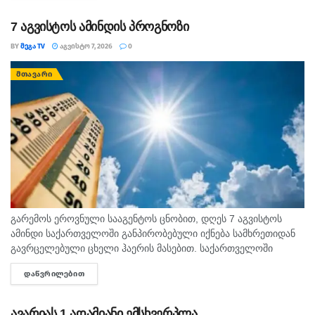
7 აგვისტოს ამინდის პროგნოზი
BY
ᲛᲔᲒᲐ TV
ᲐᲒᲕᲘᲡᲢᲝ 7, 2026
0
ᲛᲗᲐᲕᲐᲠᲘ
გარემოს ეროვნული სააგენტოს ცნობით, დღეს 7 აგვისტოს
ამინდი საქართველოში განპირობებული იქნება სამხრეთიდან
გავრცელებული ცხელი ჰაერის მასებით. საქართველოში
მოსალოდნელია: დროგამოშვებით ღრუბლიანობის მომატება.
ᲓᲐᲬᲕᲠᲘᲚᲔᲑᲘᲗ
DETAILS
უმეტესად უნალექოდ. იქროლებსაღმოსავლეთის
მიმართულების ზომიერი ქარი. სოხუმი: უნალექოდ. ჰაერის...
ავარიას 1 ადამიანი ემსხვერპლა