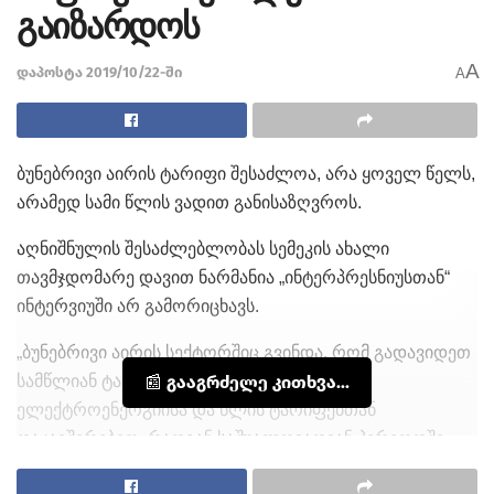
გაიზარდოს
A
დაპოსტა 2019/10/22-ში
A
ბუნებრივი აირის ტარიფი შესაძლოა, არა ყოველ წელს,
არამედ სამი წლის ვადით განისაზღვროს.
აღნიშნულის შესაძლებლობას სემეკის ახალი
თავმჯდომარე დავით ნარმანია „ინტერპრესნიუსთან“
ინტერვიუში არ გამორიცხავს.
„ბუნებრივი აირის სექტორშიც გვინდა, რომ გადავიდეთ
სამწლიან ტარიფებზე. ამან გაამართლა
📰 გააგრძელე კითხვა...
ელექტროენერგიისა და წლის ტარიფებთან
დაკავშირებით, რადგან საშუალოვადიან პერიოდში
ვხედავთ სოციალურ-ეკონომიკურ მაჩვენებლებს. გაზის