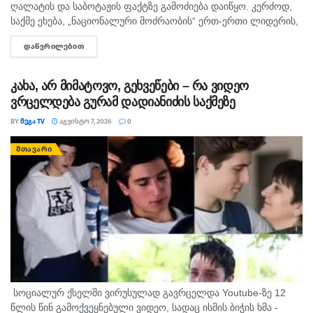
ღალატის და საბოტაჟის ფაქტზე გამოძიება დაიწყო. კერძოდ,
საქმე ეხება, „ნაციონალური მოძრაობის“ ერთ-ერთი ლიდერის,
გიორგი ბარამიძის მიერ იაგო ხვიჩიასთვის მიცემულ
ᲓᲐᲬᲕᲠᲘᲚᲔᲑᲘᲗ
DETAILS
ინტერვიუს, სადაც ის აღნიშნავს, რომ რომ აფხაზეთში...
კახა, არ მიმატოვო, გეხვეწები – რა ვიდეო
ვრცელდება გურამ დადიანიძის საქმეზე
BY
ᲛᲔᲒᲐ TV
ᲐᲒᲕᲘᲡᲢᲝ 7, 2026
0
ᲛᲗᲐᲕᲐᲠᲘ
სოციალურ ქსელში ვირუსულად გავრცელდა Youtube-ზე 12
წლის წინ გამოქვეყნებული ვიდეო, სადაც ისმის ბიჭის ხმა -