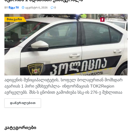
BY
ᲛᲔᲒᲐ TV
ᲐᲒᲕᲘᲡᲢᲝ 6, 2026
0
ᲛᲗᲐᲕᲐᲠᲘ
ადიგენის მუნიციპალიტეტის, სოფელ ბოლაჯურთან მომხდარ
ავარიას 1 პირი ემსხვერპლა- ინფორმაციას TOK2Region
ავრცელებს. შსს-ს ცნობით გამოძიება სსკ-ის 276-ე მუხლითაა
დაწყებული, რაც ტრანსპორტის მოძრაობის უსაფრთხოების ან
ᲓᲐᲬᲕᲠᲘᲚᲔᲑᲘᲗ
DETAILS
ექსპლუატაციის წესის დარღვევას გულისხმობს.
კატეგორიები