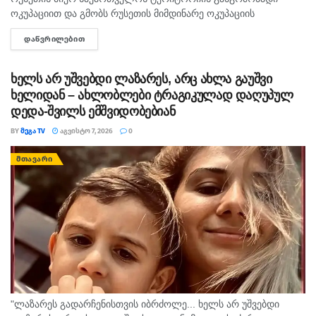
ოკუპაციით და გმობს რუსეთის მიმდინარე ოკუპაციის
პირობებში მომხდარ მკვლელობებს, გატაცებებსა და სხვა
ᲓᲐᲬᲕᲠᲘᲚᲔᲑᲘᲗ
DETAILS
სახის ძალადობა, - ამ განცხადებით აშშ-ს საელჩო
საქართველოში 2008...
ხელს არ უშვებდი ლაზარეს, არც ახლა გაუშვი
ხელიდან – ახლობლები ტრაგიკულად დაღუპულ
დედა-შვილს ემშვიდობებიან
BY
ᲛᲔᲒᲐ TV
ᲐᲒᲕᲘᲡᲢᲝ 7, 2026
0
ᲛᲗᲐᲕᲐᲠᲘ
"ლაზარეს გადარჩენისთვის იბრძოლე... ხელს არ უშვებდი