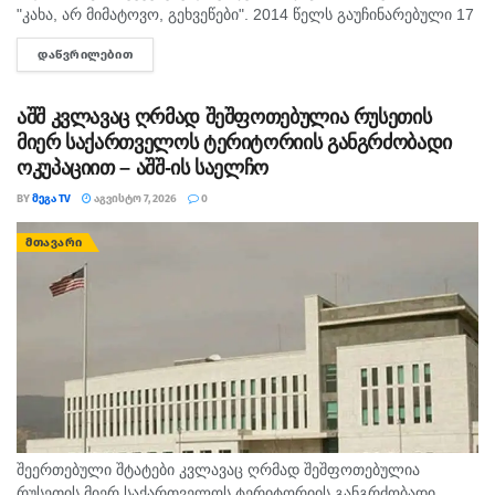
"კახა, არ მიმატოვო, გეხვეწები". 2014 წელს გაუჩინარებული 17
წლის გურამ დადიანიძის დედა, სოფიო ბიბილაშვილი
ᲓᲐᲬᲕᲠᲘᲚᲔᲑᲘᲗ
DETAILS
აცხადებს,...
აშშ კვლავაც ღრმად შეშფოთებულია რუსეთის
მიერ საქართველოს ტერიტორიის განგრძობადი
ოკუპაციით – აშშ-ის საელჩო
BY
ᲛᲔᲒᲐ TV
ᲐᲒᲕᲘᲡᲢᲝ 7, 2026
0
ᲛᲗᲐᲕᲐᲠᲘ
შეერთებული შტატები კვლავაც ღრმად შეშფოთებულია
რუსეთის მიერ საქართველოს ტერიტორიის განგრძობადი