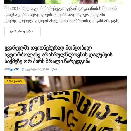
გაცილებით დიდი სივრცე (დაახლოებით 1000 კვ.მ)
შსს 2014 წელს გაუჩინარებული გურამ დადიანიძის შესახებ
დახვდებათ, ტერიტორიასაც ადვილად გაინაწილებენ
განცხადებას ავრცელებს. უწყება სოციალურ ქსელში
და თაობათა ბრძოლაც წარსულს ჩაბარდება.”
გავრცელებულ ვიდეომასალაზეც საუბრობს და განმარტავს,
რომ უკვე გამოიკითხა პირი, რომელმაც ვიდეო გადაიღო და
ᲓᲐᲬᲕᲠᲘᲚᲔᲑᲘᲗ
DETAILS
ატვირთა. შსს-ს თანახმად, გამოკითხვის შედეგად...
თეგები:
ზოოპარკი
მაიმუნი
მაკაკა
ყვარელში თვითნებურად მოწყობილ
ავტორბოლაზე არასრულწლოვნის დაღუპვის
საქმეზე ორ პირს ბრალი წარედგინა
BY
ᲛᲔᲒᲐ TV
ᲐᲒᲕᲘᲡᲢᲝ 10, 2026
0
ᲛᲗᲐᲕᲐᲠᲘ