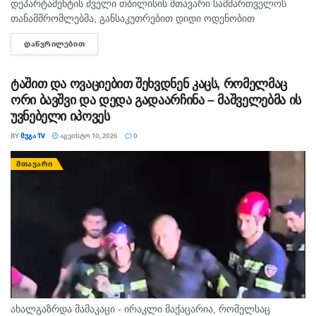
დეპარტამენტის ძველი თბილისის მთავარი სამმართველოს
თანამშრომლებმა, განსაკუთრებით დიდი ოდენობით
ნარკოტიკული საშუალების უკანონო შეძენა-შენახვისა და
ᲓᲐᲬᲕᲠᲘᲚᲔᲑᲘᲗ
DETAILS
რეალიზაციის ხელშეწყობის ბრალდებით, სხვადასხვა დროს
ორი პირი დააკავეს, მათ შორის ერთი...
ტაშით და ოვაციებით შეხვდნენ კაცს, რომელმაც
ორი ბავშვი და დედა გადაარჩინა – მაშველებმა ის
უვნებელი იპოვეს
BY
ᲛᲔᲒᲐ TV
ᲐᲒᲕᲘᲡᲢᲝ 10, 2026
0
ᲛᲗᲐᲕᲐᲠᲘ
ახალგაზრდა მამაკაცი - ირაკლი მაქაცარია, რომელსაც