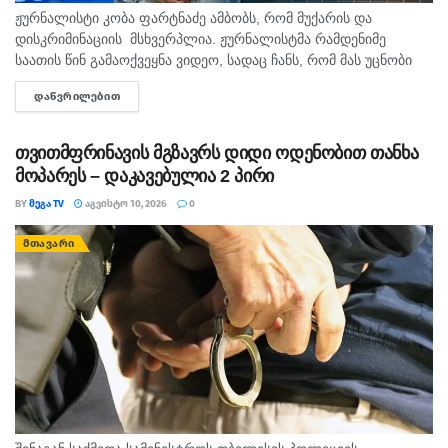
ჟურნალისტი კობა ფარტნაძე ამბობს, რომ მუქარის და
დისკრიმინაციის მსხვერპლია. ჟურნალისტმა რამდენიმე
საათის წინ გამაოქვეყნა ვიდეო, სადაც ჩანს, რომ მას უცნობი
პირი შეურაცხყოფას აყენებს და გვერდზე გაყოლას აიძულებს.
ᲓᲐᲬᲕᲠᲘᲚᲔᲑᲘᲗ
DETAILS
ისმის დანის დარტყმის მუქარაც....
თვითმფრინავის მგზავრს დიდი ოდენობით თანხა
მოპარეს – დაკავებულია 2 პირი
BY
ᲛᲔᲒᲐ TV
ᲐᲒᲕᲘᲡᲢᲝ 10, 2026
0
ᲛᲗᲐᲕᲐᲠᲘ