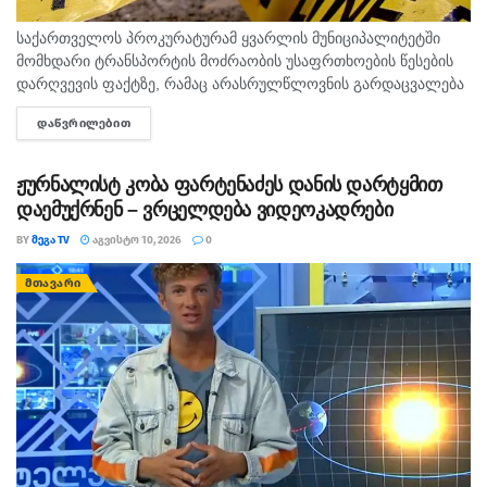
საქართველოს პროკურატურამ ყვარლის მუნიციპალიტეტში
მომხდარი ტრანსპორტის მოძრაობის უსაფრთხოების წესების
დარღვევის ფაქტზე, რამაც არასრულწლოვნის გარდაცვალება
გამოიწვია, ორ პირს ბრალდება წარუდგინა. ამის შესახებ
ᲓᲐᲬᲕᲠᲘᲚᲔᲑᲘᲗ
DETAILS
ინფორმაციას პროკურატურა ავრცელებს. საგამოძიებო უწყების
თანახმად, შინაგან საქმეთა სამინისტროს...
ჟურნალისტ კობა ფარტენაძეს დანის დარტყმით
დაემუქრნენ – ვრცელდება ვიდეოკადრები
BY
ᲛᲔᲒᲐ TV
ᲐᲒᲕᲘᲡᲢᲝ 10, 2026
0
ᲛᲗᲐᲕᲐᲠᲘ