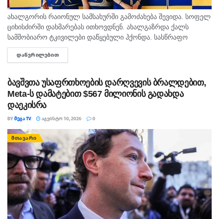
ახალგორის რაიონულ სამსახურში გამოძახება შევიდა. სოფელ
ციხისძირში დახმარებას ითხოვდნენ. ახალგაზრდა ქალს
სამშობიარო ტკივილები დაწყებული ჰქონდა. სასწრაფო
სამედიცინო დახმარების ბრიგადის ადგილზე მისვლისას
ᲓᲐᲬᲕᲠᲘᲚᲔᲑᲘᲗ
DETAILS
მეხუთე შვილის მომლოდინე ორსული დახვდათ, რომელსაც
მოვლითი სამშობიარო ტკივილები...
ბავშვთა უსაფრთხოების დარღვევის ბრალდებით,
Meta-ს დამატებით $567 მილიონის გადახდა
დაეკისრა
BY
ᲛᲔᲒᲐ TV
ᲐᲒᲕᲘᲡᲢᲝ 10, 2026
0
ᲛᲗᲐᲕᲐᲠᲘ
ახლა, რაც მოხდა, იმაზე.