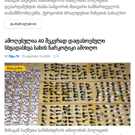
შინაგან საქმეთა სამინისტროს თბილისის პოლიციის
დეპარტამენტის ისანი-სამგორის მთავარი სამმართველოს
თანამშრომლებმა, ქურდობის ბრალდებით ჩინეთის სახალხო
რესპუბლიკის 2 მოქალაქე დააკავეს. უწყების ცნობით,
ᲓᲐᲬᲕᲠᲘᲚᲔᲑᲘᲗ
DETAILS
გამოძიებით დადგინდა, რომ ბრალდებულები ერთ-ერთი
ავიარეისით მგზავრობისას, თვითმფრინავის ბორტზე მყოფი...
ამოღებულია 40 შეკვრად დაფასოებული
სხვადასხვა სახის ნარკოტიკი ამოიღო
BY
ᲛᲔᲒᲐ TV
ᲐᲒᲕᲘᲡᲢᲝ 10, 2026
0
ᲛᲗᲐᲕᲐᲠᲘ
შინაგან საქმეთა სამინისტროს თბილისის პოლიციის