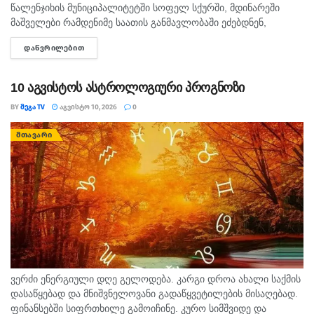
წალენჯიხის მუნიციპალიტეტში სოფელ სქურში, მდინარეში
მაშველები რამდენიმე საათის განმავლობაში ეძებდნენ,
ცოცხალი იპოვეს. არსებული ინფორმაციით, მამაკაცი
ᲓᲐᲬᲕᲠᲘᲚᲔᲑᲘᲗ
DETAILS
მდინარეში დედისა და ორი ბავშვის გადასარჩენად შევიდა.
ადგილობრივების ცნობით,...
10 აგვისტოს ასტროლოგიური პროგნოზი
BY
ᲛᲔᲒᲐ TV
ᲐᲒᲕᲘᲡᲢᲝ 10, 2026
0
ᲛᲗᲐᲕᲐᲠᲘ
ვერძი ენერგიული დღე გელოდება. კარგი დროა ახალი საქმის
დასაწყებად და მნიშვნელოვანი გადაწყვეტილების მისაღებად.
ფინანსებში სიფრთხილე გამოიჩინე. კურო სიმშვიდე და