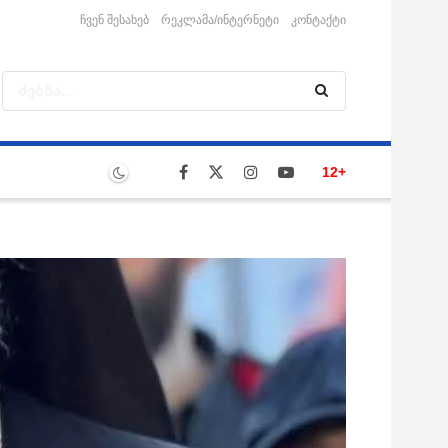
ჩვენ შესახებ
რეკლამა/ინტერნეტი
კონტაქტი
12+