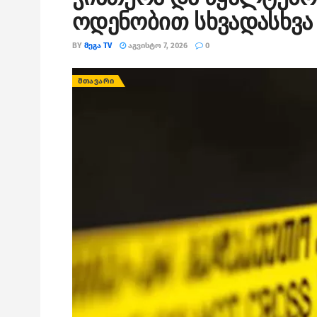
ოდენობით სხვადასხვა 
BY
ᲛᲔᲒᲐ TV
ᲐᲒᲕᲘᲡᲢᲝ 7, 2026
0
ᲛᲗᲐᲕᲐᲠᲘ