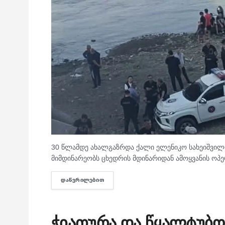
30 წლამდე ახალგაზრდა ქალი ელენიკო სახეიშვილი
მიმდინარეობს ცხედრის მდინარიდან ამოყვანის ოპე
ᲓᲐᲬᲕᲠᲘᲚᲔᲑᲘᲗ
DETAILS
ჭიათურა და წყალტუბო