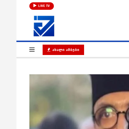
LIVE TV
ᲐᲮᲐᲚᲘ ᲐᲛᲑᲔᲑᲘ