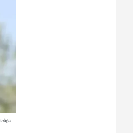
პოსტს