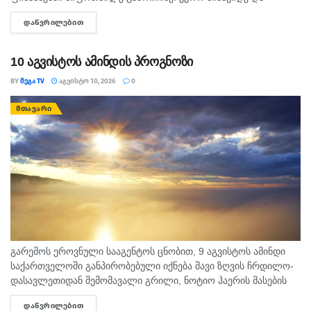
მოთმინება დღეს შენს სასარგებლოდ იმუშავებს.
ᲓᲐᲬᲕᲠᲘᲚᲔᲑᲘᲗ
DETAILS
ურთიერთობებში გულწრფელი საუბარი ბევრ გაუგებრობას
მოაგვარებს....
10 აგვისტოს ამინდის პროგნოზი
BY
ᲛᲔᲒᲐ TV
ᲐᲒᲕᲘᲡᲢᲝ 10, 2026
0
ᲛᲗᲐᲕᲐᲠᲘ
გარემოს ეროვნული სააგენტოს ცნობით, 9 აგვისტოს ამინდი
საქართველოში განპირობებული იქნება შავი ზღვის ჩრდილო-
დასავლეთიდან შემომავალი გრილი, ნოტიო ჰაერის მასების
და სამხრეთიდან გავრცელებული ცხელი ჰაერის მასების
ᲓᲐᲬᲕᲠᲘᲚᲔᲑᲘᲗ
DETAILS
ურთიერთქმედებით. საქართველოში მოსალოდნელია: