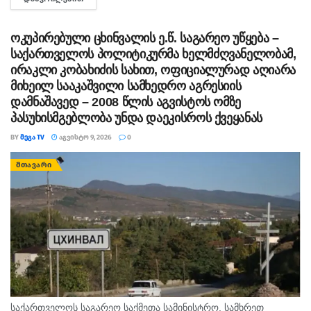
შემთხვევა წალენჯიხის მუნიციპალიტეტის სოფელ სქურში...
ოკუპირებული ცხინვალის ე.წ. საგარეო უწყება –
საქართველოს პოლიტიკურმა ხელმძღვანელობამ,
ირაკლი კობახიძის სახით, ოფიციალურად აღიარა
მიხეილ სააკაშვილი სამხედრო აგრესიის
დამნაშავედ – 2008 წლის აგვისტოს ომზე
პასუხისმგებლობა უნდა დაეკისროს ქვეყანას
BY
ᲛᲔᲒᲐ TV
ᲐᲒᲕᲘᲡᲢᲝ 9, 2026
0
ᲛᲗᲐᲕᲐᲠᲘ
საქართველოს საგარეო საქმეთა სამინისტრო, სამხრეთ