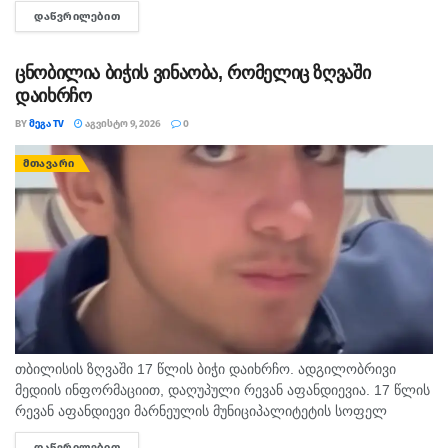
გამომძიებლებმა დაათვალიერეს ის სახლებიც, სადაც,
ᲓᲐᲬᲕᲠᲘᲚᲔᲑᲘᲗ
DETAILS
სავარაუდოდ, დანაშაული ხდებოდა. ნატა ვიბლიანის მიერ
დასახელებული...
ცნობილია ბიჭის ვინაობა, რომელიც ზღვაში
დაიხრჩო
BY
ᲛᲔᲒᲐ TV
ᲐᲒᲕᲘᲡᲢᲝ 9, 2026
0
ᲛᲗᲐᲕᲐᲠᲘ
თბილისის ზღვაში 17 წლის ბიჭი დაიხრჩო. ადგილობრივი
მედიის ინფორმაციით, დაღუპული რევან აფანდიევია. 17 წლის
რევან აფანდიევი მარნეულის მუნიციპალიტეტის სოფელ
კაფანახჩის მკვიდრი იყო. თანასოფლელების ინფორმაციით,
ᲓᲐᲬᲕᲠᲘᲚᲔᲑᲘᲗ
DETAILS