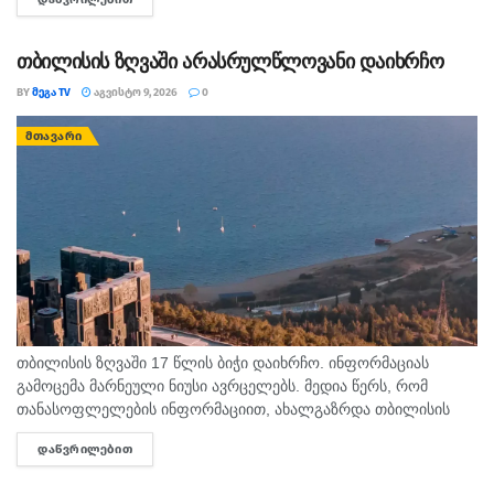
ახალგაზრდა თბილისის ზღვაზე თანატოლებთან ერთად
საცურაოდ...
თბილისის ზღვაში არასრულწლოვანი დაიხრჩო
BY
ᲛᲔᲒᲐ TV
ᲐᲒᲕᲘᲡᲢᲝ 9, 2026
0
ᲛᲗᲐᲕᲐᲠᲘ
თბილისის ზღვაში 17 წლის ბიჭი დაიხრჩო. ინფორმაციას
გამოცემა მარნეული ნიუსი ავრცელებს. მედია წერს, რომ
თანასოფლელების ინფორმაციით, ახალგაზრდა თბილისის
ზღვაზე თანატოლებთან ერთად საცურაოდ იმყოფებოდა. შსს
ᲓᲐᲬᲕᲠᲘᲚᲔᲑᲘᲗ
DETAILS
ცნობით, გამოძიება 115-ე მუხლით დაიწყო.