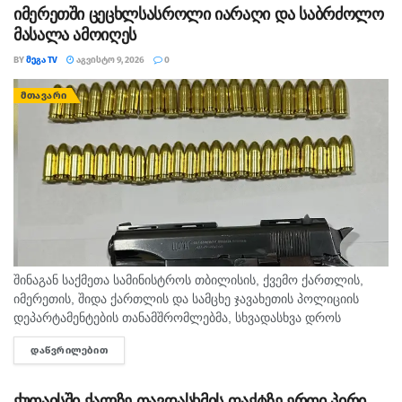
იმერეთში ცეცხლსასროლი იარაღი და საბრძოლო
მასალა ამოიღეს
BY
ᲛᲔᲒᲐ TV
ᲐᲒᲕᲘᲡᲢᲝ 9, 2026
0
ᲛᲗᲐᲕᲐᲠᲘ
შინაგან საქმეთა სამინისტროს თბილისის, ქვემო ქართლის,
იმერეთის, შიდა ქართლის და სამცხე ჯავახეთის პოლიციის
დეპარტამენტების თანამშრომლებმა, სხვადასხვა დროს
ჩატარებული საპოლიციო პრევენციული ღონისძიებების
ᲓᲐᲬᲕᲠᲘᲚᲔᲑᲘᲗ
DETAILS
შედეგად, ცეცხლსასროლი იარაღისა და საბრძოლო მასალის
მართლსაწინააღმდეგო შეძენა-შენახვა-ტარების ბრალდებით,...
ქუთაისში ქალზე თავდასხმის ფაქტზე ერთი პირი