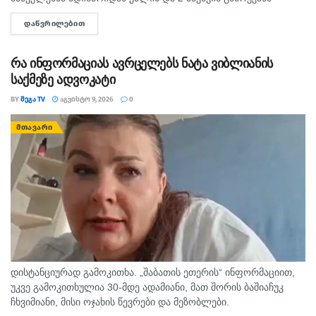
შეძლეს, ხოლო მოულოდნელად ადიდებულმა და სისწრაფით
ᲓᲐᲬᲕᲠᲘᲚᲔᲑᲘᲗ
DETAILS
მოვარდნილმა მდინარემ ახალგაზრდა მამაკაცი გაიტაცა.
ადგილზე იმყოფება...
რა ინფორმაციას ავრცელებს ნატა ვიბლიანის
საქმეზე ადვოკატი
BY
ᲛᲔᲒᲐ TV
ᲐᲒᲕᲘᲡᲢᲝ 9, 2026
0
ᲛᲗᲐᲕᲐᲠᲘ
დისტანციურად გამოკითხა. „შაბათის ეთერის“ ინფორმაციით,
უკვე გამოკითხულია 30-მდე ადამიანი, მათ შორის ბაშიაჩუკ
ჩხვიმიანი, მისი ოჯახის წევრები და მეზობლები.