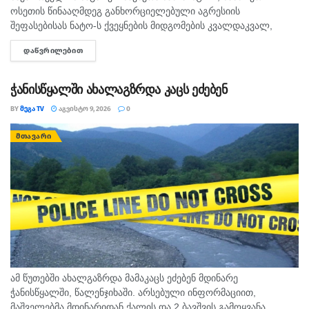
ოსეთის წინააღმდეგ განხორციელებული აგრესიის
შეფასებისას ნატო-ს ქვეყნების მიდგომების კვალდაკვალ,
საკუთარი ხალხის და საერთაშორისო საზოგადოების
ᲓᲐᲬᲕᲠᲘᲚᲔᲑᲘᲗ
DETAILS
შეცდომაში შეყვანას აგრძელებს, - ამის შესახებ აღნიშნულია
განცხადებაში, რომელსაც ოკუპირებული ცხინვალის...
ჭანისწყალში ახალაგზრდა კაცს ეძებენ
BY
ᲛᲔᲒᲐ TV
ᲐᲒᲕᲘᲡᲢᲝ 9, 2026
0
ᲛᲗᲐᲕᲐᲠᲘ
ამ წუთებში ახალგაზრდა მამაკაცს ეძებენ მდინარე
ჭანისწყალში, წალენჯიხაში. არსებული ინფორმაციით,
მაშველებმა მდინარიდან ქალის და 2 ბავშვის გამოყვანა