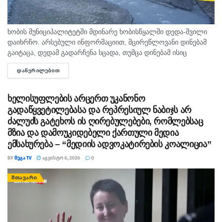
ხობის მუნიციპალიტეტში მდინარე ხობისწყალში დედა-შვილი
დაიხრჩო. არსებული ინფორმაციით, მცირეწლოვანი დინებამ
გაიტაცა, დედამ გადარჩენა სცადა, თუმცა დინებამ ისიც
გაიტაცა. ბავშვის ცხედარი ადგილობრივმა იპოვა და
ᲓᲐᲬᲕᲠᲘᲚᲔᲑᲘᲗ
DETAILS
მდინარიდან ამოასვენა. დედის სამძებრო-სამაშველო
სამუშაოები ამ დრომდე მიმდინარეობს....
ხელისუფლების არცერთ უკანონო
გადაწყვეტილებასა და რეპრესიულ ნაბიჯს არ
ძალუძს გატეხოს ის ღირებულებები, რომლებსაც
მზია და დამოუკიდებელი ქართული მედია
ემსახურება – “მედიის ადვოკატირების კოალიცია”
BY
ᲛᲔᲒᲐ TV
ᲐᲒᲕᲘᲡᲢᲝ 6, 2026
0
ᲛᲗᲐᲕᲐᲠᲘ