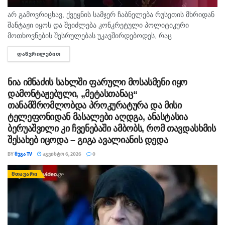
არ გამოვრიცხავ, ქვეყნის სამჯერ ჩაბნელება რუსეთის მხრიდან
შანტაჟი იყოს და შეიძლება კონკრეტული პოლიტიკური
მოთხოვნების შესრულებას უკავშირდებოდეს, რაც
ხელისუფლებისთვის ძნელად ასახსნელია საზოგადოებისთვის.
ᲓᲐᲬᲕᲠᲘᲚᲔᲑᲘᲗ
DETAILS
ვფიქრობ, ეს მოთხოვნები უფრო ოკუპირებულ რეგიონებს უნდა
ეხებოდეს, -...
ნია იმნაძის სახლში ფარული მოსასმენი იყო
დამონტაჟებული, „მეტასთანაც“
თანამშრომლობდა პროკურატურა და მისი
ტელეფონიდან მასალები აღდგა, ანასტასია
ბერუაშვილი კი ჩვენებაში ამბობს, რომ თავდასხმის
შესახებ იცოდა – გიგა ავალიანის დედა
BY
ᲛᲔᲒᲐ TV
ᲐᲒᲕᲘᲡᲢᲝ 6, 2026
0
ᲛᲗᲐᲕᲐᲠᲘ