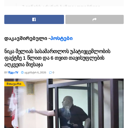
2 ივნისს აჭარის საზოგადოებრივი
მაუწყებლის 14 თანამშრომელს
დირექციამ ელექტრონული ფოსტით
შეატყობინა შრომითი ხელშეკრულების
შეწყვეტის შესახებ. მათ შორის არიან
დაკავშირებული -
პოსტები
გადაცემა „სათქმელის“ წამყვანი ირინა
ყურუა, რადიოს საინფორმაციო
ნიკა მელიას სასამართლოს უპატივცემლობის
გამოშვების რედაქტორი მაია
ფაქტზე 1 წლით და 6 თვით თავისუფლების
მერკვილაძე და ჟურნალისტები თეონა
აღკვეთა მიესაჯა
ხარაბაძე, ლევან ურიდია და სალომე
BY
ᲛᲔᲒᲐ TV
ᲐᲒᲕᲘᲡᲢᲝ 6, 2026
0
გეგეშიძე.
ᲛᲗᲐᲕᲐᲠᲘ
აჭარის საზოგადოებრივი მაუწყებლის
ახლად დანიშნულმა დირექტორმა
ირაკლი კიკვაძემ გამოცემა
„ბათუმელებთან“ კომუნიკაციაში
გათავისუფლებები მაუწყებელში
მიმდინარე რეორგანიზაციას
დაუკავშირა. მან განმარტა, რომ მის