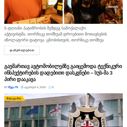
5-დღიანი პატიმრობის შემდეგ სამოქალაქო
აქტივისტმა, თორნიკე თოშხუამ დროებითი მოთავსების
იზოლატორი დატოვა. ცნობისთვის, თორნიკე თოშხუა
პოლიციამ 31 ივლისს, თბილისის საკრებულოსთან
ᲓᲐᲬᲕᲠᲘᲚᲔᲑᲘᲗ
DETAILS
დააკავა. მას ხელში ეკავა ბანერი "ბიძინა ყ - არაა/არის?".
შეგახსენებთ, რომ თოშხუა ბიძინას და სამი...
გაუმართავ ავტომობილებზე გაიცემოდა ტექნიკური
ინსპექტირების დადებითი დასკვნები – სუს-მა 3
პირი დააკავა
BY
ᲛᲔᲒᲐ TV
ᲐᲒᲕᲘᲡᲢᲝ 6, 2026
0
ᲛᲗᲐᲕᲐᲠᲘ