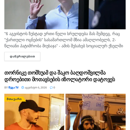
"6 აგვისტოს ზუსტად ერთი წელი სრულდება მას შემდეგ, რაც
"ქართული ოცნების" სასამართლომ მზია ამაღლობელს, 2-
წლიანი პატიმრობა მიუსაჯა" - ამის შესახებ სოციალურ ქსელში
"მედიის ადვოკატირების კოალიცია" წერს და დაკავებულ
ᲓᲐᲬᲕᲠᲘᲚᲔᲑᲘᲗ
DETAILS
ჟურნალისტს სოლიდარობას უცხადებს. ორგანიზაცია...
თორნიკე თოშხუამ და შაკო ბაღდოშვილმა
დროებითი მოთავსების იზოლატორი დატოვეს
BY
ᲛᲔᲒᲐ TV
ᲐᲒᲕᲘᲡᲢᲝ 6, 2026
0
ᲛᲗᲐᲕᲐᲠᲘ