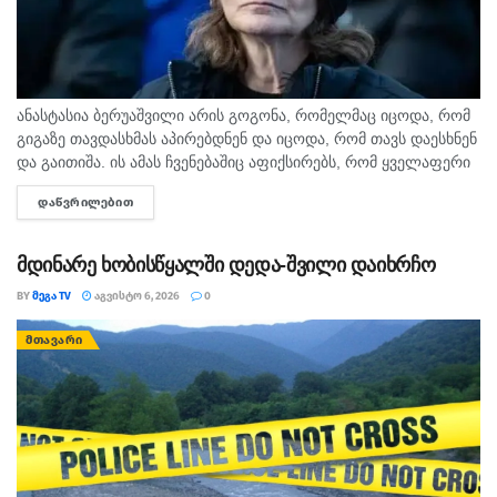
ანასტასია ბერუაშვილი არის გოგონა, რომელმაც იცოდა, რომ
გიგაზე თავდასხმას აპირებდნენ და იცოდა, რომ თავს დაესხნენ
და გაითიშა. ის ამას ჩვენებაშიც აფიქსირებს, რომ ყველაფერი
იცოდა, - ამის შესახებ მოკლული მასწავლებლის, გიგა
ᲓᲐᲬᲕᲠᲘᲚᲔᲑᲘᲗ
DETAILS
ავალიანის...
მდინარე ხობისწყალში დედა-შვილი დაიხრჩო
BY
ᲛᲔᲒᲐ TV
ᲐᲒᲕᲘᲡᲢᲝ 6, 2026
0
ᲛᲗᲐᲕᲐᲠᲘ