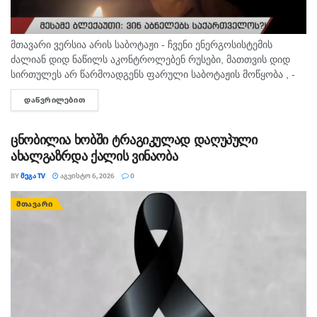
სავარაუდოდ, ამ სისტემური პროცესის
ბოლო ტალღის მოწმე ვხდებით.
მთავარი ვერსია არის საბოტაჟი - ჩვენი ენერგოსისტემის
ძალიან დიდ ნაწილს აკონტროლებენ რუსები, მათთვის დიდ
ქარტია სოლიდარობას უცხადებს
სირთულეს არ წარმოადგენს ფარული საბოტაჟის მოწყობა , -
აჭარის საზოგადოებრივი
ამის შესახებ ანალიტიკოსმა გია ხუხაშვილმა „პალიტრანიუსის“
მაუწყებლიდან გათავისუფლებულ
ᲓᲐᲬᲕᲠᲘᲚᲔᲑᲘᲗ
DETAILS
გადაცემაში „360...
კოლეგებს და მაუწყებლის მენეჯმენტს
სამართლიანობისკენ,
ცნობილია ხობში ტრაგიკულად დაღუპული
რეორგანიზაციის პროცესში კი
ახალგაზრდა ქალის ვინაობა
გათავისუფლებებთან დაკავშირებით
BY
ᲛᲔᲒᲐ TV
ᲐᲒᲕᲘᲡᲢᲝ 6, 2026
0
მეტი გამჭვირვალობისა და
სიცხადისკენ მოუწოდებს”, –
ᲛᲗᲐᲕᲐᲠᲘ
ვკითხულობთ განცხადებაში.