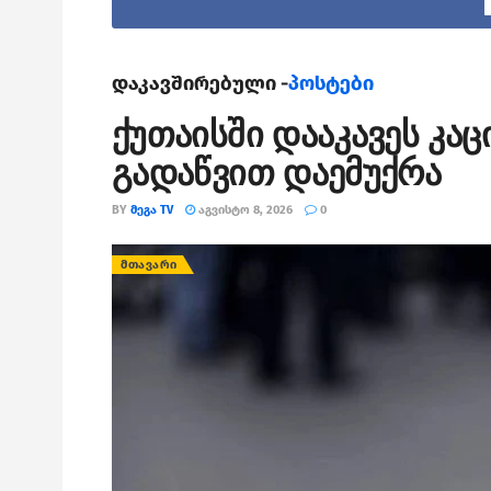
დაკავშირებული -
პოსტები
ქუთაისში დააკავეს კა
გადაწვით დაემუქრა
BY
ᲛᲔᲒᲐ TV
ᲐᲒᲕᲘᲡᲢᲝ 8, 2026
0
ᲛᲗᲐᲕᲐᲠᲘ