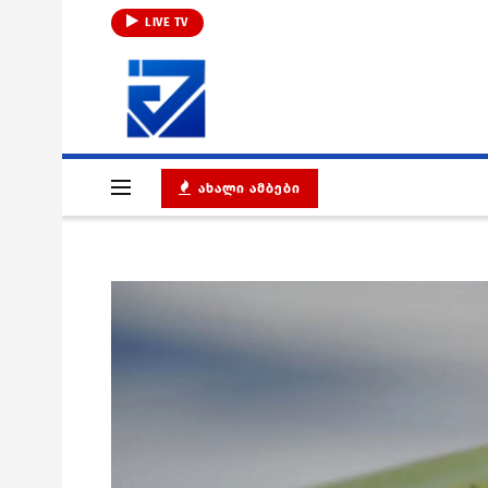
LIVE TV
ᲐᲮᲐᲚᲘ ᲐᲛᲑᲔᲑᲘ