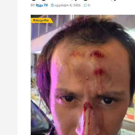
BY
ᲛᲔᲒᲐ TV
ᲐᲒᲕᲘᲡᲢᲝ 8, 2026
0
ᲛᲗᲐᲕᲐᲠᲘ