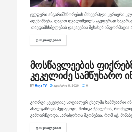
ჯგუფური ანგარიშსწორების მსხვერპლი კურიერი კლი
აღენიშნება. დავით დვალიშვილს ჯგუფურად სავარა
თავდამსხმელების დაკავების შესახებ ინფორმაცია 
ᲓᲐᲬᲕᲠᲘᲚᲔᲑᲘᲗ
DETAILS
მოსწავლეების ფიქრებ
კეკელიძე სამწუხარო 
BY
ᲛᲔᲒᲐ TV
ᲐᲒᲕᲘᲡᲢᲝ 8, 2026
0
ᲛᲗᲐᲕᲐᲠᲘ
გიორგი კეკელიძე სოციალურ ქსელში სამწუხარო ინ
ახალგაზრდა პედაგოგი, მონიკა ჭანტურია, რომელი
გამოირჩეოდა. „არასდროს მგონებია, რომ აქ, მიწაზე
ᲓᲐᲬᲕᲠᲘᲚᲔᲑᲘᲗ
DETAILS