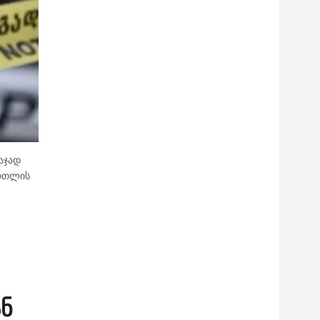
აჯად
ართლის
ნ