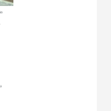
ბი
.
ა