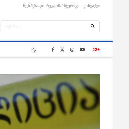
ჩვენ შესახებ
რეკლამა/ინტერნეტი
კონტაქტი
12+