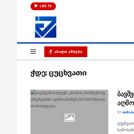
LIVE TV
ᲐᲮᲐᲚᲘ ᲐᲛᲑᲔᲑᲘ
ჭდე:
ცუცხვათი
ბავშ
აღმო
BY
ᲗᲘᲜᲐᲗ
ცუცხვათ
სამოსა