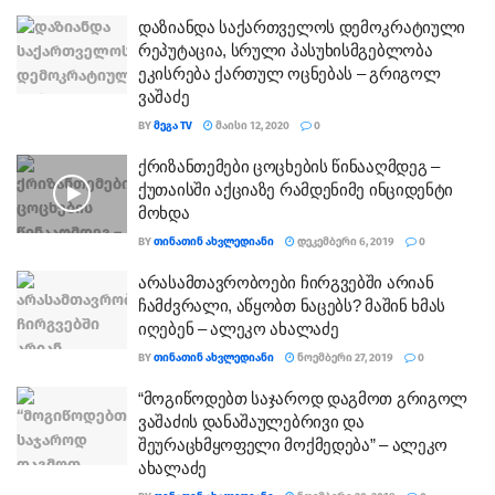
დაზიანდა საქართველოს დემოკრატიული
რეპუტაცია, სრული პასუხისმგებლობა
ეკისრება ქართულ ოცნებას – გრიგოლ
ვაშაძე
BY
ᲛᲔᲒᲐ TV
ᲛᲐᲘᲡᲘ 12, 2020
0
ქრიზანთემები ცოცხების წინააღმდეგ –
ქუთაისში აქციაზე რამდენიმე ინციდენტი
მოხდა
BY
ᲗᲘᲜᲐᲗᲘᲜ ᲐᲮᲕᲚᲔᲓᲘᲐᲜᲘ
ᲓᲔᲙᲔᲛᲑᲔᲠᲘ 6, 2019
0
არასამთავრობოები ჩირგვებში არიან
ჩამძვრალი, აწყობთ ნაცებს? მაშინ ხმას
იღებენ – ალეკო ახალაძე
BY
ᲗᲘᲜᲐᲗᲘᲜ ᲐᲮᲕᲚᲔᲓᲘᲐᲜᲘ
ᲜᲝᲔᲛᲑᲔᲠᲘ 27, 2019
0
“მოგიწოდებთ საჯაროდ დაგმოთ გრიგოლ
ვაშაძის დანაშაულებრივი და
შეურაცხმყოფელი მოქმედება” – ალეკო
ახალაძე