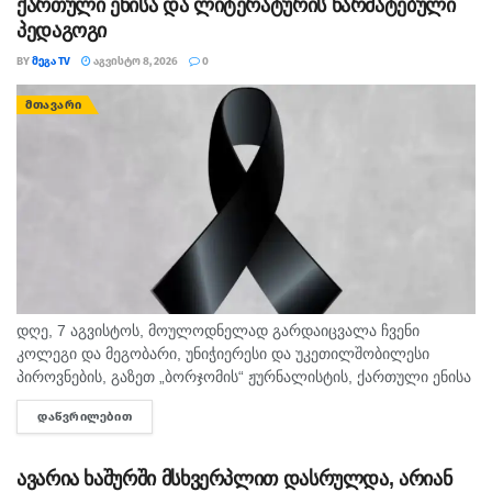
ქართული ენისა და ლიტერატურის წარმატებული
პედაგოგი
BY
ᲛᲔᲒᲐ TV
ᲐᲒᲕᲘᲡᲢᲝ 8, 2026
0
ᲛᲗᲐᲕᲐᲠᲘ
დღე, 7 აგვისტოს, მოულოდნელად გარდაიცვალა ჩვენი
კოლეგი და მეგობარი, უნიჭიერესი და უკეთილშობილესი
პიროვნების, გაზეთ „ბორჯომის“ ჟურნალისტის, ქართული ენისა
და ლიტერატურის პედაგოგი მონიკა ჭანტურია. "მეგა ტვ"
ᲓᲐᲬᲕᲠᲘᲚᲔᲑᲘᲗ
DETAILS
უდიდეს მწუხარებას გამოვხატავს მონიკა ჭანტურიას
ნაადრევად...
ავარია ხაშურში მსხვერპლით დასრულდა, არიან