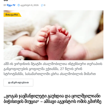
BY
ᲛᲔᲒᲐ TV
ᲐᲒᲕᲘᲡᲢᲝ 8, 2026
0
ᲛᲗᲐᲕᲐᲠᲘ
აშშ-ის ვირჯინიის შტატში ახალშობილთა ინტენსიური თერაპიის
განყოფილების ყოფილმა ექთანმა, 27 წლის ერინ
სტროტმანმა, სასამართლოში ცხრა ახალშობილის მიმართ
ბავშვზე ძალადობის ბრალდებაზე დანაშაული არ უარყო. საქმე
ᲓᲐᲬᲕᲠᲘᲚᲔᲑᲘᲗ
DETAILS
ერთ-ერთ ყველაზე გახმაურებულ სამედიცინო სკანდალად
იქცა,...
„გოგას ჯავშანჟილეტი გაუხდია და ცოლშვილიანი
ბიჭისთვის მიუცია“ – ამბავი აგვისტოს ომის გმირზე