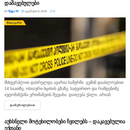
დაშავებულები
BY
ᲛᲔᲒᲐ TV
ᲐᲒᲕᲘᲡᲢᲝ 8, 2026
0
ᲛᲗᲐᲕᲐᲠᲘ
მსხვერპლით დასრულდა ავარია ხაშურში. გუშინ დაახლოებით
14 საათზე, ოსიაური-ხცისის გზაზე, სატვირთო და რამდენიმე
ავტომანქანა ერთმანეთს შეეჯახა. დაიღუპა ქალი, არიან
დაშავებულებიც. შსს-ს ინფორმაციით, გამოძიება 276-ე მუხლის
ᲓᲐᲬᲕᲠᲘᲚᲔᲑᲘᲗ
DETAILS
მე-6 ნაწილით მიმდინარეობს.
აუხსნელი მოტეხილობები ჩვილებს – დაკავებულია
ექთანი