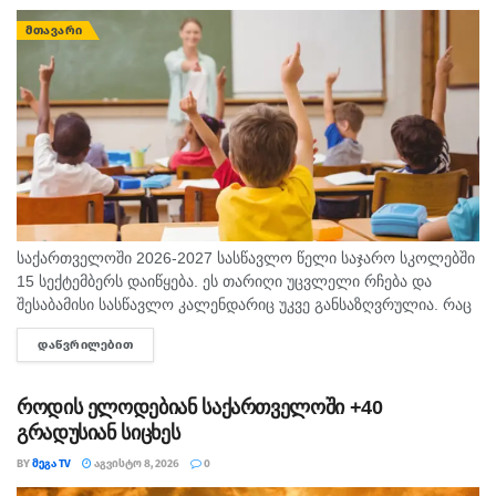
ᲛᲗᲐᲕᲐᲠᲘ
საქართველოში 2026-2027 სასწავლო წელი საჯარო სკოლებში
15 სექტემბერს დაიწყება. ეს თარიღი უცვლელი რჩება და
შესაბამისი სასწავლო კალენდარიც უკვე განსაზღვრულია. რაც
შეეხება საბავშვო ბაღებს, სასწავლო-სააღმზრდელო პროცესი
ᲓᲐᲬᲕᲠᲘᲚᲔᲑᲘᲗ
DETAILS
ასევე 15 სექტემბრიდან განახლდება. თბილისის...
როდის ელოდებიან საქართველოში +40
გრადუსიან სიცხეს
BY
ᲛᲔᲒᲐ TV
ᲐᲒᲕᲘᲡᲢᲝ 8, 2026
0