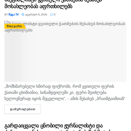
მოსახლეობას აფრთხილებს
BY
ᲛᲔᲒᲐ TV
ᲐᲒᲕᲘᲡᲢᲝ 8, 2026
0
ᲛᲗᲐᲕᲐᲠᲘ
„მომხმარებელი ხშირად ფიქრობს, რომ ყვითელი ფერის
ქათამი ცხიმიანია, სინამდვილეში კი, ფერი შეიძლება
ხელოვნურად იყოს შეცვლილი“, - ამის შესახებ „პრაიმტაიმთან“
სურსათის უვნებლობის სპეციალისტი, ირაკლი არაბული
ᲓᲐᲬᲕᲠᲘᲚᲔᲑᲘᲗ
DETAILS
საუბრობს. „ბაზარი ითხოვს, რომ ქათამი იყოს...
გარდაიცვალა ცნობილი ჟურნალისტი და