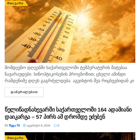
ᲛᲗᲐᲕᲐᲠᲘ
მომდევნო დღეებში საქართველოში ტემპერატურის მატებაა
ნავარაუდები. სინოპტიკოსების პროგნოზით, ცხელი ამინდი
რამდენიმე დღეს გაგრძელდება. აგვისტოს შუა რიცხვებიდან კი
ტემპერატურა 40 გრადუსს მიაღწევს. "ტემპერატურამ აგვისტოს
ᲓᲐᲬᲕᲠᲘᲚᲔᲑᲘᲗ
DETAILS
თვეში შესაძლოა 35-40 გრადუსს მიაღწიოს, ანუ ამ...
წელიწადნახევარში საქართველოში 164 ადამიანი
დაიკარგა – 57 პირს ამ დრომდე ეძებენ
BY
ᲛᲔᲒᲐ TV
ᲐᲒᲕᲘᲡᲢᲝ 8, 2026
0
ᲛᲗᲐᲕᲐᲠᲘ