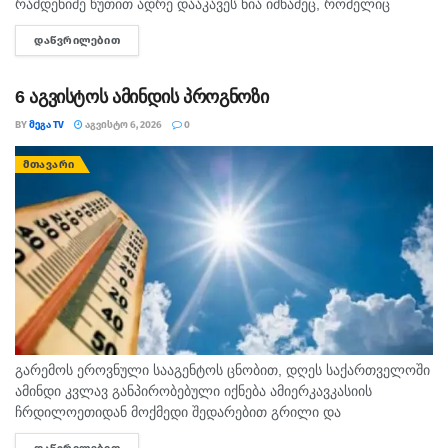
რამდენიმე წუთით ადრე დააკავეს ნია იმნაძეც, რომელიც
ავალიანის საქმეზე მთავარი მსჯავრდებულის, ალექსანდრე
ᲓᲐᲬᲕᲠᲘᲚᲔᲑᲘᲗ
DETAILS
გაბაშვილის შეყვარებულია. პირველების...
6 აგვისტოს ამინდის პროგნოზი
BY
ᲛᲔᲒᲐ TV
ᲐᲒᲕᲘᲡᲢᲝ 6, 2026
0
ᲛᲗᲐᲕᲐᲠᲘ
გარემოს ეროვნული სააგენტოს ცნობით, დღეს საქართველოში
ამინდი კვლავ განპირობებული იქნება ამიერკავკასიის
ჩრდილოეთიდან მოქმედი შედარებით გრილი და
სამხრეთიდან გავრცელებული ცხელი ჰაერის მასების