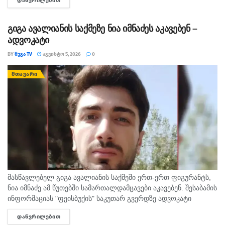
ᲓᲐᲬᲕᲠᲘᲚᲔᲑᲘᲗ
DETAILS
ურთიერთქმედებით. საქართველოში მოსალოდნელია:
დროგამოშვებით ღრუბლიანობის მომატება. საქართველოში
ზოგან ხანმოკლე...
გიგა ავალიანის საქმეზე ნია იმნაძეს აკავებენ –
ადვოკატი
BY
ᲛᲔᲒᲐ TV
ᲐᲒᲕᲘᲡᲢᲝ 5, 2026
0
ᲛᲗᲐᲕᲐᲠᲘ
მასწავლებელ გიგა ავალიანის საქმეში ერთ-ერთ ფიგურანტს,
ნია იმნაძე ამ წუთებში სამართალდამცავები აკავებენ. შესაბამის
ინფორმაციას "ფეისბუქის" საკუთარ გვერდზე ადვოკატი
გიორგი ლეკვიშვილი ავრცელებს.
ᲓᲐᲬᲕᲠᲘᲚᲔᲑᲘᲗ
DETAILS