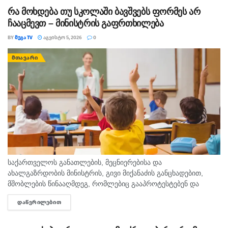
რა მოხდება თუ სკოლაში ბავშვებს ფორმეს არ
ჩააცმევთ – მინისტრის გაფრთხილება
BY
ᲛᲔᲒᲐ TV
ᲐᲒᲕᲘᲡᲢᲝ 5, 2026
0
ᲛᲗᲐᲕᲐᲠᲘ
საქართველოს განათლების, მეცნიერებისა და
ახალგაზრდობის მინისტრის, გივი მიქანაძის განცხადებით,
მშობლების წინააღმდეგ, რომლებიც გააპროტესტებენ და
ბავშვებს სასკოლო ფორმას მაინც არ ჩააცმევენ, იქნება
ᲓᲐᲬᲕᲠᲘᲚᲔᲑᲘᲗ
DETAILS
განსაზღვრული, როგორც აღმზრდელობითი, ისე კონკრეტული
მექანიზმები. გივი მიქანაძე მშობლებს ახსენებს, რომ ბავშვის...