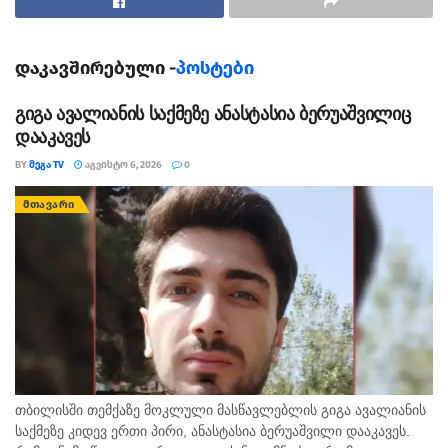
წყალტუბოში სასწრაფო სამედიცინო დახმარების
ცენტრში სამი ბრიგადა იმუშავებს. სამუშაოების
ღირებულება 262 452 ლარია.
დაკავშირებული -
პოსტები
ორგანიზაცია ემსახურება წყალტუბოს
გიგა ავალიანის საქმეზე ანასტასია ბერუაშვილიც
მუნიციპალიტეტის მოსახლეობას, რომლის
დააკავეს
რაოდენობაც 56 883 ადამიანს შეადგენს
BY
ᲛᲔᲒᲐ TV
ᲐᲒᲕᲘᲡᲢᲝ 6, 2026
0
თეგები:
wyaltubo
სასწრაფო
ᲛᲗᲐᲕᲐᲠᲘ
სასწრაფო სამედიცინო დახმარება
წყალტუბო
წყალტუბოს მერი
თბილისში თემქაზე მოკლული მასწავლებლის გიგა ავალიანის
საქმეზე კიდევ ერთი პირი, ანასტასია ბერუაშვილი დააკავეს.