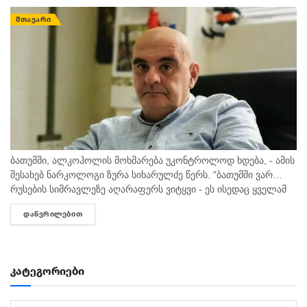
ᲛᲗᲐᲕᲐᲠᲘ
ბათუმში, ალკოჰოლის მოხმარება უკონტროლოდ ხდება, - ამის
შესახებ ნარკოლოგი ზურა სიხარულძე წერს. "ბათუმში ვარ…
რუსების სიმრავლეზე აღარაფერს ვიტყვი - ეს ისედაც ყველამ
იცის. მინდა სხვა, უფრო მნიშვნელოვანი საკითხი
ᲓᲐᲬᲕᲠᲘᲚᲔᲑᲘᲗ
DETAILS
გამოვყო.პირველი, რაც თვალში...
კატეგორიები