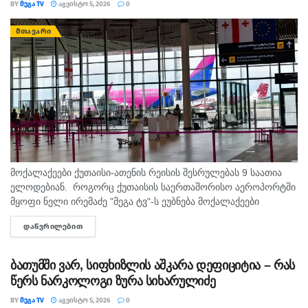
BY
ᲛᲔᲒᲐ TV
ᲐᲒᲕᲘᲡᲢᲝ 5, 2026
0
ᲛᲗᲐᲕᲐᲠᲘ
მოქალაქეები ქუთაისი-ათენის რეისის შესრულებას 9 საათია
ელოდებიან. როგორც ქუთაისის საერთაშორისო აეროპორტში
მყოფი ნელი ირემაძე "მეგა ტვ"-ს ეუბნება მოქალაქეები
შუაღამის შემდეგ ელოდებიან რეისს, თუმცა მათი ფრენა უკვე
ᲓᲐᲬᲕᲠᲘᲚᲔᲑᲘᲗ
DETAILS
ორჯერ გადაიდო. მისივე თქმით...
ბათუმში ვარ, სიფხიზლის აშკარა დეფიციტია – რას
წერს ნარკოლოგი ზურა სიხარულიძე
BY
ᲛᲔᲒᲐ TV
ᲐᲒᲕᲘᲡᲢᲝ 5, 2026
0