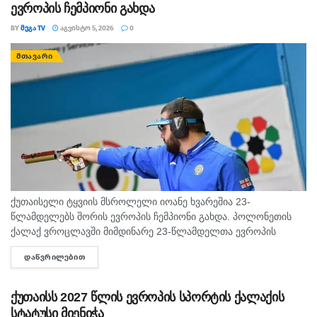
ევროპის ჩემპიონი გახდა
BY
ᲛᲔᲒᲐ TV
ᲐᲒᲕᲘᲡᲢᲝ 5, 2026
0
ᲛᲗᲐᲕᲐᲠᲘ
ქუთაისელი ტყვიის მსროლელი იოანე ხვარეშია 23-
წლამდელებს შორის ევროპის ჩემპიონი გახდა. პოლონეთის
ქალაქ ვროცლავში მიმდინარე 23-წლამდელთა ევროპის
ჩემპიონატზე ქუთაისელმა ტყვიის მსროლელმა იოანე
ᲓᲐᲬᲕᲠᲘᲚᲔᲑᲘᲗ
DETAILS
ხვარეშიამ ბრწყინვალედ იასპარეზა და ოქროს მედალი
მოიპოვა. ქართველმა სპორტსმენმა...
ქუთაისს 2027 წლის ევროპის სპორტის ქალაქის
სტატუსი მიენიჭა