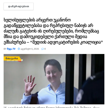
გაიტაცა. ბავშვის ცხედარი ადგილობრივმა იპოვა და
ᲓᲐᲬᲕᲠᲘᲚᲔᲑᲘᲗ
DETAILS
მდინარიდან ამოასვენა. დედის სამძებრო-სამაშველო
სამუშაოები ამ დრომდე მიმდინარეობს....
ხელისუფლების არცერთ უკანონო
გადაწყვეტილებასა და რეპრესიულ ნაბიჯს არ
ძალუძს გატეხოს ის ღირებულებები, რომლებსაც
მზია და დამოუკიდებელი ქართული მედია
ემსახურება – “მედიის ადვოკატირების კოალიცია”
BY
ᲛᲔᲒᲐ TV
ᲐᲒᲕᲘᲡᲢᲝ 6, 2026
0
ᲛᲗᲐᲕᲐᲠᲘ
"6 აგვისტოს ზუსტად ერთი წელი სრულდება მას შემდეგ, რაც