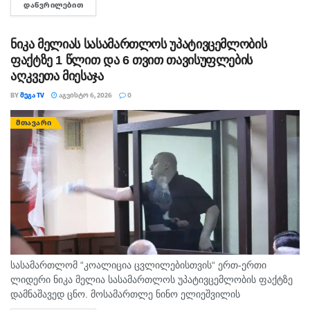
ᲓᲐᲬᲕᲠᲘᲚᲔᲑᲘᲗ
DETAILS
ექსპლუატაციის წესის დარღვევას გულისხმობს.
ნიკა მელიას სასამართლოს უპატივცემლობის
ფაქტზე 1 წლით და 6 თვით თავისუფლების
აღკვეთა მიესაჯა
BY
ᲛᲔᲒᲐ TV
ᲐᲒᲕᲘᲡᲢᲝ 6, 2026
0
ᲛᲗᲐᲕᲐᲠᲘ
სასამართლომ “კოალიცია ცვლილებისთვის“ ერთ-ერთი
ლიდერი ნიკა მელია სასამართლოს უპატივცემლობის ფაქტზე
დამნაშავედ ცნო. მოსამართლე ნინო ელიეშვილის
გადაწყვეტილებით, ნიკა მელიას 1 წლით და 6 თვით