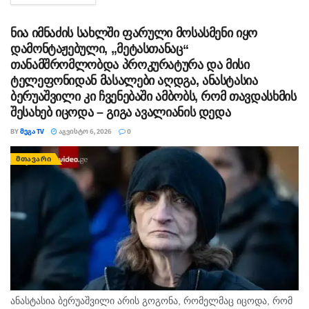
ეხებოდეს, -...
ნია იმნაძის სახლში ფარული მოსასმენი იყო
დამონტაჟებული, „მეტასთანაც“
თანამშრომლობდა პროკურატურა და მისი
ტელეფონიდან მასალები აღდგა, ანასტასია
ბერუაშვილი კი ჩვენებაში ამბობს, რომ თავდასხმის
შესახებ იცოდა – გიგა ავალიანის დედა
BY
ᲛᲔᲒᲐ TV
ᲐᲒᲕᲘᲡᲢᲝ 6, 2026
0
ᲛᲗᲐᲕᲐᲠᲘ
ანასტასია ბერუაშვილი არის გოგონა, რომელმაც იცოდა, რომ