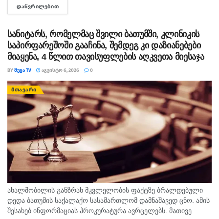
ᲓᲐᲬᲕᲠᲘᲚᲔᲑᲘᲗ
DETAILS
თავისუფლების აღკვეთა მიესაჯა, თუმცა აღნიშნულმა
სასჯელმა ნიკა მელიასთვის გამოტანილი წინა განაჩენი...
სანიტარს, რომელმაც შვილი ბათუმში, კლინიკის
საპირფარეშოში გააჩინა, შემდეგ კი დაზიანებები
მიაყენა, 4 წლით თავისუფლების აღკვეთა მიესაჯა
BY
ᲛᲔᲒᲐ TV
ᲐᲒᲕᲘᲡᲢᲝ 6, 2026
0
ᲛᲗᲐᲕᲐᲠᲘ
ახალშობილის განზრახ მკვლელობის ფაქტზე ბრალდებული
დედა ბათუმის საქალაქო სასამართლომ დამნაშავედ ცნო. ამის
შესახებ ინფორმაციას პროკურატურა ავრცელებს. მათივე