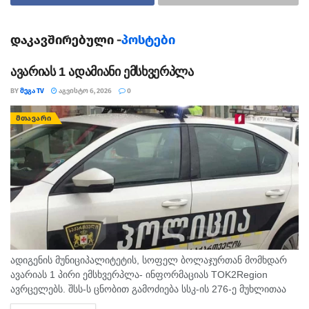
დაკავშირებული -
პოსტები
ავარიას 1 ადამიანი ემსხვერპლა
BY
ᲛᲔᲒᲐ TV
ᲐᲒᲕᲘᲡᲢᲝ 6, 2026
0
ᲛᲗᲐᲕᲐᲠᲘ
ადიგენის მუნიციპალიტეტის, სოფელ ბოლაჯურთან მომხდარ
ავარიას 1 პირი ემსხვერპლა- ინფორმაციას TOK2Region
ავრცელებს. შსს-ს ცნობით გამოძიება სსკ-ის 276-ე მუხლითაა
დაწყებული, რაც ტრანსპორტის მოძრაობის უსაფრთხოების ან