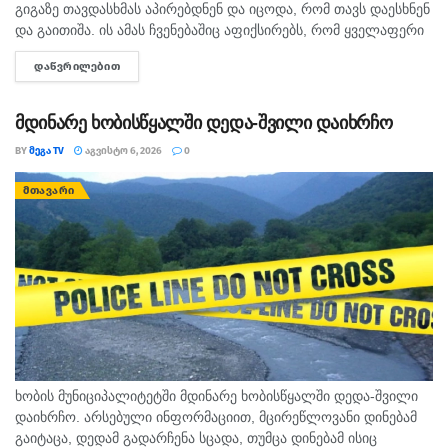
გიგაზე თავდასხმას აპირებდნენ და იცოდა, რომ თავს დაესხნენ
და გაითიშა. ის ამას ჩვენებაშიც აფიქსირებს, რომ ყველაფერი
იცოდა, - ამის შესახებ მოკლული მასწავლებლის, გიგა
ᲓᲐᲬᲕᲠᲘᲚᲔᲑᲘᲗ
DETAILS
ავალიანის...
მდინარე ხობისწყალში დედა-შვილი დაიხრჩო
BY
ᲛᲔᲒᲐ TV
ᲐᲒᲕᲘᲡᲢᲝ 6, 2026
0
ᲛᲗᲐᲕᲐᲠᲘ
ხობის მუნიციპალიტეტში მდინარე ხობისწყალში დედა-შვილი
დაიხრჩო. არსებული ინფორმაციით, მცირეწლოვანი დინებამ
გაიტაცა, დედამ გადარჩენა სცადა, თუმცა დინებამ ისიც