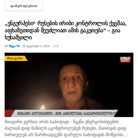
ინფორმაციით, საქმე ეხება, 22 თებერვალს, ბათუმის ერთ-
ᲓᲐᲬᲕᲠᲘᲚᲔᲑᲘᲗ
DETAILS
ერთი კლინიკაში მომხდარ ფაქტს, რა დროსაც კლინიკის ერთ-
ერთმა...
„ენგურჰესი“ რუსების ირიბი კონტროლის ქვეშაა,
აფხაზეთიდან შეუძლიათ ამის გაკეთება” – გია
ხუხაშვილი
BY
ᲛᲔᲒᲐ TV
ᲐᲒᲕᲘᲡᲢᲝ 6, 2026
0
ᲛᲗᲐᲕᲐᲠᲘ
მთავარი ვერსია არის საბოტაჟი - ჩვენი ენერგოსისტემის
ძალიან დიდ ნაწილს აკონტროლებენ რუსები, მათთვის დიდ
სირთულეს არ წარმოადგენს ფარული საბოტაჟის მოწყობა , -