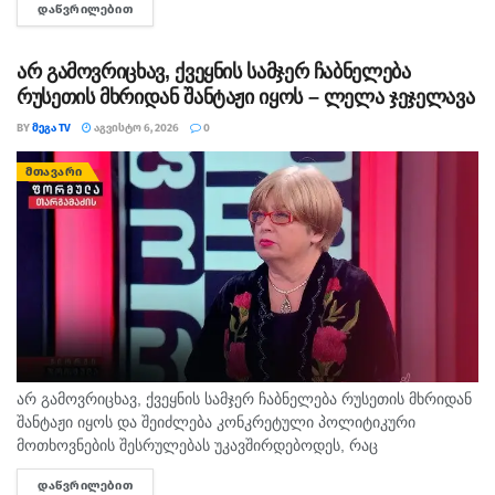
ᲓᲐᲬᲕᲠᲘᲚᲔᲑᲘᲗ
DETAILS
ამო­ას­ვე­ნა. დე­დის სამ­ძებ­რო-სა­მაშ­ვე­ლო სა­მუ­შა­ო­ე­ბი ამ დრომ­
დე...
არ გამოვრიცხავ, ქვეყნის სამჯერ ჩაბნელება
რუსეთის მხრიდან შანტაჟი იყოს – ლელა ჯეჯელავა
BY
ᲛᲔᲒᲐ TV
ᲐᲒᲕᲘᲡᲢᲝ 6, 2026
0
ᲛᲗᲐᲕᲐᲠᲘ
არ გამოვრიცხავ, ქვეყნის სამჯერ ჩაბნელება რუსეთის მხრიდან
შანტაჟი იყოს და შეიძლება კონკრეტული პოლიტიკური
მოთხოვნების შესრულებას უკავშირდებოდეს, რაც
ხელისუფლებისთვის ძნელად ასახსნელია საზოგადოებისთვის.
ᲓᲐᲬᲕᲠᲘᲚᲔᲑᲘᲗ
DETAILS
ვფიქრობ, ეს მოთხოვნები უფრო ოკუპირებულ რეგიონებს უნდა