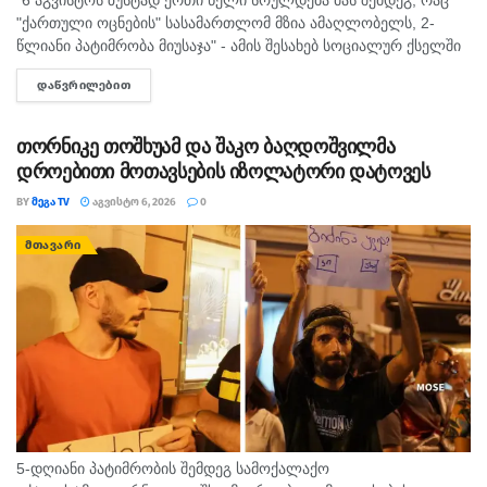
"ქართული ოცნების" სასამართლომ მზია ამაღლობელს, 2-
წლიანი პატიმრობა მიუსაჯა" - ამის შესახებ სოციალურ ქსელში
"მედიის ადვოკატირების კოალიცია" წერს და დაკავებულ
ᲓᲐᲬᲕᲠᲘᲚᲔᲑᲘᲗ
DETAILS
ჟურნალისტს სოლიდარობას უცხადებს. ორგანიზაცია...
თორნიკე თოშხუამ და შაკო ბაღდოშვილმა
დროებითი მოთავსების იზოლატორი დატოვეს
BY
ᲛᲔᲒᲐ TV
ᲐᲒᲕᲘᲡᲢᲝ 6, 2026
0
ᲛᲗᲐᲕᲐᲠᲘ
5-დღიანი პატიმრობის შემდეგ სამოქალაქო