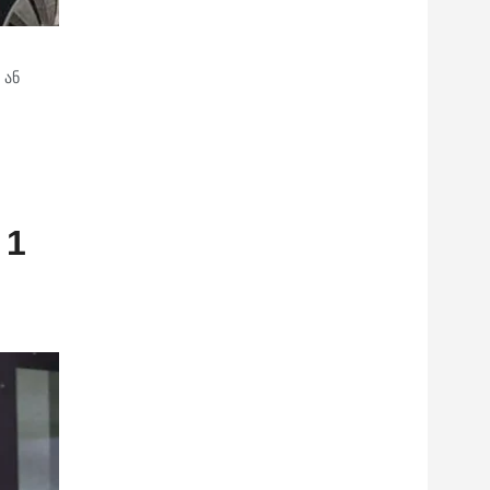
 ან
 1