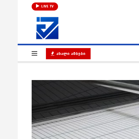
LIVE TV
ᲐᲮᲐᲚᲘ ᲐᲛᲑᲔᲑᲘ