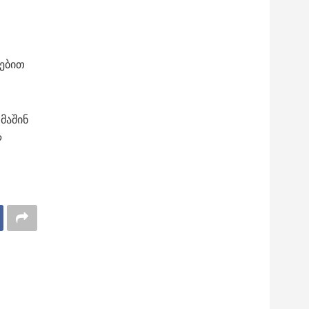
რებით
მაშინ
ლ