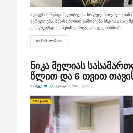
ადიგენის მუნიციპალიტეტის, სოფელ ბოლაჯურთან მ
ავრცელებს. შსს-ს ცნობით გამოძიება სსკ-ის 276-ე
ექსპლუატაციის წესის დარღვევას გულისხმობს.
ᲓᲐᲬᲕᲠᲘᲚᲔᲑᲘᲗ
DETAILS
ნიკა მელიას სასამარ
წლით და 6 თვით თავი
BY
ᲛᲔᲒᲐ TV
ᲐᲒᲕᲘᲡᲢᲝ 6, 2026
0
ᲛᲗᲐᲕᲐᲠᲘ