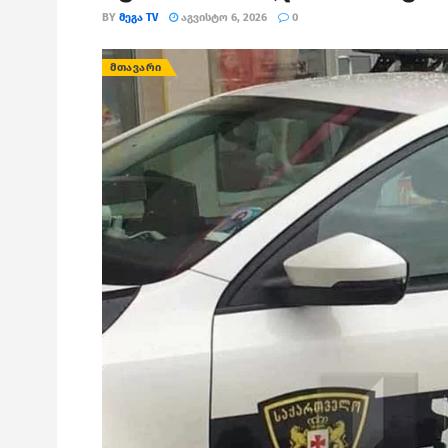
BY
ᲛᲔᲒᲐ TV
ᲐᲒᲕᲘᲡᲢᲝ 6, 2026
0
ᲛᲗᲐᲕᲐᲠᲘ