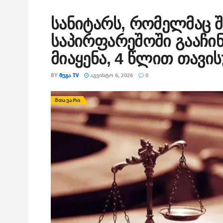
სანიტარს, რომელმაც შ
საპირფარეშოში გააჩინა
მიაყენა, 4 წლით თავი
BY
ᲛᲔᲒᲐ TV
ᲐᲒᲕᲘᲡᲢᲝ 6, 2026
0
ᲛᲗᲐᲕᲐᲠᲘ