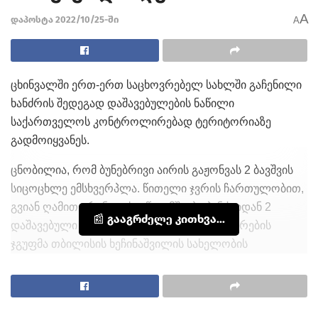
A
დაპოსტა 2022/10/25-ში
A
ცხინვალში ერთ-ერთ საცხოვრებელ სახლში გაჩენილი
ხანძრის შედეგად
დაშავებულების
ნაწილი
საქართველოს კონტროლირებად ტერიტორიაზე
გადმოიყვანეს.
ცნობილია, რომ ბუნებრივი აირის გაჟონვას 2 ბავშვის
სიცოცხლე ემსხვერპლა. წითელი ჯვრის ჩართულობით,
გვიან ღამით ერგნეთის ე.წ. გამშვები პუნქტიდან 2
📰 გააგრძელე კითხვა...
დაშავებული სასწრაფო-სამედიცინო დახმარების
ჯგუფმა თბილისის ხეჩინაშვილის სახელობის
კლინიკაში გადაიყვანა.
, ცხინვალიდან თბილისში 2 ქალი ჩამოიყვანეს.
დაშავებულების
ჯანმრთელობის მდგომარეობასთან