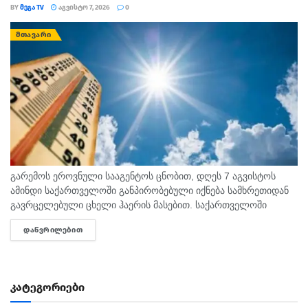
BY
ᲛᲔᲒᲐ TV
ᲐᲒᲕᲘᲡᲢᲝ 7, 2026
0
ᲛᲗᲐᲕᲐᲠᲘ
გარემოს ეროვნული სააგენტოს ცნობით, დღეს 7 აგვისტოს
ამინდი საქართველოში განპირობებული იქნება სამხრეთიდან
გავრცელებული ცხელი ჰაერის მასებით. საქართველოში
მოსალოდნელია: დროგამოშვებით ღრუბლიანობის მომატება.
ᲓᲐᲬᲕᲠᲘᲚᲔᲑᲘᲗ
DETAILS
უმეტესად უნალექოდ. იქროლებსაღმოსავლეთის
მიმართულების ზომიერი ქარი. სოხუმი: უნალექოდ. ჰაერის...
კატეგორიები