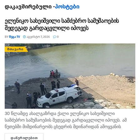
დაკავშირებით ექიმები ჯერ არ საუბრობენ.
დაკავშირებული -
პოსტები
ოკუპირებულ ცხინვალში კი ადგილობრივი მედია წერს,
ელენიკო სახეიშვილი სამძებრო სამუშაოების
რომ მათი დაზიანებები მძიმე და კრიტიკულია.
შედეგად გარდაცვლილი იპოვეს
თეგები:
ცხინვალი
BY
ᲛᲔᲒᲐ TV
ᲐᲒᲕᲘᲡᲢᲝ 7, 2026
0
ცხინვალში ხანძრის შედეგად 2 ბავშვი დაიღუპა
ᲛᲗᲐᲕᲐᲠᲘ
ხანძარი
30 წლამდე ახალგაზრდა ქალი ელენიკო სახეიშვილი
სამძებრო სამუშაოების შედეგად გარდაცვლილი იპოვეს. ამ
წუთებში მიმდინარეობს ცხედრის მდინარიდან ამოყვანის
ოპერაცია. ინფორმაციას ,,თაიმერი" ავრცელებს.
ᲓᲐᲬᲕᲠᲘᲚᲔᲑᲘᲗ
DETAILS