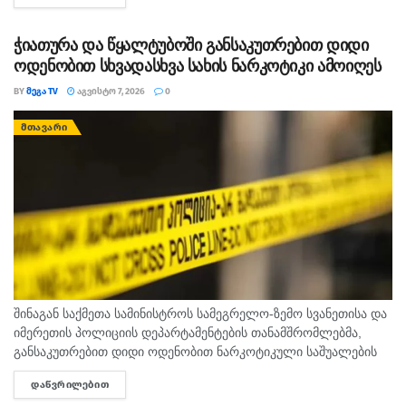
ჭიათურა და წყალტუბოში განსაკუთრებით დიდი
ოდენობით სხვადასხვა სახის ნარკოტიკი ამოიღეს
BY
ᲛᲔᲒᲐ TV
ᲐᲒᲕᲘᲡᲢᲝ 7, 2026
0
ᲛᲗᲐᲕᲐᲠᲘ
შინაგან საქმეთა სამინისტროს სამეგრელო-ზემო სვანეთისა და
იმერეთის პოლიციის დეპარტამენტების თანამშრომლებმა,
განსაკუთრებით დიდი ოდენობით ნარკოტიკული საშუალების
უკანონო შეძენა-შენახვისა და რეალიზაციის ხელშეწყობის,
ᲓᲐᲬᲕᲠᲘᲚᲔᲑᲘᲗ
DETAILS
ასევე ნარკოტიკული ნივთიერების შემცველი მცენარის