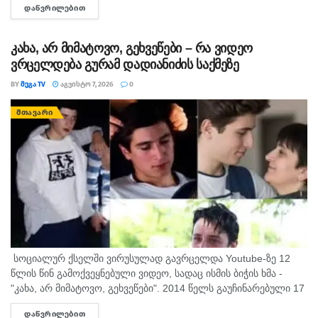
ᲓᲐᲬᲕᲠᲘᲚᲔᲑᲘᲗ
DETAILS
ინტერვიუს, სადაც ის აღნიშნავს, რომ რომ აფხაზეთში...
კახა, არ მიმატოვო, გეხვეწები – რა ვიდეო
ვრცელდება გურამ დადიანიძის საქმეზე
BY
ᲛᲔᲒᲐ TV
ᲐᲒᲕᲘᲡᲢᲝ 7, 2026
0
ᲛᲗᲐᲕᲐᲠᲘ
სოციალურ ქსელში ვირუსულად გავრცელდა Youtube-ზე 12
წლის წინ გამოქვეყნებული ვიდეო, სადაც ისმის ბიჭის ხმა -
"კახა, არ მიმატოვო, გეხვეწები". 2014 წელს გაუჩინარებული 17
წლის გურამ დადიანიძის დედა, სოფიო ბიბილაშვილი
ᲓᲐᲬᲕᲠᲘᲚᲔᲑᲘᲗ
DETAILS
აცხადებს,...