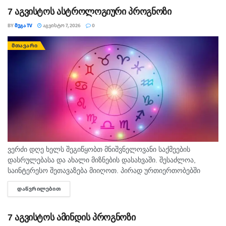
7 აგვისტოს ასტროლოგიური პროგნოზი
BY
ᲛᲔᲒᲐ TV
ᲐᲒᲕᲘᲡᲢᲝ 7, 2026
0
ᲛᲗᲐᲕᲐᲠᲘ
ვერძი დღე ხელს შეგიწყობთ მნიშვნელოვანი საქმეების
დასრულებასა და ახალი მიზნების დასახვაში. შესაძლოა,
საინტერესო შეთავაზება მიიღოთ. პირად ურთიერთობებში
გულწრფელი საუბარი ბევრ გაუგებრობას გააქრობს. კურო
ᲓᲐᲬᲕᲠᲘᲚᲔᲑᲘᲗ
DETAILS
ფინანსურ საკითხებში სიფრთხილე გამოიჩინეთ და ემოციური...
7 აგვისტოს ამინდის პროგნოზი