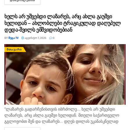
ᲓᲐᲬᲕᲠᲘᲚᲔᲑᲘᲗ
DETAILS
სახის ძალადობა, - ამ განცხადებით აშშ-ს საელჩო
საქართველოში 2008...
ხელს არ უშვებდი ლაზარეს, არც ახლა გაუშვი
ხელიდან – ახლობლები ტრაგიკულად დაღუპულ
დედა-შვილს ემშვიდობებიან
BY
ᲛᲔᲒᲐ TV
ᲐᲒᲕᲘᲡᲢᲝ 7, 2026
0
ᲛᲗᲐᲕᲐᲠᲘ
"ლაზარეს გადარჩენისთვის იბრძოლე... ხელს არ უშვებდი
ლაზარეს, არც ახლა გაუშვი ხელიდან. მთელი საქართველო
გგლოვობთ შენ და ლაზარეს... დღეს დილას უკანასკნელად
მომესალმე, თურმე. ისღა დაგვრჩა ნუგეშად, შენი თავი