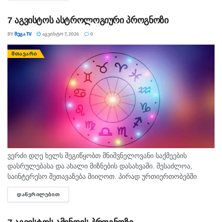
7 აგვისტოს ასტროლოგიური პროგნოზი
BY
ᲛᲔᲒᲐ TV
ᲐᲒᲕᲘᲡᲢᲝ 7, 2026
0
ᲛᲗᲐᲕᲐᲠᲘ
ვერძი დღე ხელს შეგიწყობთ მნიშვნელოვანი საქმეების
დასრულებასა და ახალი მიზნების დასახვაში. შესაძლოა,
საინტერესო შეთავაზება მიიღოთ. პირად ურთიერთობებში
გულწრფელი საუბარი ბევრ გაუგებრობას გააქრობს. კურო
ᲓᲐᲬᲕᲠᲘᲚᲔᲑᲘᲗ
DETAILS
ფინანსურ საკითხებში სიფრთხილე გამოიჩინეთ და ემოციური...