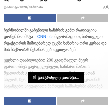
A
დაპოსტა 2020/04/07-ში
A
ჩერნობილში გაჩენილი ხანძრის გამო რადიაციის
დონემ მოიმატა –
CNN-ის
ინფორმაციით, ბირთვული
რეაქტორის მიმდებარედ ტყეში ხანძრის ორი კერაა და
მის ჩაქრობას მეხანძრეები ცდილობენ.
ცეცხლი დაახლოებით 200 კვადრატულ მეტრ
ფართობზეა გავრცელებული, ხანძარი შაბათს,
შუადღისას გაჩნდა სოფელ ვლადიმიროვკასთან
📰 გააგრძელე კითხვა...
ახლოს, ჩერნობილის აკრძალულ ზონაში. უკრაინის
საგანგებო სიტუაციათა მართვის სამსახურში ამბობენ,
რომ მეხანძრეები ამ დრომდე ცდილობენ ცეცლის
ლოკალიზებას.
„ფეისბუქზე“ უკრაინის ეკოლოგიური ინსპექტირების