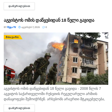
მომესალმე, თურმე. ისღა დაგვრჩა ნუგეშად, შენი თავი
ᲓᲐᲬᲕᲠᲘᲚᲔᲑᲘᲗ
DETAILS
გვაპოვნინო..." - 6...
აგვისტოს ომის დაწყებიდან 18 წელი გავიდა
BY
ᲛᲔᲒᲐ TV
ᲐᲒᲕᲘᲡᲢᲝ 7, 2026
0
ᲛᲗᲐᲕᲐᲠᲘ
აგვისტოს ომის დაწყებიდან 18 წელი გავიდა - 2008 წლის 7
აგვიტოს საქართველოში რუსეთის რეგულარული არმიის
დანაყოფები შემოიჭრნენ. არსებობს არაერთი მტკიცებულება,
რომლითაც დადასტურდა, რომ რუსეთის ჯარმა საქართველოს
ᲓᲐᲬᲕᲠᲘᲚᲔᲑᲘᲗ
DETAILS
სახელმწიფო საზღვარი სწორედ 7...