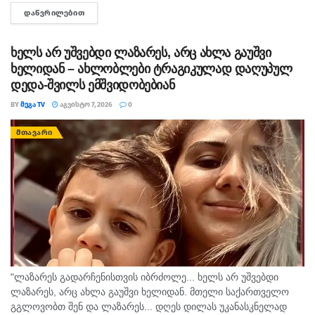
პირობებში მომხდარ მკვლელობებს, გატაცებებსა და სხვა
ᲓᲐᲬᲕᲠᲘᲚᲔᲑᲘᲗ
DETAILS
სახის ძალადობა, - ამ განცხადებით აშშ-ს საელჩო
საქართველოში 2008...
ხელს არ უშვებდი ლაზარეს, არც ახლა გაუშვი
ხელიდან – ახლობლები ტრაგიკულად დაღუპულ
დედა-შვილს ემშვიდობებიან
BY
ᲛᲔᲒᲐ TV
ᲐᲒᲕᲘᲡᲢᲝ 7, 2026
0
ᲛᲗᲐᲕᲐᲠᲘ
"ლაზარეს გადარჩენისთვის იბრძოლე... ხელს არ უშვებდი
ლაზარეს, არც ახლა გაუშვი ხელიდან. მთელი საქართველო
გგლოვობთ შენ და ლაზარეს... დღეს დილას უკანასკნელად