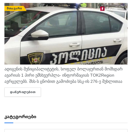
ᲛᲗᲐᲕᲐᲠᲘ
ადიგენის მუნიციპალიტეტის, სოფელ ბოლაჯურთან მომხდარ
ავარიას 1 პირი ემსხვერპლა- ინფორმაციას TOK2Region
ავრცელებს. შსს-ს ცნობით გამოძიება სსკ-ის 276-ე მუხლითაა
დაწყებული, რაც ტრანსპორტის მოძრაობის უსაფრთხოების ან
ᲓᲐᲬᲕᲠᲘᲚᲔᲑᲘᲗ
DETAILS
ექსპლუატაციის წესის დარღვევას გულისხმობს.
კატეგორიები