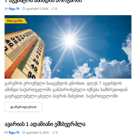
7 აგვისტოს ამინდის პროგნოზი
BY
ᲛᲔᲒᲐ TV
ᲐᲒᲕᲘᲡᲢᲝ 7, 2026
0
ᲛᲗᲐᲕᲐᲠᲘ
გარემოს ეროვნული სააგენტოს ცნობით, დღეს 7 აგვისტოს
ამინდი საქართველოში განპირობებული იქნება სამხრეთიდან
გავრცელებული ცხელი ჰაერის მასებით. საქართველოში
მოსალოდნელია: დროგამოშვებით ღრუბლიანობის მომატება.
ᲓᲐᲬᲕᲠᲘᲚᲔᲑᲘᲗ
DETAILS
უმეტესად უნალექოდ. იქროლებსაღმოსავლეთის
მიმართულების ზომიერი ქარი. სოხუმი: უნალექოდ. ჰაერის...
ავარიას 1 ადამიანი ემსხვერპლა
BY
ᲛᲔᲒᲐ TV
ᲐᲒᲕᲘᲡᲢᲝ 6, 2026
0