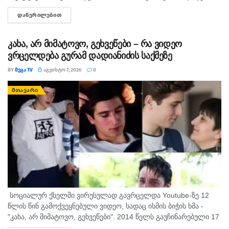
გიორგი ბარამიძის მიერ იაგო ხვიჩიასთვის მიცემულ
ᲓᲐᲬᲕᲠᲘᲚᲔᲑᲘᲗ
DETAILS
ინტერვიუს, სადაც ის აღნიშნავს, რომ რომ აფხაზეთში...
კახა, არ მიმატოვო, გეხვეწები – რა ვიდეო
ვრცელდება გურამ დადიანიძის საქმეზე
BY
ᲛᲔᲒᲐ TV
ᲐᲒᲕᲘᲡᲢᲝ 7, 2026
0
ᲛᲗᲐᲕᲐᲠᲘ
სოციალურ ქსელში ვირუსულად გავრცელდა Youtube-ზე 12
წლის წინ გამოქვეყნებული ვიდეო, სადაც ისმის ბიჭის ხმა -
"კახა, არ მიმატოვო, გეხვეწები". 2014 წელს გაუჩინარებული 17
წლის გურამ დადიანიძის დედა, სოფიო ბიბილაშვილი