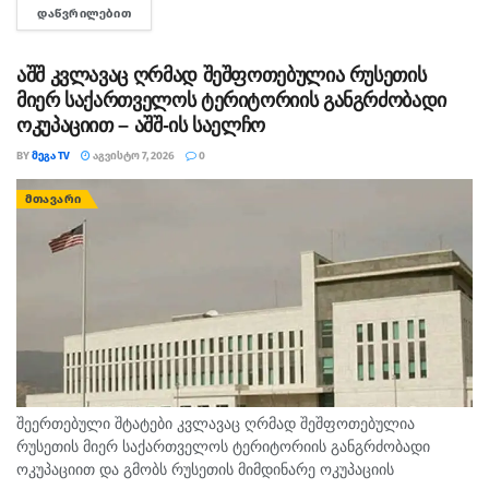
ᲓᲐᲬᲕᲠᲘᲚᲔᲑᲘᲗ
DETAILS
აცხადებს,...
აშშ კვლავაც ღრმად შეშფოთებულია რუსეთის
მიერ საქართველოს ტერიტორიის განგრძობადი
ოკუპაციით – აშშ-ის საელჩო
BY
ᲛᲔᲒᲐ TV
ᲐᲒᲕᲘᲡᲢᲝ 7, 2026
0
ᲛᲗᲐᲕᲐᲠᲘ
შეერთებული შტატები კვლავაც ღრმად შეშფოთებულია
რუსეთის მიერ საქართველოს ტერიტორიის განგრძობადი
ოკუპაციით და გმობს რუსეთის მიმდინარე ოკუპაციის