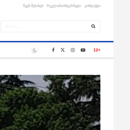
ჩვენ შესახებ
რეკლამა/ინტერნეტი
კონტაქტი
12+