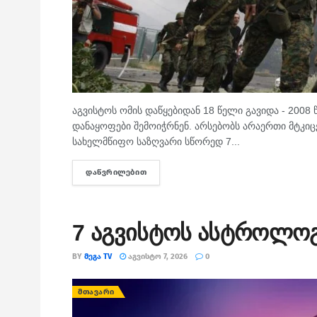
აგვისტოს ომის დაწყებიდან 18 წელი გავიდა - 200
დანაყოფები შემოიჭრნენ. არსებობს არაერთი მტკ
სახელმწიფო საზღვარი სწორედ 7...
ᲓᲐᲬᲕᲠᲘᲚᲔᲑᲘᲗ
DETAILS
7 აგვისტოს ასტროლო
BY
ᲛᲔᲒᲐ TV
ᲐᲒᲕᲘᲡᲢᲝ 7, 2026
0
ᲛᲗᲐᲕᲐᲠᲘ