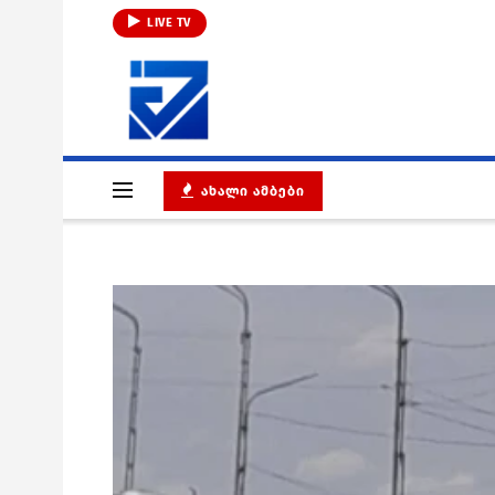
LIVE TV
ᲐᲮᲐᲚᲘ ᲐᲛᲑᲔᲑᲘ