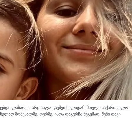
შვებდი ლაზარეს, არც ახლა გაუშვი ხელიდან. მთელი საქართველო
ნელად მომესალმე, თურმე. ისღა დაგვრჩა ნუგეშად, შენი თავი