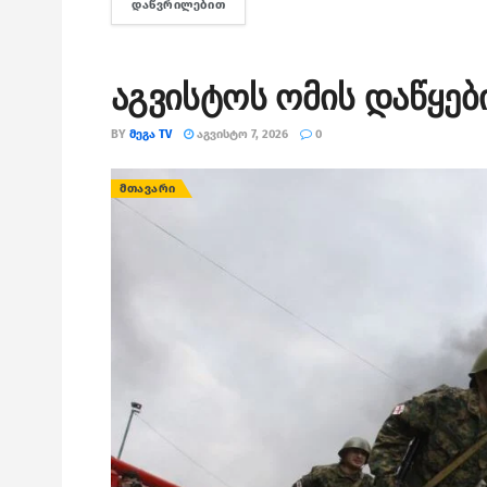
ᲓᲐᲬᲕᲠᲘᲚᲔᲑᲘᲗ
DETAILS
აგვისტოს ომის დაწყებ
BY
ᲛᲔᲒᲐ TV
ᲐᲒᲕᲘᲡᲢᲝ 7, 2026
0
ᲛᲗᲐᲕᲐᲠᲘ