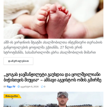
აშშ-ის ვირჯინიის შტატში ახალშობილთა ინტენსიური თერაპიის
განყოფილების ყოფილმა ექთანმა, 27 წლის ერინ
სტროტმანმა, სასამართლოში ცხრა ახალშობილის მიმართ
ბავშვზე ძალადობის ბრალდებაზე დანაშაული არ უარყო. საქმე
ᲓᲐᲬᲕᲠᲘᲚᲔᲑᲘᲗ
DETAILS
ერთ-ერთ ყველაზე გახმაურებულ სამედიცინო სკანდალად
იქცა,...
„გოგას ჯავშანჟილეტი გაუხდია და ცოლშვილიანი
ბიჭისთვის მიუცია“ – ამბავი აგვისტოს ომის გმირზე
BY
ᲛᲔᲒᲐ TV
ᲐᲒᲕᲘᲡᲢᲝ 8, 2026
0
ᲛᲗᲐᲕᲐᲠᲘ