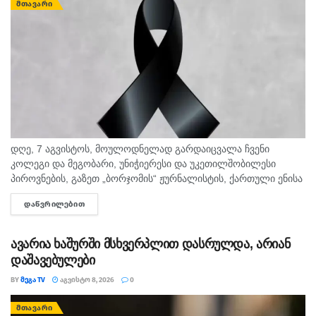
ᲛᲗᲐᲕᲐᲠᲘ
დღე, 7 აგვისტოს, მოულოდნელად გარდაიცვალა ჩვენი
კოლეგი და მეგობარი, უნიჭიერესი და უკეთილშობილესი
პიროვნების, გაზეთ „ბორჯომის“ ჟურნალისტის, ქართული ენისა
და ლიტერატურის პედაგოგი მონიკა ჭანტურია. "მეგა ტვ"
ᲓᲐᲬᲕᲠᲘᲚᲔᲑᲘᲗ
DETAILS
უდიდეს მწუხარებას გამოვხატავს მონიკა ჭანტურიას
ნაადრევად...
ავარია ხაშურში მსხვერპლით დასრულდა, არიან
დაშავებულები
BY
ᲛᲔᲒᲐ TV
ᲐᲒᲕᲘᲡᲢᲝ 8, 2026
0
ᲛᲗᲐᲕᲐᲠᲘ