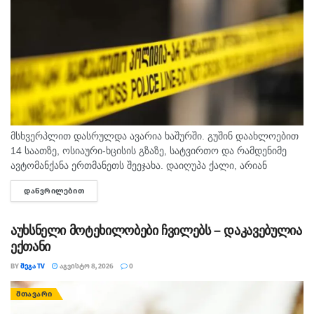
მსხვერპლით დასრულდა ავარია ხაშურში. გუშინ დაახლოებით
14 საათზე, ოსიაური-ხცისის გზაზე, სატვირთო და რამდენიმე
ავტომანქანა ერთმანეთს შეეჯახა. დაიღუპა ქალი, არიან
დაშავებულებიც. შსს-ს ინფორმაციით, გამოძიება 276-ე მუხლის
ᲓᲐᲬᲕᲠᲘᲚᲔᲑᲘᲗ
DETAILS
მე-6 ნაწილით მიმდინარეობს.
აუხსნელი მოტეხილობები ჩვილებს – დაკავებულია
ექთანი
BY
ᲛᲔᲒᲐ TV
ᲐᲒᲕᲘᲡᲢᲝ 8, 2026
0
ᲛᲗᲐᲕᲐᲠᲘ