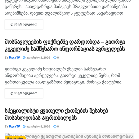
გაწერეს - ახალგაზრდა მამაკაცს მრავლობითი დაზიანებები
აღენიშნება. დავით დვალიშვილს ჯგუფურად სავარაუდოდ
ხუთამდე მოზარდი გუშინ გაუსწორდა. ჯერ-ჯერობით
ᲓᲐᲬᲕᲠᲘᲚᲔᲑᲘᲗ
DETAILS
თავდამსხმელების დაკავების შესახებ ინფორმაცია არ
გავრცელებულა. "პირველებმა" გაარკვია, რომ
სამეთვალყურეო...
მოსწავლეების ფიქრებზე დარდობდა – გიორგი
კეკელიძე სამწუხარო ინფორმაციას ავრცელებს
BY
ᲛᲔᲒᲐ TV
ᲐᲒᲕᲘᲡᲢᲝ 8, 2026
0
გიორგი კეკელიძე სოციალურ ქსელში სამწუხარო
ᲛᲗᲐᲕᲐᲠᲘ
ინფორმაციას ავრცელებს. გიორგი კეკელიძე წერს, რომ
გარდაიცვალა ახალგაზრდა პედაგოგი, მონიკა ჭანტურია,
რომელიც თავისი მოსწავლეების მიმართ განსაკუთრებული
ᲓᲐᲬᲕᲠᲘᲚᲔᲑᲘᲗ
DETAILS
სიყვარულით გამოირჩეოდა. „არასდროს მგონებია, რომ აქ,
მიწაზე ყოფნას რამე...
სპეციალისტი ყვითელი ქათმების შესახებ
მოსახლეობას აფრთხილებს
BY
ᲛᲔᲒᲐ TV
ᲐᲒᲕᲘᲡᲢᲝ 8, 2026
0
ᲛᲗᲐᲕᲐᲠᲘ