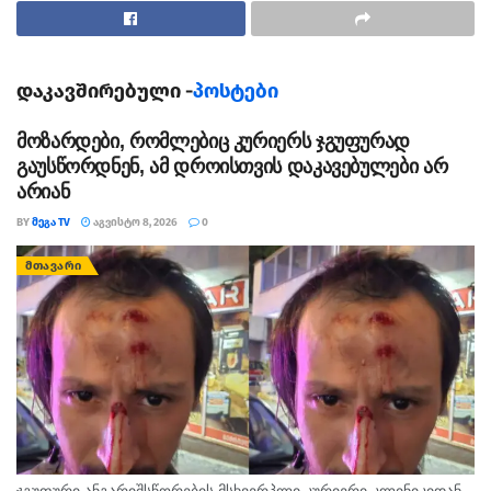
აღებული ხმების შესაბამისი დეპუტატების რაოდენობის
შეყვანას შეძლებს პარლამენტში.
დაკავშირებული -
პოსტები
თეგები:
არჩევნე
პროპორციული სისტემა
საარჩევნო სისტემა
მოზარდები, რომლებიც კურიერს ჯგუფურად
გაუსწორდნენ, ამ დროისთვის დაკავებულები არ
არიან
BY
ᲛᲔᲒᲐ TV
ᲐᲒᲕᲘᲡᲢᲝ 8, 2026
0
ᲛᲗᲐᲕᲐᲠᲘ
ჯგუფური ანგარიშსწორების მსხვერპლი კურიერი კლინიკიდან