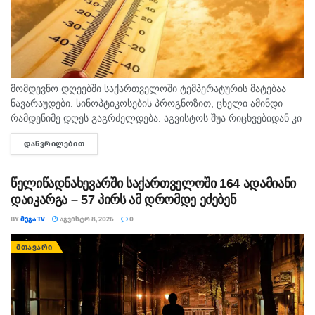
მომდევნო დღეებში საქართველოში ტემპერატურის მატებაა
ნავარაუდები. სინოპტიკოსების პროგნოზით, ცხელი ამინდი
რამდენიმე დღეს გაგრძელდება. აგვისტოს შუა რიცხვებიდან კი
ტემპერატურა 40 გრადუსს მიაღწევს. "ტემპერატურამ აგვისტოს
ᲓᲐᲬᲕᲠᲘᲚᲔᲑᲘᲗ
DETAILS
თვეში შესაძლოა 35-40 გრადუსს მიაღწიოს, ანუ ამ...
წელიწადნახევარში საქართველოში 164 ადამიანი
დაიკარგა – 57 პირს ამ დრომდე ეძებენ
BY
ᲛᲔᲒᲐ TV
ᲐᲒᲕᲘᲡᲢᲝ 8, 2026
0
ᲛᲗᲐᲕᲐᲠᲘ