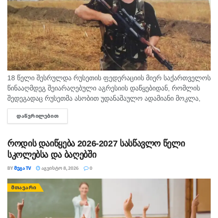
18 წელი შესრულდა რუსეთის ფედერაციის მიერ საქართველოს
წინააღმდეგ შეიარაღებული აგრესიის დაწყებიდან, რომლის
შედეგადაც რუსეთმა ასობით უდანაშაულო ადამიანი მოკლა,
დაიპყრო აფხაზეთი და ცხინვალის რეგიონი. ამ სტატიაში
ᲓᲐᲬᲕᲠᲘᲚᲔᲑᲘᲗ
DETAILS
აგვისტოს გმირი გოგიტა მაკრახიძის შესახებ...
როდის დაიწყება 2026-2027 სასწავლო წელი
სკოლებსა და ბაღებში
BY
ᲛᲔᲒᲐ TV
ᲐᲒᲕᲘᲡᲢᲝ 8, 2026
0
ᲛᲗᲐᲕᲐᲠᲘ