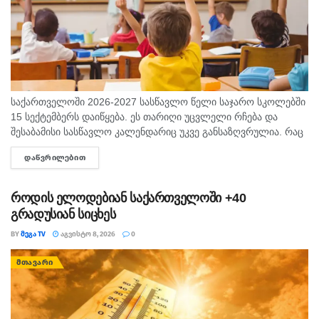
საქართველოში 2026-2027 სასწავლო წელი საჯარო სკოლებში
15 სექტემბერს დაიწყება. ეს თარიღი უცვლელი რჩება და
შესაბამისი სასწავლო კალენდარიც უკვე განსაზღვრულია. რაც
შეეხება საბავშვო ბაღებს, სასწავლო-სააღმზრდელო პროცესი
ᲓᲐᲬᲕᲠᲘᲚᲔᲑᲘᲗ
DETAILS
ასევე 15 სექტემბრიდან განახლდება. თბილისის...
როდის ელოდებიან საქართველოში +40
გრადუსიან სიცხეს
BY
ᲛᲔᲒᲐ TV
ᲐᲒᲕᲘᲡᲢᲝ 8, 2026
0
ᲛᲗᲐᲕᲐᲠᲘ