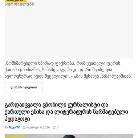
„მომხმარებელი ხშირად ფიქრობს, რომ ყვითელი ფერის
ქათამი ცხიმიანია, სინამდვილეში კი, ფერი შეიძლება
ხელოვნურად იყოს შეცვლილი“, - ამის შესახებ „პრაიმტაიმთან“
სურსათის უვნებლობის სპეციალისტი, ირაკლი არაბული
ᲓᲐᲬᲕᲠᲘᲚᲔᲑᲘᲗ
DETAILS
საუბრობს. „ბაზარი ითხოვს, რომ ქათამი იყოს...
გარდაიცვალა ცნობილი ჟურნალისტი და
ქართული ენისა და ლიტერატურის წარმატებული
პედაგოგი
BY
ᲛᲔᲒᲐ TV
ᲐᲒᲕᲘᲡᲢᲝ 8, 2026
0