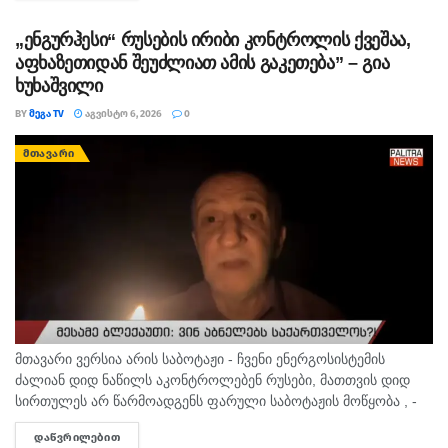
ერთმა...
„ენგურჰესი“ რუსების ირიბი კონტროლის ქვეშაა,
აფხაზეთიდან შეუძლიათ ამის გაკეთება” – გია
ხუხაშვილი
BY
ᲛᲔᲒᲐ TV
ᲐᲒᲕᲘᲡᲢᲝ 6, 2026
0
ᲛᲗᲐᲕᲐᲠᲘ
მთავარი ვერსია არის საბოტაჟი - ჩვენი ენერგოსისტემის
ძალიან დიდ ნაწილს აკონტროლებენ რუსები, მათთვის დიდ
სირთულეს არ წარმოადგენს ფარული საბოტაჟის მოწყობა , -
ამის შესახებ ანალიტიკოსმა გია ხუხაშვილმა „პალიტრანიუსის“
ᲓᲐᲬᲕᲠᲘᲚᲔᲑᲘᲗ
DETAILS
გადაცემაში „360...