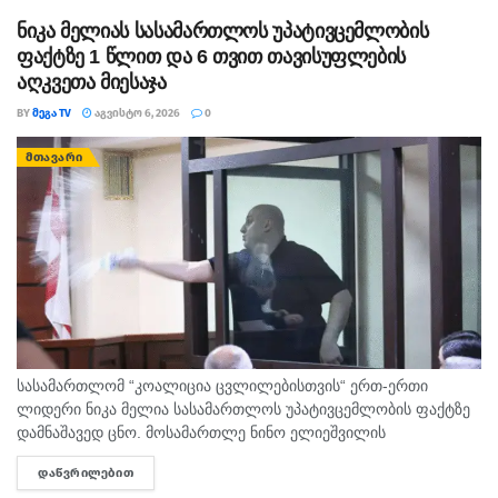
ნიკა მელიას სასამართლოს უპატივცემლობის
ფაქტზე 1 წლით და 6 თვით თავისუფლების
აღკვეთა მიესაჯა
BY
ᲛᲔᲒᲐ TV
ᲐᲒᲕᲘᲡᲢᲝ 6, 2026
0
ᲛᲗᲐᲕᲐᲠᲘ
სასამართლომ “კოალიცია ცვლილებისთვის“ ერთ-ერთი
ლიდერი ნიკა მელია სასამართლოს უპატივცემლობის ფაქტზე
დამნაშავედ ცნო. მოსამართლე ნინო ელიეშვილის
გადაწყვეტილებით, ნიკა მელიას 1 წლით და 6 თვით
ᲓᲐᲬᲕᲠᲘᲚᲔᲑᲘᲗ
DETAILS
თავისუფლების აღკვეთა მიესაჯა, თუმცა აღნიშნულმა