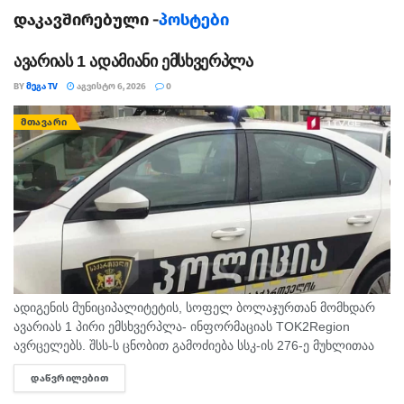
დაკავშირებული -
პოსტები
ავარიას 1 ადამიანი ემსხვერპლა
BY
ᲛᲔᲒᲐ TV
ᲐᲒᲕᲘᲡᲢᲝ 6, 2026
0
ᲛᲗᲐᲕᲐᲠᲘ
ადიგენის მუნიციპალიტეტის, სოფელ ბოლაჯურთან მომხდარ
ავარიას 1 პირი ემსხვერპლა- ინფორმაციას TOK2Region
ავრცელებს. შსს-ს ცნობით გამოძიება სსკ-ის 276-ე მუხლითაა
დაწყებული, რაც ტრანსპორტის მოძრაობის უსაფრთხოების ან
ᲓᲐᲬᲕᲠᲘᲚᲔᲑᲘᲗ
DETAILS
ექსპლუატაციის წესის დარღვევას გულისხმობს.