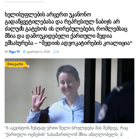
სამუშაოები ამ დრომდე მიმდინარეობს....
ხელისუფლების არცერთ უკანონო
გადაწყვეტილებასა და რეპრესიულ ნაბიჯს არ
ძალუძს გატეხოს ის ღირებულებები, რომლებსაც
მზია და დამოუკიდებელი ქართული მედია
ემსახურება – “მედიის ადვოკატირების კოალიცია”
BY
ᲛᲔᲒᲐ TV
ᲐᲒᲕᲘᲡᲢᲝ 6, 2026
0
ᲛᲗᲐᲕᲐᲠᲘ
"6 აგვისტოს ზუსტად ერთი წელი სრულდება მას შემდეგ, რაც
"ქართული ოცნების" სასამართლომ მზია ამაღლობელს, 2-