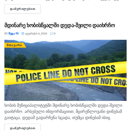
იცოდა, - ამის შესახებ მოკლული მასწავლებლის, გიგა
ᲓᲐᲬᲕᲠᲘᲚᲔᲑᲘᲗ
DETAILS
ავალიანის...
მდინარე ხობისწყალში დედა-შვილი დაიხრჩო
BY
ᲛᲔᲒᲐ TV
ᲐᲒᲕᲘᲡᲢᲝ 6, 2026
0
ᲛᲗᲐᲕᲐᲠᲘ
ხობის მუნიციპალიტეტში მდინარე ხობისწყალში დედა-შვილი
დაიხრჩო. არსებული ინფორმაციით, მცირეწლოვანი დინებამ
გაიტაცა, დედამ გადარჩენა სცადა, თუმცა დინებამ ისიც
გაიტაცა. ბავშვის ცხედარი ადგილობრივმა იპოვა და
ᲓᲐᲬᲕᲠᲘᲚᲔᲑᲘᲗ
DETAILS
მდინარიდან ამოასვენა. დედის სამძებრო-სამაშველო