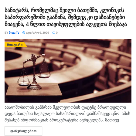
სასჯელმა ნიკა მელიასთვის გამოტანილი წინა განაჩენი...
სანიტარს, რომელმაც შვილი ბათუმში, კლინიკის
საპირფარეშოში გააჩინა, შემდეგ კი დაზიანებები
მიაყენა, 4 წლით თავისუფლების აღკვეთა მიესაჯა
BY
ᲛᲔᲒᲐ TV
ᲐᲒᲕᲘᲡᲢᲝ 6, 2026
0
ᲛᲗᲐᲕᲐᲠᲘ
ახალშობილის განზრახ მკვლელობის ფაქტზე ბრალდებული
დედა ბათუმის საქალაქო სასამართლომ დამნაშავედ ცნო. ამის
შესახებ ინფორმაციას პროკურატურა ავრცელებს. მათივე
ინფორმაციით, საქმე ეხება, 22 თებერვალს, ბათუმის ერთ-
ᲓᲐᲬᲕᲠᲘᲚᲔᲑᲘᲗ
DETAILS
ერთი კლინიკაში მომხდარ ფაქტს, რა დროსაც კლინიკის ერთ-