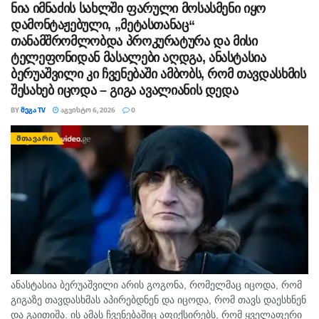
ნია იმნაძის სახლში ფარული მოსასმენი იყო
დამონტაჟებული, „მეტასთანაც“
თანამშრომლობდა პროკურატურა და მისი
ტელეფონიდან მასალები აღდგა, ანასტასია
ბერუაშვილი კი ჩვენებაში ამბობს, რომ თავდასხმის
შესახებ იცოდა – გიგა ავალიანის დედა
BY
ᲛᲔᲒᲐ TV
ᲐᲒᲕᲘᲡᲢᲝ 6, 2026
0
ᲛᲗᲐᲕᲐᲠᲘ
ანასტასია ბერუაშვილი არის გოგონა, რომელმაც იცოდა, რომ
გიგაზე თავდასხმას აპირებდნენ და იცოდა, რომ თავს დაესხნენ
და გაითიშა. ის ამას ჩვენებაშიც აფიქსირებს, რომ ყველაფერი