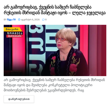
არ გამოვრიცხავ, ქვეყნის სამჯერ ჩაბნელება
რუსეთის მხრიდან შანტაჟი იყოს – ლელა ჯეჯელავა
BY
ᲛᲔᲒᲐ TV
ᲐᲒᲕᲘᲡᲢᲝ 6, 2026
0
ᲛᲗᲐᲕᲐᲠᲘ
არ გამოვრიცხავ, ქვეყნის სამჯერ ჩაბნელება რუსეთის მხრიდან
შანტაჟი იყოს და შეიძლება კონკრეტული პოლიტიკური
მოთხოვნების შესრულებას უკავშირდებოდეს, რაც
ხელისუფლებისთვის ძნელად ასახსნელია საზოგადოებისთვის.
ᲓᲐᲬᲕᲠᲘᲚᲔᲑᲘᲗ
DETAILS
ვფიქრობ, ეს მოთხოვნები უფრო ოკუპირებულ რეგიონებს უნდა
ეხებოდეს, -...