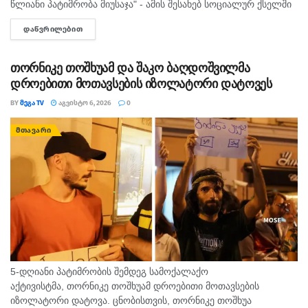
წლიანი პატიმრობა მიუსაჯა" - ამის შესახებ სოციალურ ქსელში
"მედიის ადვოკატირების კოალიცია" წერს და დაკავებულ
ᲓᲐᲬᲕᲠᲘᲚᲔᲑᲘᲗ
DETAILS
ჟურნალისტს სოლიდარობას უცხადებს. ორგანიზაცია...
თორნიკე თოშხუამ და შაკო ბაღდოშვილმა
დროებითი მოთავსების იზოლატორი დატოვეს
BY
ᲛᲔᲒᲐ TV
ᲐᲒᲕᲘᲡᲢᲝ 6, 2026
0
ᲛᲗᲐᲕᲐᲠᲘ
5-დღიანი პატიმრობის შემდეგ სამოქალაქო
აქტივისტმა, თორნიკე თოშხუამ დროებითი მოთავსების
იზოლატორი დატოვა. ცნობისთვის, თორნიკე თოშხუა