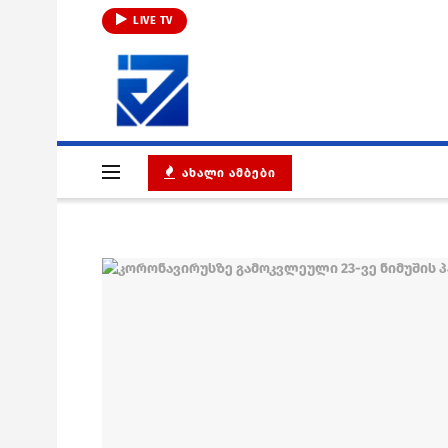
LIVE TV
ᲐᲮᲐᲚᲘ ᲐᲛᲑᲔᲑᲘ