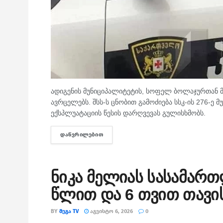
ადიგენის მუნიციპალიტეტის, სოფელ ბოლაჯურთან მ
ავრცელებს. შსს-ს ცნობით გამოძიება სსკ-ის 276-ე
ექსპლუატაციის წესის დარღვევას გულისხმობს.
ᲓᲐᲬᲕᲠᲘᲚᲔᲑᲘᲗ
DETAILS
ნიკა მელიას სასამარ
წლით და 6 თვით თავი
BY
ᲛᲔᲒᲐ TV
ᲐᲒᲕᲘᲡᲢᲝ 6, 2026
0