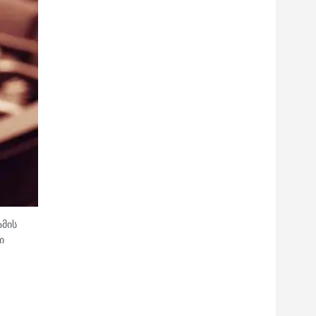
ამის
ი