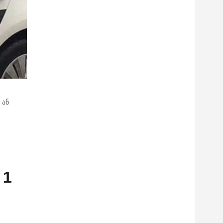
 ან
 1