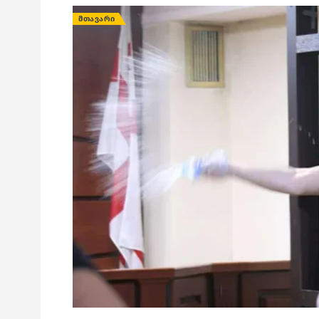
ᲛᲗᲐᲕᲐᲠᲘ