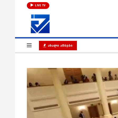
LIVE TV
ᲐᲮᲐᲚᲘ ᲐᲛᲑᲔᲑᲘ