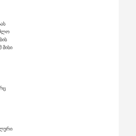
სას
აძლო
ბის
 მისი
ორც
ალური