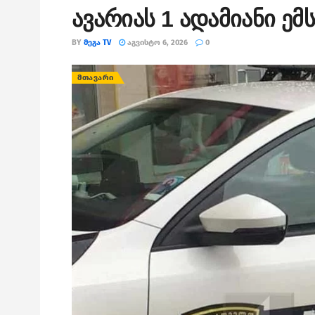
ავარიას 1 ადამიანი ე
BY
ᲛᲔᲒᲐ TV
ᲐᲒᲕᲘᲡᲢᲝ 6, 2026
0
ᲛᲗᲐᲕᲐᲠᲘ