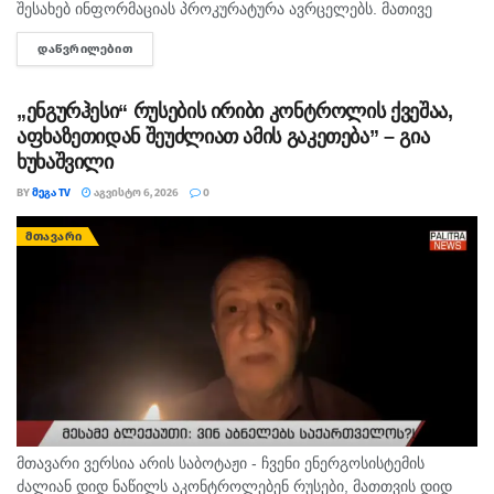
შესახებ ინფორმაციას პროკურატურა ავრცელებს. მათივე
ინფორმაციით, საქმე ეხება, 22 თებერვალს, ბათუმის ერთ-
ᲓᲐᲬᲕᲠᲘᲚᲔᲑᲘᲗ
DETAILS
ერთი კლინიკაში მომხდარ ფაქტს, რა დროსაც კლინიკის ერთ-
ერთმა...
„ენგურჰესი“ რუსების ირიბი კონტროლის ქვეშაა,
აფხაზეთიდან შეუძლიათ ამის გაკეთება” – გია
ხუხაშვილი
BY
ᲛᲔᲒᲐ TV
ᲐᲒᲕᲘᲡᲢᲝ 6, 2026
0
ᲛᲗᲐᲕᲐᲠᲘ
მთავარი ვერსია არის საბოტაჟი - ჩვენი ენერგოსისტემის
ძალიან დიდ ნაწილს აკონტროლებენ რუსები, მათთვის დიდ