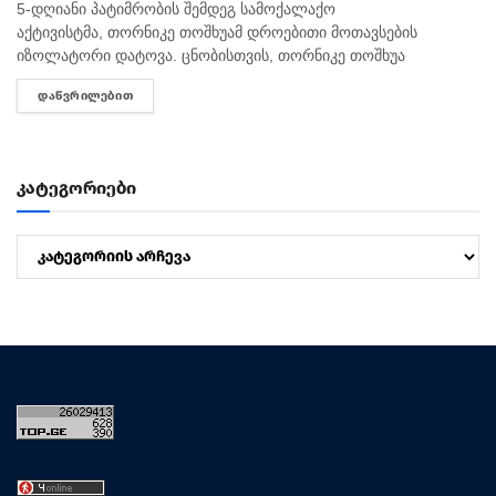
5-დღიანი პატიმრობის შემდეგ სამოქალაქო
აქტივისტმა, თორნიკე თოშხუამ დროებითი მოთავსების
იზოლატორი დატოვა. ცნობისთვის, თორნიკე თოშხუა
პოლიციამ 31 ივლისს, თბილისის საკრებულოსთან
ᲓᲐᲬᲕᲠᲘᲚᲔᲑᲘᲗ
DETAILS
დააკავა. მას ხელში ეკავა ბანერი "ბიძინა ყ - არაა/არის?".
შეგახსენებთ, რომ თოშხუა ბიძინას და სამი...
კატეგორიები
კატეგორიები