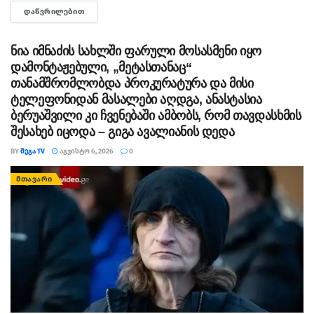
ხელისუფლებისთვის ძნელად ასახსნელია საზოგადოებისთვის.
ᲓᲐᲬᲕᲠᲘᲚᲔᲑᲘᲗ
DETAILS
ვფიქრობ, ეს მოთხოვნები უფრო ოკუპირებულ რეგიონებს უნდა
ეხებოდეს, -...
ნია იმნაძის სახლში ფარული მოსასმენი იყო
დამონტაჟებული, „მეტასთანაც“
თანამშრომლობდა პროკურატურა და მისი
ტელეფონიდან მასალები აღდგა, ანასტასია
ბერუაშვილი კი ჩვენებაში ამბობს, რომ თავდასხმის
შესახებ იცოდა – გიგა ავალიანის დედა
BY
ᲛᲔᲒᲐ TV
ᲐᲒᲕᲘᲡᲢᲝ 6, 2026
0
ᲛᲗᲐᲕᲐᲠᲘ