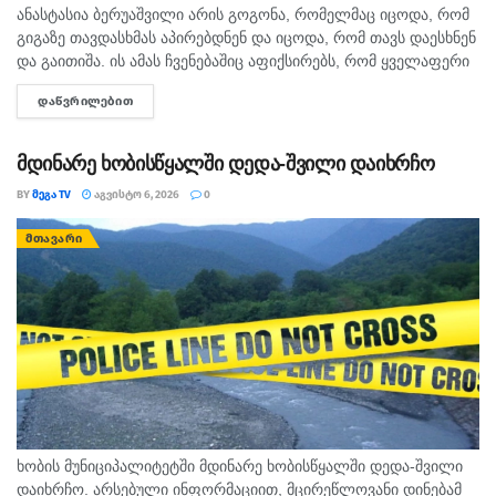
ანასტასია ბერუაშვილი არის გოგონა, რომელმაც იცოდა, რომ
გიგაზე თავდასხმას აპირებდნენ და იცოდა, რომ თავს დაესხნენ
და გაითიშა. ის ამას ჩვენებაშიც აფიქსირებს, რომ ყველაფერი
იცოდა, - ამის შესახებ მოკლული მასწავლებლის, გიგა
ᲓᲐᲬᲕᲠᲘᲚᲔᲑᲘᲗ
DETAILS
ავალიანის...
მდინარე ხობისწყალში დედა-შვილი დაიხრჩო
BY
ᲛᲔᲒᲐ TV
ᲐᲒᲕᲘᲡᲢᲝ 6, 2026
0
ᲛᲗᲐᲕᲐᲠᲘ
ხობის მუნიციპალიტეტში მდინარე ხობისწყალში დედა-შვილი
დაიხრჩო. არსებული ინფორმაციით, მცირეწლოვანი დინებამ