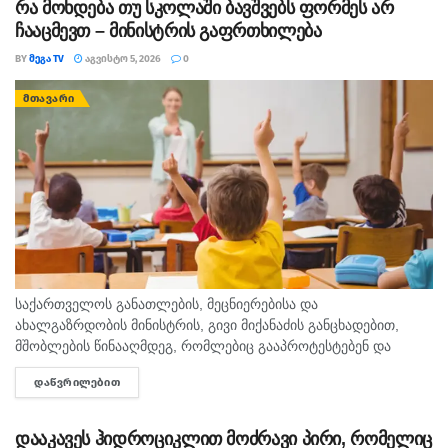
რა მოხდება თუ სკოლაში ბავშვებს ფორმეს არ
ჩააცმევთ – მინისტრის გაფრთხილება
BY
ᲛᲔᲒᲐ TV
ᲐᲒᲕᲘᲡᲢᲝ 5, 2026
0
ᲛᲗᲐᲕᲐᲠᲘ
საქართველოს განათლების, მეცნიერებისა და
ახალგაზრდობის მინისტრის, გივი მიქანაძის განცხადებით,
მშობლების წინააღმდეგ, რომლებიც გააპროტესტებენ და
ბავშვებს სასკოლო ფორმას მაინც არ ჩააცმევენ, იქნება
ᲓᲐᲬᲕᲠᲘᲚᲔᲑᲘᲗ
DETAILS
განსაზღვრული, როგორც აღმზრდელობითი, ისე კონკრეტული
მექანიზმები. გივი მიქანაძე მშობლებს ახსენებს, რომ ბავშვის...
დააკავეს ჰიდროციკლით მოძრავი პირი, რომელიც