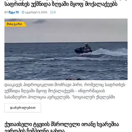
საფრთხეს უქმნიდა ზღვაში მყოფ მოქალაქეებს
BY
ᲛᲔᲒᲐ TV
ᲐᲒᲕᲘᲡᲢᲝ 5, 2026
0
ᲛᲗᲐᲕᲐᲠᲘ
დააკავეს ჰიდროციკლით მოძრავი პირი, რომელიც საფრთხეს
უქმნიდა ზღვაში მყოფ მოქალაქეებს - ინფორმაციას
სასაზღვრო პოლიცია ავრცელებს. "სოციალურ ქსელებში
სხვადასხვა გვერდის მეშვეობით გავრცელდა ვიდეომასალა,
ᲓᲐᲬᲕᲠᲘᲚᲔᲑᲘᲗ
DETAILS
რომელშიც ჩანს, რომ ურეკის სანაპიროზე, ჰიდროციკლით
მოძრავი პირი...
ქუთაისელი ტყვიის მსროლელი იოანე ხვარეშია
ევროპის ჩემპიონი გახდა