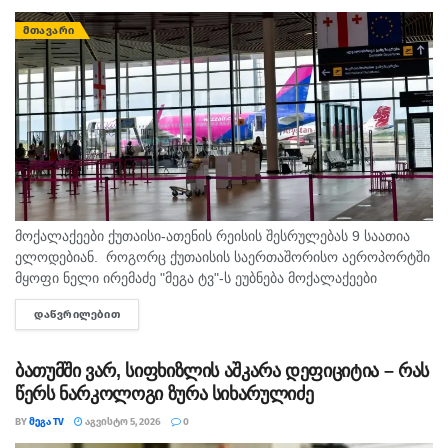
ᲛᲗᲐᲕᲐᲠᲘ
მოქალაქეები ქუთაისი-ათენის რეისის შესრულებას 9 საათია
ელოდებიან. როგორც ქუთაისის საერთაშორისო აეროპორტში
მყოფი ნელი ირემაძე "მეგა ტვ"-ს ეუბნება მოქალაქეები
შუაღამის შემდეგ ელოდებიან რეისს, თუმცა მათი ფრენა უკვე
ᲓᲐᲬᲕᲠᲘᲚᲔᲑᲘᲗ
DETAILS
ორჯერ გადაიდო. მისივე თქმით...
ბათუმში ვარ, სიფხიზლის აშკარა დეფიციტია – რას
წერს ნარკოლოგი ზურა სიხარულიძე
BY
ᲛᲔᲒᲐ TV
ᲐᲒᲕᲘᲡᲢᲝ 5, 2026
0