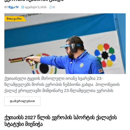
BY
ᲛᲔᲒᲐ TV
ᲐᲒᲕᲘᲡᲢᲝ 5, 2026
0
ᲛᲗᲐᲕᲐᲠᲘ
ქუთაისელი ტყვიის მსროლელი იოანე ხვარეშია 23-
წლამდელებს შორის ევროპის ჩემპიონი გახდა. პოლონეთის
ქალაქ ვროცლავში მიმდინარე 23-წლამდელთა ევროპის
ჩემპიონატზე ქუთაისელმა ტყვიის მსროლელმა იოანე
ᲓᲐᲬᲕᲠᲘᲚᲔᲑᲘᲗ
DETAILS
ხვარეშიამ ბრწყინვალედ იასპარეზა და ოქროს მედალი
მოიპოვა. ქართველმა სპორტსმენმა...
ქუთაისს 2027 წლის ევროპის სპორტის ქალაქის
სტატუსი მიენიჭა