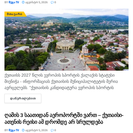
BY
ᲛᲔᲒᲐ TV
ᲐᲒᲕᲘᲡᲢᲝ 5, 2026
0
ᲛᲗᲐᲕᲐᲠᲘ
ქუთაისს 2027 წლის ევროპის სპორტის ქალაქის სტატუსი
მიენიჭა - ინფორმაციას ქუთაისის მუნიციპალიტეტის მერია
ავრცელებს. "ქუთაისის კანდიდატურა ევროპის სპორტის
დედაქალაქებისა და ქალაქების ფედერაციაში ( ACES )
ᲓᲐᲬᲕᲠᲘᲚᲔᲑᲘᲗ
DETAILS
„ევროპის სპორტის ქალაქი 2027“-ის სტატუსის...
ღამის 3 საათიდან აეროპორტში ვართ – ქუთაისი-
ათენის რეისი ამ დრომდე არ სრულდება
BY
ᲛᲔᲒᲐ TV
ᲐᲒᲕᲘᲡᲢᲝ 5, 2026
0