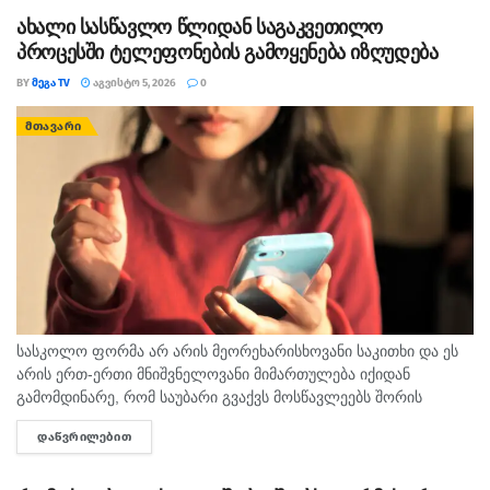
დაინტერესებულ პირს შეეძლო იმპორტიორი
ახალი სასწავლო წლიდან საგაკვეთილო
ქვეყნების ჩამონათვალის ნახვა.
პროცესში ტელეფონების გამოყენება იზღუდება
„ბიზნესპრესნიუსი“ იანვარ-თებერვლის იმპორტის
მონაცემებზე დაყრდნობით წერდა კიდეც, რომ იმ
BY
ᲛᲔᲒᲐ TV
ᲐᲒᲕᲘᲡᲢᲝ 5, 2026
0
პერიოდში გათხევადებული აირის თითქმის 100%
ᲛᲗᲐᲕᲐᲠᲘ
რუსეთიდან შემოვიდა, უმნიშვნელო მოცულობის,
დაახლოებით 300 დოლარის ღირებულების კი
არაბთა გაერთიანებული საამიროებიდან.
სასკოლო ფორმა არ არის მეორეხარისხოვანი საკითხი და ეს
არის ერთ-ერთი მნიშვნელოვანი მიმართულება იქიდან
გამომდინარე, რომ საუბარი გვაქვს მოსწავლეებს შორის
თანასწორობაზე, უსაფრთხო გარემოს უზრუნველყოფასა და
ᲓᲐᲬᲕᲠᲘᲚᲔᲑᲘᲗ
DETAILS
სწავლის ხარისხის ამაღლების ხელშეწყობაზე, ეს მსოფლიო
პრაქტიკითა...