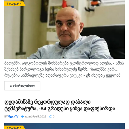
ᲛᲗᲐᲕᲐᲠᲘ
ბათუმში, ალკოჰოლის მოხმარება უკონტროლოდ ხდება, - ამის
შესახებ ნარკოლოგი ზურა სიხარულძე წერს. "ბათუმში ვარ…
რუსების სიმრავლეზე აღარაფერს ვიტყვი - ეს ისედაც ყველამ
იცის. მინდა სხვა, უფრო მნიშვნელოვანი საკითხი
ᲓᲐᲬᲕᲠᲘᲚᲔᲑᲘᲗ
DETAILS
გამოვყო.პირველი, რაც თვალში...
დედამიწაზე რეკორდულად დაბალი
ტემპერატურა, -84 გრადუსი ყინვა დაფიქსირდა
BY
ᲛᲔᲒᲐ TV
ᲐᲒᲕᲘᲡᲢᲝ 5, 2026
0
ᲛᲗᲐᲕᲐᲠᲘ