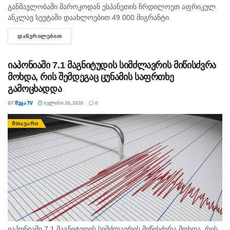
განმავლობაში მაროკოდან ესპანეთის ჩრდილოეთ აფრიკულ
ანკლავ სეუტაში დაახლოებით 49 000 მიგრანტი
გადავიდა. ინფორმაციას BBC ავრცელებს. ხუთშაბათს
ᲓᲐᲬᲕᲠᲘᲚᲔᲑᲘᲗ
DETAILS
გავრცელებულ ვიდეოებსა და ფოტოებში ჩანს, როგორ შედის
ქალაქში ათასობით...
იაპონიაში 7.1 მაგნიტუდის სიმძლავრის მიწისძვრა
მოხდა, რის შემდეგაც ცუნამის საფრთხე
გამოცხადდა
BY
ᲛᲔᲒᲐ TV
ᲘᲕᲚᲘᲡᲘ 28, 2026
0
ᲛᲗᲐᲕᲐᲠᲘ
იაპონიაში 7.1 მაგნიტუდის სიმძლავრის მიწისძვრა მოხდა, რის