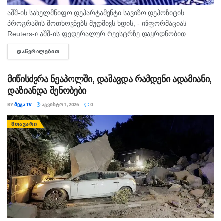
აშშ-ის სახელმწიფო დეპარტამენტი სავიზო დეპოზიტის
პროგრამის მოთხოვნებს მუდმივს ხდის, - ინფორმაციას
Reuters-ი აშშ-ის ფედერალურ რეესტრზე დაყრდნობით
ავრცელებს. აშშ-ის ფედერალური რეესტრის ცნობით,
ᲓᲐᲬᲕᲠᲘᲚᲔᲑᲘᲗ
DETAILS
მოთხოვნები ვრცელდება B1 და B2 ვიზებზე, რომლებიც
ბიზნესისა და...
მიწისძვრა ნეაპოლში, დაშავდა რამდენი ადამიანი,
დაზიანდა შენობები
BY
ᲛᲔᲒᲐ TV
ᲐᲒᲕᲘᲡᲢᲝ 1, 2026
0
ᲛᲗᲐᲕᲐᲠᲘ