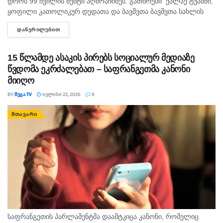
დროს 99 ჩვილის ნეშტი აღმოაჩინეს. გათხრები ქალაქ ტუამში,
ყოფილი კათოლიკურ დედათა და ბავშვთა ბავშვთა სახლის
ადგილას მიმდინარეობს. გათხრების დეპარტამენტმა შედეგები
ᲓᲐᲬᲕᲠᲘᲚᲔᲑᲘᲗ
DETAILS
გამოაცხადა. სპეციალისტებმა დამცავი კარვების ქვეშ...
15 წლამდე ასაკის პირებს სოციალურ მედიაზე
წვდომა ეკრძალებათ – საფრანგეთმა კანონი
მიიღო
BY
ᲛᲔᲒᲐ TV
ᲘᲕᲚᲘᲡᲘ 22, 2026
0
ᲛᲗᲐᲕᲐᲠᲘ
საფრანგეთის პარლამენტმა დაამტკიცა კანონი, რომელიც