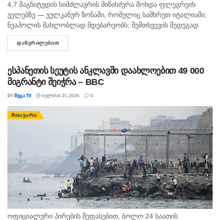
4,7 მაგნიტუდის სიმძლავრის მიწისძვრა მოხდა ფლეგრეის
ველებზე — ვულკანურ ზონაში, რომელიც სამხრეთ იტალიაში,
ნეაპოლის მახლობლად მდებარეობს; შემთხვევის შედეგად
დაშავდა ოთხი ადამიანი, დაზიანდა შენობები და ეკლესიები.
ᲓᲐᲬᲕᲠᲘᲚᲔᲑᲘᲗ
DETAILS
იტალიის გეოფიზიკისა და ვულკანოლოგიის ეროვნულმა...
ესპანეთის სეუტის ანკლავში დაახლოებით 49 000
მიგრანტი შეიჭრა – BBC
BY
ᲛᲔᲒᲐ TV
ᲘᲕᲚᲘᲡᲘ 31, 2026
0
ᲛᲗᲐᲕᲐᲠᲘ
ოფიციალური პირების შეფასებით, ბოლო 24 საათის