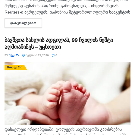
შემდეგაც ცუნამის საფრთხე გამოცხადდა, - ინფორმაციას
Reuters-ი ავრცელებს. იაპონიის მეტეოროლოგიური სააგენტოს
ცნობით, მიწისძვრა კუნძულ კიუ-შიუზე, კუმამოტოს
ᲓᲐᲬᲕᲠᲘᲚᲔᲑᲘᲗ
DETAILS
პრეფექტურაში მოხდა. ხელისუფლებამ 1 მეტრის სიმაღლის
ტალღის გამო...
ბავშვთა სახლის ადგილას, 99 ჩვილის ნეშტი
აღმოაჩინეს – უცხოეთი
BY
ᲛᲔᲒᲐ TV
ᲘᲕᲚᲘᲡᲘ 25, 2026
0
ᲛᲗᲐᲕᲐᲠᲘ
დასავლეთ ირლანდიაში, გოლვეის საგრაფოში გათხრების