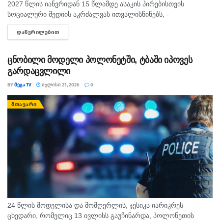
2027 წლის იანვრიდან 15 წლამდე ასაკის პირებისთვის
სოციალური მედიის აკრძალვას ითვალისწინებს, -
ინფორმაციას BBC-ი ავრცელებს. კანონის თანახმად,
ᲓᲐᲬᲕᲠᲘᲚᲔᲑᲘᲗ
DETAILS
საფრანგეთში ყველამ უნდა დაადასტუროს საკუთარი ასაკი
სოციალურ მედიაზე წვდომისთვის. კანონი...
ცნობილი მოდელი პოლონეტში, ტბაში იპოვეს
გარდაცვლილი
BY
ᲛᲔᲒᲐ TV
ᲘᲕᲚᲘᲡᲘ 21, 2026
0
ᲛᲗᲐᲕᲐᲠᲘ
24 წლის მოდელისა და მომღერლის, ჯესიკა იარიკრეს
ცხედარი, რომელიც 13 ივლისს გაუჩინარდა, პოლონეთის