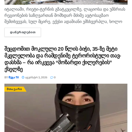
იტალიაში, რიეტი-ტერნის გზატკეცილზე, ლაციოსა და უმბრიას
რეგიონების საზღვართან მომხდარ მძიმე ავტოსაგზაო
შემთხვევას, სულ მცირე, ექვსი ადამიანი ემსხვერპლა, ხოლო
34 დაშავდა. იტალიური მედიის ინფორმაციით, ავტობუსი,
ᲓᲐᲬᲕᲠᲘᲚᲔᲑᲘᲗ
DETAILS
რომელსაც ტურისტები მარმორეს ჩანჩქერის მიმართულებით
გადაჰყავდა, საპირისპირო...
შეცდომით მოკლული 20 წლის ბიჭი, 35-ზე მეტი
მკვლე­ლო­ბა და რამ­დე­ნი­მე ტე­რო­რის­ტუ­ლი თავ­
დას­ხმა – რა ირკვევა “მოზარდი ქილერების”
ქსელზე
BY
ᲛᲔᲒᲐ TV
ᲐᲒᲕᲘᲡᲢᲝ 3, 2026
0
ᲛᲗᲐᲕᲐᲠᲘ