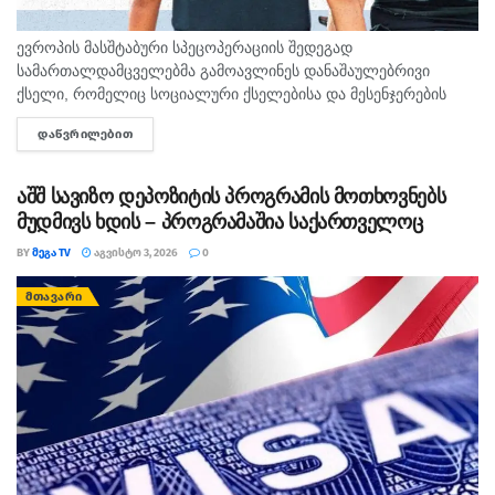
ევროპის მასშტაბური სპეცოპერაციის შედეგად
სამართალდამცველებმა გამოავლინეს დანაშაულებრივი
ქსელი, რომელიც სოციალური ქსელებისა და მესენჯერების
საშუალებით მოზარდებს შეკვეთილი მკვლელობებისთვის
ᲓᲐᲬᲕᲠᲘᲚᲔᲑᲘᲗ
DETAILS
იყენებდა. გამოძიების ინფორმაციით, დაჯგუფება
„ფოქსტროტი“ ახალგაზრდებს დიდ ანაზღაურებას
ჰპირდებოდა, თუმცა დავალების შესრულების შემდეგ
აშშ სავიზო დეპოზიტის პროგრამის მოთხოვნებს
უმეტესობა პოლიციას...
მუდმივს ხდის – პროგრამაშია საქართველოც
BY
ᲛᲔᲒᲐ TV
ᲐᲒᲕᲘᲡᲢᲝ 3, 2026
0
ᲛᲗᲐᲕᲐᲠᲘ