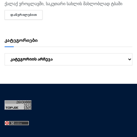
ქალაქ ვროცლავში, საკუთარი სახლის მახლობლად ტბაში
იპოვეს. იარიკრე ბოლოს საღამოს, კუნიცკის ქუჩაზე მდებარე
ᲓᲐᲬᲕᲠᲘᲚᲔᲑᲘᲗ
DETAILS
საკუთარ ბინაში ნახეს....
კატეგორიები
კატეგორიები