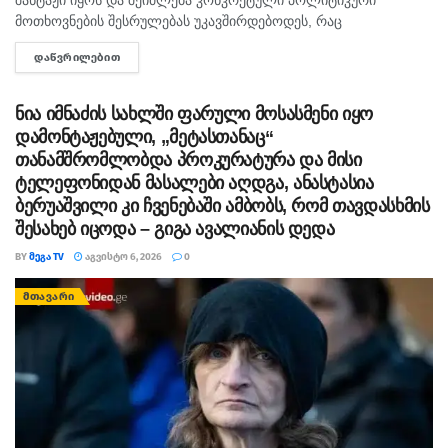
მოთხოვნების შესრულებას უკავშირდებოდეს, რაც
ხელისუფლებისთვის ძნელად ასახსნელია საზოგადოებისთვის.
ᲓᲐᲬᲕᲠᲘᲚᲔᲑᲘᲗ
DETAILS
ვფიქრობ, ეს მოთხოვნები უფრო ოკუპირებულ რეგიონებს უნდა
ეხებოდეს, -...
ნია იმნაძის სახლში ფარული მოსასმენი იყო
დამონტაჟებული, „მეტასთანაც“
თანამშრომლობდა პროკურატურა და მისი
ტელეფონიდან მასალები აღდგა, ანასტასია
ბერუაშვილი კი ჩვენებაში ამბობს, რომ თავდასხმის
შესახებ იცოდა – გიგა ავალიანის დედა
BY
ᲛᲔᲒᲐ TV
ᲐᲒᲕᲘᲡᲢᲝ 6, 2026
0
ᲛᲗᲐᲕᲐᲠᲘ