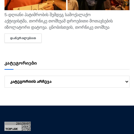
5-დღიანი პატიმრობის შემდეგ სამოქალაქო
აქტივისტმა, თორნიკე თოშხუამ დროებითი მოთავსების
იზოლატორი დატოვა. ცნობისთვის, თორნიკე თოშხუა
პოლიციამ 31 ივლისს, თბილისის საკრებულოსთან
ᲓᲐᲬᲕᲠᲘᲚᲔᲑᲘᲗ
DETAILS
დააკავა. მას ხელში ეკავა ბანერი "ბიძინა ყ - არაა/არის?".
შეგახსენებთ, რომ თოშხუა ბიძინას და სამი...
კატეგორიები
კატეგორიები