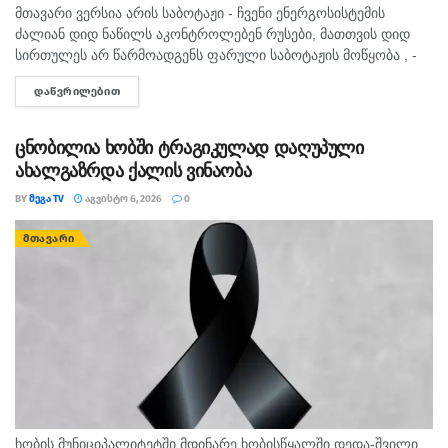
მთავარი ვერსია არის საბოტაჟი - ჩვენი ენერგოსისტემის
ძალიან დიდ ნაწილს აკონტროლებენ რუსები, მათთვის დიდ
სირთულეს არ წარმოადგენს ფარული საბოტაჟის მოწყობა , -
ამის შესახებ ანალიტიკოსმა გია ხუხაშვილმა „პალიტრანიუსის“
ᲓᲐᲬᲕᲠᲘᲚᲔᲑᲘᲗ
DETAILS
გადაცემაში „360...
ცნობილია ხობში ტრაგიკულად დაღუპული
ახალგაზრდა ქალის ვინაობა
BY
ᲛᲔᲒᲐ TV
ᲐᲒᲕᲘᲡᲢᲝ 6, 2026
0
ᲛᲗᲐᲕᲐᲠᲘ
ხო­ბის მუ­ნი­ცი­პა­ლი­ტეტ­ში მდი­ნა­რე ხო­ბის­წყალ­ში დედა-შვი­ლი