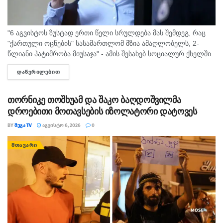
"6 აგვისტოს ზუსტად ერთი წელი სრულდება მას შემდეგ, რაც
"ქართული ოცნების" სასამართლომ მზია ამაღლობელს, 2-
წლიანი პატიმრობა მიუსაჯა" - ამის შესახებ სოციალურ ქსელში
"მედიის ადვოკატირების კოალიცია" წერს და დაკავებულ
ᲓᲐᲬᲕᲠᲘᲚᲔᲑᲘᲗ
DETAILS
ჟურნალისტს სოლიდარობას უცხადებს. ორგანიზაცია...
თორნიკე თოშხუამ და შაკო ბაღდოშვილმა
დროებითი მოთავსების იზოლატორი დატოვეს
BY
ᲛᲔᲒᲐ TV
ᲐᲒᲕᲘᲡᲢᲝ 6, 2026
0
ᲛᲗᲐᲕᲐᲠᲘ