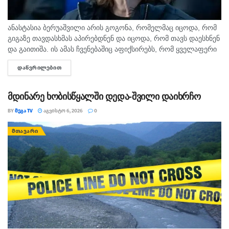
ანასტასია ბერუაშვილი არის გოგონა, რომელმაც იცოდა, რომ
გიგაზე თავდასხმას აპირებდნენ და იცოდა, რომ თავს დაესხნენ
და გაითიშა. ის ამას ჩვენებაშიც აფიქსირებს, რომ ყველაფერი
იცოდა, - ამის შესახებ მოკლული მასწავლებლის, გიგა
ᲓᲐᲬᲕᲠᲘᲚᲔᲑᲘᲗ
DETAILS
ავალიანის...
მდინარე ხობისწყალში დედა-შვილი დაიხრჩო
BY
ᲛᲔᲒᲐ TV
ᲐᲒᲕᲘᲡᲢᲝ 6, 2026
0
ᲛᲗᲐᲕᲐᲠᲘ