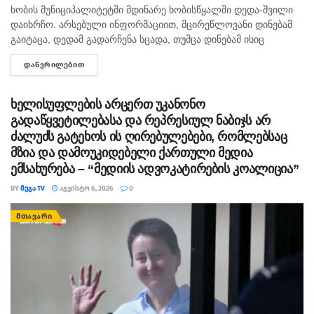
ხობის მუნიციპალიტეტში მდინარე ხობისწყალში დედა-შვილი
დაიხრჩო. არსებული ინფორმაციით, მცირეწლოვანი დინებამ
გაიტაცა, დედამ გადარჩენა სცადა, თუმცა დინებამ ისიც
გაიტაცა. ბავშვის ცხედარი ადგილობრივმა იპოვა და
ᲓᲐᲬᲕᲠᲘᲚᲔᲑᲘᲗ
DETAILS
მდინარიდან ამოასვენა. დედის სამძებრო-სამაშველო
სამუშაოები ამ დრომდე მიმდინარეობს....
ხელისუფლების არცერთ უკანონო
გადაწყვეტილებასა და რეპრესიულ ნაბიჯს არ
ძალუძს გატეხოს ის ღირებულებები, რომლებსაც
მზია და დამოუკიდებელი ქართული მედია
ემსახურება – “მედიის ადვოკატირების კოალიცია”
BY
ᲛᲔᲒᲐ TV
ᲐᲒᲕᲘᲡᲢᲝ 6, 2026
0
ᲛᲗᲐᲕᲐᲠᲘ