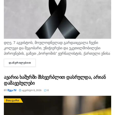
დღე, 7 აგვისტოს, მოულოდნელად გარდაიცვალა ჩვენი
კოლეგი და მეგობარი, უნიჭიერესი და უკეთილშობილესი
პიროვნების, გაზეთ „ბორჯომის“ ჟურნალისტის, ქართული ენისა
და ლიტერატურის პედაგოგი მონიკა ჭანტურია. "მეგა ტვ"
ᲓᲐᲬᲕᲠᲘᲚᲔᲑᲘᲗ
DETAILS
უდიდეს მწუხარებას გამოვხატავს მონიკა ჭანტურიას
ნაადრევად...
ავარია ხაშურში მსხვერპლით დასრულდა, არიან
დაშავებულები
BY
ᲛᲔᲒᲐ TV
ᲐᲒᲕᲘᲡᲢᲝ 8, 2026
0
ᲛᲗᲐᲕᲐᲠᲘ