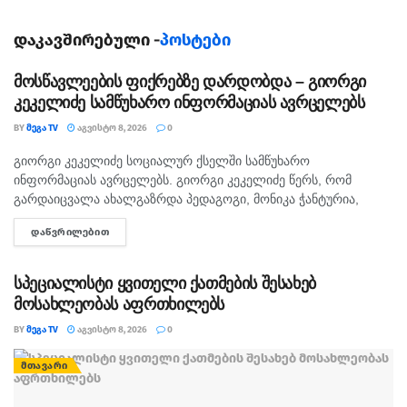
საკუთარ საპროექტო იდეასთან დაკავშირებული
კონკრეტული შეკითხვები დაუსვან. შეხვედრა
დაკავშირებული -
პოსტები
ორგანიზაცია „საქველმოქმედო ჰუმანიტარული
მოსწავლეების ფიქრებზე დარდობდა – გიორგი
ცენტრი „აფხაზეთის“ ოფისში გაიმართება. მისამართი
კეკელიძე სამწუხარო ინფორმაციას ავრცელებს
ქუთაისი, ტ. ტაბიძის ქ. №29
.
BY
ᲛᲔᲒᲐ TV
ᲐᲒᲕᲘᲡᲢᲝ 8, 2026
0
დასწრება თავისუფალია.
გიორგი კეკელიძე სოციალურ ქსელში სამწუხარო
ᲛᲗᲐᲕᲐᲠᲘ
ინფორმაციას ავრცელებს. გიორგი კეკელიძე წერს, რომ
თეგები:
აფხაზეთი
ევროპის ფონდი
გარდაიცვალა ახალგაზრდა პედაგოგი, მონიკა ჭანტურია,
საგრანტო პროგრამა
ქუთაისი
რომელიც თავისი მოსწავლეების მიმართ განსაკუთრებული
ᲓᲐᲬᲕᲠᲘᲚᲔᲑᲘᲗ
DETAILS
სიყვარულით გამოირჩეოდა. „არასდროს მგონებია, რომ აქ,
მიწაზე ყოფნას რამე...
სპეციალისტი ყვითელი ქათმების შესახებ
მოსახლეობას აფრთხილებს
BY
ᲛᲔᲒᲐ TV
ᲐᲒᲕᲘᲡᲢᲝ 8, 2026
0
ᲛᲗᲐᲕᲐᲠᲘ