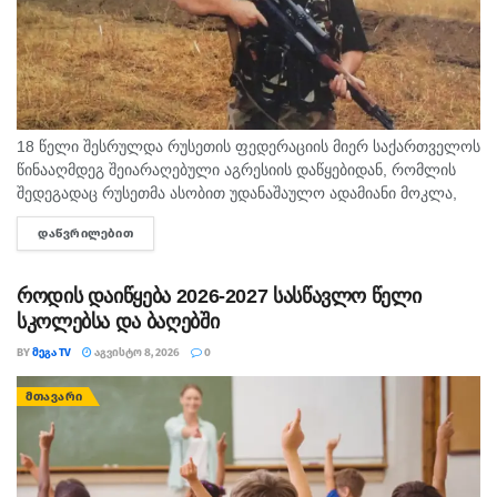
18 წელი შესრულდა რუსეთის ფედერაციის მიერ საქართველოს
წინააღმდეგ შეიარაღებული აგრესიის დაწყებიდან, რომლის
შედეგადაც რუსეთმა ასობით უდანაშაულო ადამიანი მოკლა,
დაიპყრო აფხაზეთი და ცხინვალის რეგიონი. ამ სტატიაში
ᲓᲐᲬᲕᲠᲘᲚᲔᲑᲘᲗ
DETAILS
აგვისტოს გმირი გოგიტა მაკრახიძის შესახებ...
როდის დაიწყება 2026-2027 სასწავლო წელი
სკოლებსა და ბაღებში
BY
ᲛᲔᲒᲐ TV
ᲐᲒᲕᲘᲡᲢᲝ 8, 2026
0
ᲛᲗᲐᲕᲐᲠᲘ