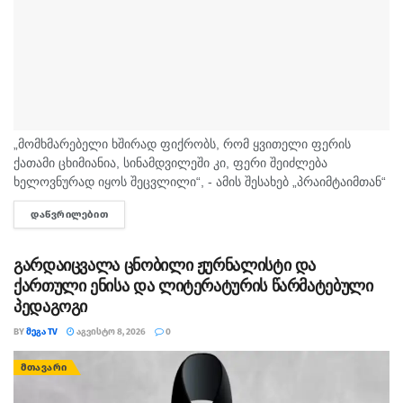
„მომხმარებელი ხშირად ფიქრობს, რომ ყვითელი ფერის
ქათამი ცხიმიანია, სინამდვილეში კი, ფერი შეიძლება
ხელოვნურად იყოს შეცვლილი“, - ამის შესახებ „პრაიმტაიმთან“
სურსათის უვნებლობის სპეციალისტი, ირაკლი არაბული
ᲓᲐᲬᲕᲠᲘᲚᲔᲑᲘᲗ
DETAILS
საუბრობს. „ბაზარი ითხოვს, რომ ქათამი იყოს...
გარდაიცვალა ცნობილი ჟურნალისტი და
ქართული ენისა და ლიტერატურის წარმატებული
პედაგოგი
BY
ᲛᲔᲒᲐ TV
ᲐᲒᲕᲘᲡᲢᲝ 8, 2026
0
ᲛᲗᲐᲕᲐᲠᲘ