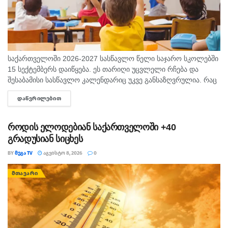
საქართველოში 2026-2027 სასწავლო წელი საჯარო სკოლებში
15 სექტემბერს დაიწყება. ეს თარიღი უცვლელი რჩება და
შესაბამისი სასწავლო კალენდარიც უკვე განსაზღვრულია. რაც
შეეხება საბავშვო ბაღებს, სასწავლო-სააღმზრდელო პროცესი
ᲓᲐᲬᲕᲠᲘᲚᲔᲑᲘᲗ
DETAILS
ასევე 15 სექტემბრიდან განახლდება. თბილისის...
როდის ელოდებიან საქართველოში +40
გრადუსიან სიცხეს
BY
ᲛᲔᲒᲐ TV
ᲐᲒᲕᲘᲡᲢᲝ 8, 2026
0
ᲛᲗᲐᲕᲐᲠᲘ