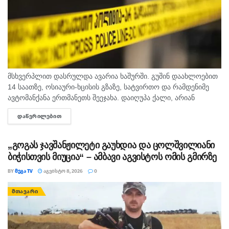
მსხვერპლით დასრულდა ავარია ხაშურში. გუშინ დაახლოებით
14 საათზე, ოსიაური-ხცისის გზაზე, სატვირთო და რამდენიმე
ავტომანქანა ერთმანეთს შეეჯახა. დაიღუპა ქალი, არიან
დაშავებულებიც. შსს-ს ინფორმაციით, გამოძიება 276-ე მუხლის
ᲓᲐᲬᲕᲠᲘᲚᲔᲑᲘᲗ
DETAILS
მე-6 ნაწილით მიმდინარეობს.
„გოგას ჯავშანჟილეტი გაუხდია და ცოლშვილიანი
ბიჭისთვის მიუცია“ – ამბავი აგვისტოს ომის გმირზე
BY
ᲛᲔᲒᲐ TV
ᲐᲒᲕᲘᲡᲢᲝ 8, 2026
0
ᲛᲗᲐᲕᲐᲠᲘ