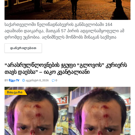
საქართველოში წელიწადნახევრის განმავლობაში 164
ადამიანი დაიკარგა, მათგან 57 პირის ადგილსამყოფელი ამ
დრომდე უცნობია. აღნიშნულს მოწმობს შინაგან საქმეთა
სამინისტროს მიერ გამოქვეყნებული 2025 წლისა და 2026
ᲓᲐᲬᲕᲠᲘᲚᲔᲑᲘᲗ
DETAILS
წლის 6 თვის სტატისტიკური მონაცემები. ამასთან,...
“არასრულწლოვნების ჯგუფი “გლოვოს” კურიერს
თავს დაესხა” – იაკო კვანტალიანი
BY
ᲛᲔᲒᲐ TV
ᲐᲒᲕᲘᲡᲢᲝ 8, 2026
0
ᲛᲗᲐᲕᲐᲠᲘ