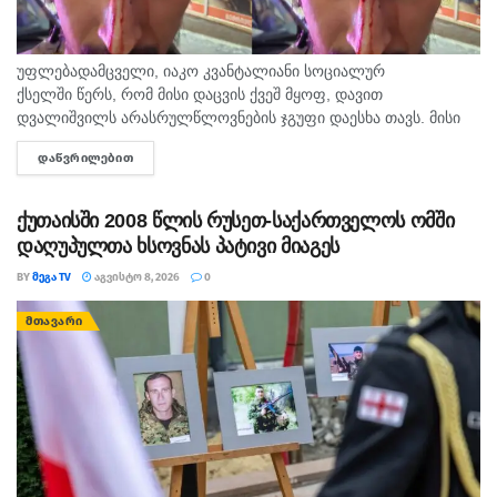
უფლებადამცველი, იაკო კვანტალიანი სოციალურ
ქსელში წერს, რომ მისი დაცვის ქვეშ მყოფ, დავით
დვალიშვილს არასრულწლოვნების ჯგუფი დაესხა თავს. მისი
თქმით, დავით დვალიშვილი მძიმედ არის და საავადმყოფოში
ᲓᲐᲬᲕᲠᲘᲚᲔᲑᲘᲗ
DETAILS
გადაჰყავთ. ამ წუთებში ჩემს დაცვის ქვეშ მყოფს თავს...
ქუთაისში 2008 წლის რუსეთ-საქართველოს ომში
დაღუპულთა ხსოვნას პატივი მიაგეს
BY
ᲛᲔᲒᲐ TV
ᲐᲒᲕᲘᲡᲢᲝ 8, 2026
0
ᲛᲗᲐᲕᲐᲠᲘ