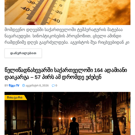
მომდევნო დღეებში საქართველოში ტემპერატურის მატებაა
ნავარაუდები. სინოპტიკოსების პროგნოზით, ცხელი ამინდი
რამდენიმე დღეს გაგრძელდება. აგვისტოს შუა რიცხვებიდან კი
ტემპერატურა 40 გრადუსს მიაღწევს. "ტემპერატურამ აგვისტოს
ᲓᲐᲬᲕᲠᲘᲚᲔᲑᲘᲗ
DETAILS
თვეში შესაძლოა 35-40 გრადუსს მიაღწიოს, ანუ ამ...
წელიწადნახევარში საქართველოში 164 ადამიანი
დაიკარგა – 57 პირს ამ დრომდე ეძებენ
BY
ᲛᲔᲒᲐ TV
ᲐᲒᲕᲘᲡᲢᲝ 8, 2026
0
ᲛᲗᲐᲕᲐᲠᲘ