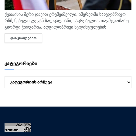
ქუთაისის მერი დავით ერემეიშვილი, იმერეთში სახელმწიფო
რწმუნებული ლევან ზალკალიანი, საკრებულოს თავმჯდომარე
გიორგი ჭიღვარია, ადგილობრივი ხელისუფლების
წარმომადგენლები, ჩოხოსნები, კადეტები, გმირულად
ᲓᲐᲬᲕᲠᲘᲚᲔᲑᲘᲗ
DETAILS
დაღუპული ქუთაისელი მეომრების ოჯახის წევრებთან ერთად,
აგვისტოს ომში დაღუპულთა მემორიალთან მივიდნენ...
კატეგორიები
კატეგორიები