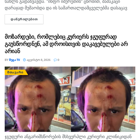
სახლს გადაწვავდა. "ინფო იმერეთის" ცნობით, მამაკაცი
დარაჯად მუშაობდა და ის სამართალდამცველებმა დასაცავ
ობიექტზე აიყვანეს. შსს-ს ინფორმაციით, დაკავებულს
ᲓᲐᲬᲕᲠᲘᲚᲔᲑᲘᲗ
DETAILS
სისხლის სამართლის კოდექსის 11 პრიმა...
მოზარდები, რომლებიც კურიერს ჯგუფურად
გაუსწორდნენ, ამ დროისთვის დაკავებულები არ
არიან
BY
ᲛᲔᲒᲐ TV
ᲐᲒᲕᲘᲡᲢᲝ 8, 2026
0
ᲛᲗᲐᲕᲐᲠᲘ
ჯგუფური ანგარიშსწორების მსხვერპლი კურიერი კლინიკიდან