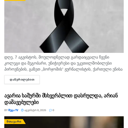
დღე, 7 აგვისტოს, მოულოდნელად გარდაიცვალა ჩვენი
კოლეგი და მეგობარი, უნიჭიერესი და უკეთილშობილესი
პიროვნების, გაზეთ „ბორჯომის“ ჟურნალისტის, ქართული ენისა
და ლიტერატურის პედაგოგი მონიკა ჭანტურია. "მეგა ტვ"
ᲓᲐᲬᲕᲠᲘᲚᲔᲑᲘᲗ
DETAILS
უდიდეს მწუხარებას გამოვხატავს მონიკა ჭანტურიას
ნაადრევად...
ავარია ხაშურში მსხვერპლით დასრულდა, არიან
დაშავებულები
BY
ᲛᲔᲒᲐ TV
ᲐᲒᲕᲘᲡᲢᲝ 8, 2026
0
ᲛᲗᲐᲕᲐᲠᲘ