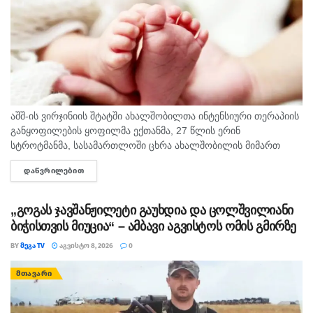
აშშ-ის ვირჯინიის შტატში ახალშობილთა ინტენსიური თერაპიის
განყოფილების ყოფილმა ექთანმა, 27 წლის ერინ
სტროტმანმა, სასამართლოში ცხრა ახალშობილის მიმართ
ბავშვზე ძალადობის ბრალდებაზე დანაშაული არ უარყო. საქმე
ᲓᲐᲬᲕᲠᲘᲚᲔᲑᲘᲗ
DETAILS
ერთ-ერთ ყველაზე გახმაურებულ სამედიცინო სკანდალად
იქცა,...
„გოგას ჯავშანჟილეტი გაუხდია და ცოლშვილიანი
ბიჭისთვის მიუცია“ – ამბავი აგვისტოს ომის გმირზე
BY
ᲛᲔᲒᲐ TV
ᲐᲒᲕᲘᲡᲢᲝ 8, 2026
0
ᲛᲗᲐᲕᲐᲠᲘ