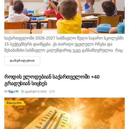
საქართველოში 2026-2027 სასწავლო წელი საჯარო სკოლებში
15 სექტემბერს დაიწყება. ეს თარიღი უცვლელი რჩება და
შესაბამისი სასწავლო კალენდარიც უკვე განსაზღვრულია. რაც
შეეხება საბავშვო ბაღებს, სასწავლო-სააღმზრდელო პროცესი
ᲓᲐᲬᲕᲠᲘᲚᲔᲑᲘᲗ
DETAILS
ასევე 15 სექტემბრიდან განახლდება. თბილისის...
როდის ელოდებიან საქართველოში +40
გრადუსიან სიცხეს
BY
ᲛᲔᲒᲐ TV
ᲐᲒᲕᲘᲡᲢᲝ 8, 2026
0
ᲛᲗᲐᲕᲐᲠᲘ