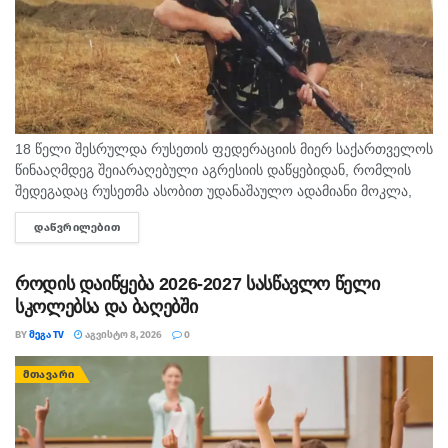
18 წელი შესრულდა რუსეთის ფედერაციის მიერ საქართველოს
წინააღმდეგ შეიარაღებული აგრესიის დაწყებიდან, რომლის
შედეგადაც რუსეთმა ასობით უდანაშაულო ადამიანი მოკლა,
დაიპყრო აფხაზეთი და ცხინვალის რეგიონი. ამ სტატიაში
ᲓᲐᲬᲕᲠᲘᲚᲔᲑᲘᲗ
DETAILS
აგვისტოს გმირი გოგიტა მაკრახიძის შესახებ...
როდის დაიწყება 2026-2027 სასწავლო წელი
სკოლებსა და ბაღებში
BY
ᲛᲔᲒᲐ TV
ᲐᲒᲕᲘᲡᲢᲝ 8, 2026
0
ᲛᲗᲐᲕᲐᲠᲘ