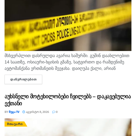
მსხვერპლით დასრულდა ავარია ხაშურში. გუშინ დაახლოებით
14 საათზე, ოსიაური-ხცისის გზაზე, სატვირთო და რამდენიმე
ავტომანქანა ერთმანეთს შეეჯახა. დაიღუპა ქალი, არიან
დაშავებულებიც. შსს-ს ინფორმაციით, გამოძიება 276-ე მუხლის
ᲓᲐᲬᲕᲠᲘᲚᲔᲑᲘᲗ
DETAILS
მე-6 ნაწილით მიმდინარეობს.
აუხსნელი მოტეხილობები ჩვილებს – დაკავებულია
ექთანი
BY
ᲛᲔᲒᲐ TV
ᲐᲒᲕᲘᲡᲢᲝ 8, 2026
0
ᲛᲗᲐᲕᲐᲠᲘ