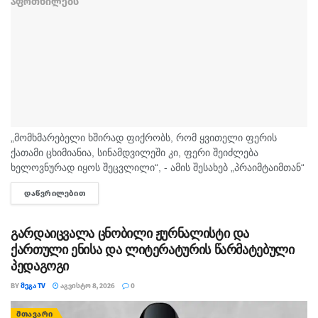
„მომხმარებელი ხშირად ფიქრობს, რომ ყვითელი ფერის
ქათამი ცხიმიანია, სინამდვილეში კი, ფერი შეიძლება
ხელოვნურად იყოს შეცვლილი“, - ამის შესახებ „პრაიმტაიმთან“
სურსათის უვნებლობის სპეციალისტი, ირაკლი არაბული
ᲓᲐᲬᲕᲠᲘᲚᲔᲑᲘᲗ
DETAILS
საუბრობს. „ბაზარი ითხოვს, რომ ქათამი იყოს...
გარდაიცვალა ცნობილი ჟურნალისტი და
ქართული ენისა და ლიტერატურის წარმატებული
პედაგოგი
BY
ᲛᲔᲒᲐ TV
ᲐᲒᲕᲘᲡᲢᲝ 8, 2026
0
ᲛᲗᲐᲕᲐᲠᲘ