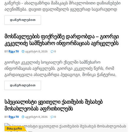
გაწერეს - ახალგაზრდა მამაკაცს მრავლობითი დაზიანებები
აღენიშნება. დავით დვალიშვილს ჯგუფურად სავარაუდოდ
ხუთამდე მოზარდი გუშინ გაუსწორდა. ჯერ-ჯერობით
ᲓᲐᲬᲕᲠᲘᲚᲔᲑᲘᲗ
DETAILS
თავდამსხმელების დაკავების შესახებ ინფორმაცია არ
გავრცელებულა. "პირველებმა" გაარკვია, რომ
სამეთვალყურეო...
მოსწავლეების ფიქრებზე დარდობდა – გიორგი
კეკელიძე სამწუხარო ინფორმაციას ავრცელებს
BY
ᲛᲔᲒᲐ TV
ᲐᲒᲕᲘᲡᲢᲝ 8, 2026
0
გიორგი კეკელიძე სოციალურ ქსელში სამწუხარო
ᲛᲗᲐᲕᲐᲠᲘ
ინფორმაციას ავრცელებს. გიორგი კეკელიძე წერს, რომ
გარდაიცვალა ახალგაზრდა პედაგოგი, მონიკა ჭანტურია,
რომელიც თავისი მოსწავლეების მიმართ განსაკუთრებული
ᲓᲐᲬᲕᲠᲘᲚᲔᲑᲘᲗ
DETAILS
სიყვარულით გამოირჩეოდა. „არასდროს მგონებია, რომ აქ,
მიწაზე ყოფნას რამე...
სპეციალისტი ყვითელი ქათმების შესახებ
მოსახლეობას აფრთხილებს
BY
ᲛᲔᲒᲐ TV
ᲐᲒᲕᲘᲡᲢᲝ 8, 2026
0
ᲛᲗᲐᲕᲐᲠᲘ