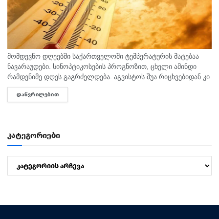
მომდევნო დღეებში საქართველოში ტემპერატურის მატებაა
ნავარაუდები. სინოპტიკოსების პროგნოზით, ცხელი ამინდი
რამდენიმე დღეს გაგრძელდება. აგვისტოს შუა რიცხვებიდან კი
ტემპერატურა 40 გრადუსს მიაღწევს. "ტემპერატურამ აგვისტოს
ᲓᲐᲬᲕᲠᲘᲚᲔᲑᲘᲗ
DETAILS
თვეში შესაძლოა 35-40 გრადუსს მიაღწიოს, ანუ ამ...
კატეგორიები
კატეგორიები