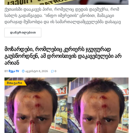
ზონებში, ადმინისტრაციულ შენობებსა და
ქუთაისში დააკავეს პირი, რომელიც დედას დაემუქრა, რომ
სასტუმროებში).
სახლს გადაწვავდა. "ინფო იმერეთის" ცნობით, მამაკაცი
დარაჯად მუშაობდა და ის სამართალდამცველებმა დასაცავ
ცნობისთვის, რეგლამენტით განსაზღვრულ
ობიექტზე აიყვანეს. შსს-ს ინფორმაციით, დაკავებულს
მოთხოვნებზე ზედამხედველობა 2024 წლის 1-ლი
ᲓᲐᲬᲕᲠᲘᲚᲔᲑᲘᲗ
DETAILS
სისხლის სამართლის კოდექსის 11 პრიმა...
სექტემბრიდან განხორციელდება.
მოზარდები, რომლებიც კურიერს ჯგუფურად
გაუსწორდნენ, ამ დროისთვის დაკავებულები არ
არიან
BY
ᲛᲔᲒᲐ TV
ᲐᲒᲕᲘᲡᲢᲝ 8, 2026
0
ᲛᲗᲐᲕᲐᲠᲘ