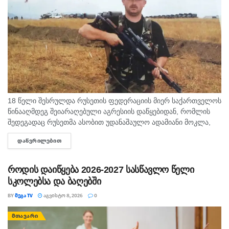
18 წელი შესრულდა რუსეთის ფედერაციის მიერ საქართველოს
წინააღმდეგ შეიარაღებული აგრესიის დაწყებიდან, რომლის
შედეგადაც რუსეთმა ასობით უდანაშაულო ადამიანი მოკლა,
დაიპყრო აფხაზეთი და ცხინვალის რეგიონი. ამ სტატიაში
ᲓᲐᲬᲕᲠᲘᲚᲔᲑᲘᲗ
DETAILS
აგვისტოს გმირი გოგიტა მაკრახიძის შესახებ...
როდის დაიწყება 2026-2027 სასწავლო წელი
სკოლებსა და ბაღებში
BY
ᲛᲔᲒᲐ TV
ᲐᲒᲕᲘᲡᲢᲝ 8, 2026
0
ᲛᲗᲐᲕᲐᲠᲘ