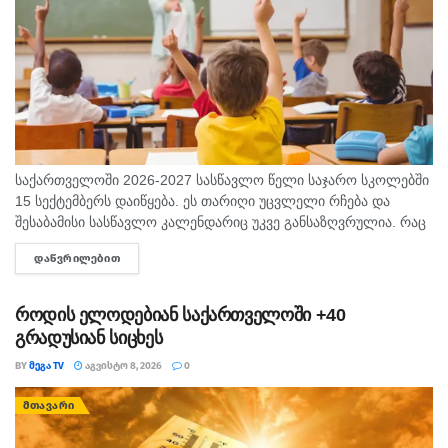
საქართველოში 2026-2027 სასწავლო წელი საჯარო სკოლებში
15 სექტემბერს დაიწყება. ეს თარიღი უცვლელი რჩება და
შესაბამისი სასწავლო კალენდარიც უკვე განსაზღვრულია. რაც
შეეხება საბავშვო ბაღებს, სასწავლო-სააღმზრდელო პროცესი
ᲓᲐᲬᲕᲠᲘᲚᲔᲑᲘᲗ
DETAILS
ასევე 15 სექტემბრიდან განახლდება. თბილისის...
როდის ელოდებიან საქართველოში +40
გრადუსიან სიცხეს
BY
ᲛᲔᲒᲐ TV
ᲐᲒᲕᲘᲡᲢᲝ 8, 2026
0
ᲛᲗᲐᲕᲐᲠᲘ