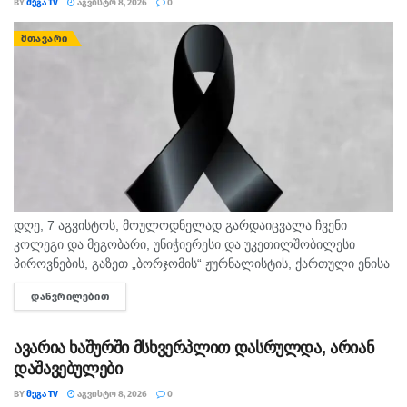
BY
ᲛᲔᲒᲐ TV
ᲐᲒᲕᲘᲡᲢᲝ 8, 2026
0
ᲛᲗᲐᲕᲐᲠᲘ
დღე, 7 აგვისტოს, მოულოდნელად გარდაიცვალა ჩვენი
კოლეგი და მეგობარი, უნიჭიერესი და უკეთილშობილესი
პიროვნების, გაზეთ „ბორჯომის“ ჟურნალისტის, ქართული ენისა
და ლიტერატურის პედაგოგი მონიკა ჭანტურია. "მეგა ტვ"
ᲓᲐᲬᲕᲠᲘᲚᲔᲑᲘᲗ
DETAILS
უდიდეს მწუხარებას გამოვხატავს მონიკა ჭანტურიას
ნაადრევად...
ავარია ხაშურში მსხვერპლით დასრულდა, არიან
დაშავებულები
BY
ᲛᲔᲒᲐ TV
ᲐᲒᲕᲘᲡᲢᲝ 8, 2026
0