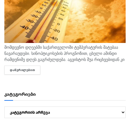
მომდევნო დღეებში საქართველოში ტემპერატურის მატებაა
ნავარაუდები. სინოპტიკოსების პროგნოზით, ცხელი ამინდი
რამდენიმე დღეს გაგრძელდება. აგვისტოს შუა რიცხვებიდან კი
ტემპერატურა 40 გრადუსს მიაღწევს. "ტემპერატურამ აგვისტოს
ᲓᲐᲬᲕᲠᲘᲚᲔᲑᲘᲗ
DETAILS
თვეში შესაძლოა 35-40 გრადუსს მიაღწიოს, ანუ ამ...
კატეგორიები
კატეგორიები