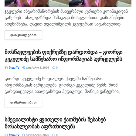
ჯგუფური ანგარიშსწორების მსხვერპლი კურიერი კლინიკიდან
გაწერეს - ახალგაზრდა მამაკაცს მრავლობითი დაზიანებები
აღენიშნება. დავით დვალიშვილს ჯგუფურად სავარაუდოდ
ხუთამდე მოზარდი გუშინ გაუსწორდა. ჯერ-ჯერობით
ᲓᲐᲬᲕᲠᲘᲚᲔᲑᲘᲗ
DETAILS
თავდამსხმელების დაკავების შესახებ ინფორმაცია არ
გავრცელებულა. "პირველებმა" გაარკვია, რომ
სამეთვალყურეო...
მოსწავლეების ფიქრებზე დარდობდა – გიორგი
კეკელიძე სამწუხარო ინფორმაციას ავრცელებს
BY
ᲛᲔᲒᲐ TV
ᲐᲒᲕᲘᲡᲢᲝ 8, 2026
0
გიორგი კეკელიძე სოციალურ ქსელში სამწუხარო
ᲛᲗᲐᲕᲐᲠᲘ
ინფორმაციას ავრცელებს. გიორგი კეკელიძე წერს, რომ
გარდაიცვალა ახალგაზრდა პედაგოგი, მონიკა ჭანტურია,
რომელიც თავისი მოსწავლეების მიმართ განსაკუთრებული
ᲓᲐᲬᲕᲠᲘᲚᲔᲑᲘᲗ
DETAILS
სიყვარულით გამოირჩეოდა. „არასდროს მგონებია, რომ აქ,
მიწაზე ყოფნას რამე...
სპეციალისტი ყვითელი ქათმების შესახებ
მოსახლეობას აფრთხილებს
BY
ᲛᲔᲒᲐ TV
ᲐᲒᲕᲘᲡᲢᲝ 8, 2026
0