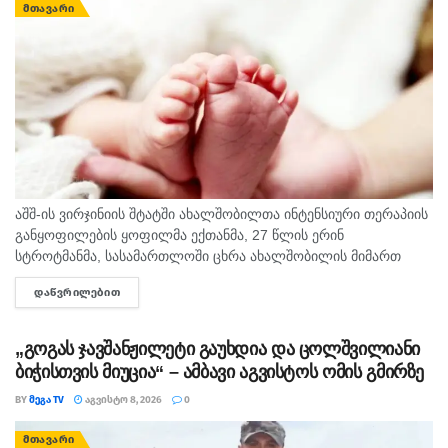
ᲛᲗᲐᲕᲐᲠᲘ
აშშ-ის ვირჯინიის შტატში ახალშობილთა ინტენსიური თერაპიის
განყოფილების ყოფილმა ექთანმა, 27 წლის ერინ
სტროტმანმა, სასამართლოში ცხრა ახალშობილის მიმართ
ბავშვზე ძალადობის ბრალდებაზე დანაშაული არ უარყო. საქმე
ᲓᲐᲬᲕᲠᲘᲚᲔᲑᲘᲗ
DETAILS
ერთ-ერთ ყველაზე გახმაურებულ სამედიცინო სკანდალად
იქცა,...
„გოგას ჯავშანჟილეტი გაუხდია და ცოლშვილიანი
ბიჭისთვის მიუცია“ – ამბავი აგვისტოს ომის გმირზე
BY
ᲛᲔᲒᲐ TV
ᲐᲒᲕᲘᲡᲢᲝ 8, 2026
0
ᲛᲗᲐᲕᲐᲠᲘ