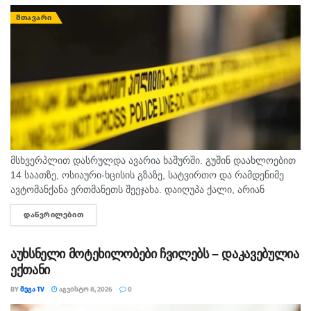
ᲛᲗᲐᲕᲐᲠᲘ
მსხვერპლით დასრულდა ავარია ხაშურში. გუშინ დაახლოებით
14 საათზე, ოსიაური-ხცისის გზაზე, სატვირთო და რამდენიმე
ავტომანქანა ერთმანეთს შეეჯახა. დაიღუპა ქალი, არიან
დაშავებულებიც. შსს-ს ინფორმაციით, გამოძიება 276-ე მუხლის
ᲓᲐᲬᲕᲠᲘᲚᲔᲑᲘᲗ
DETAILS
მე-6 ნაწილით მიმდინარეობს.
აუხსნელი მოტეხილობები ჩვილებს – დაკავებულია
ექთანი
BY
ᲛᲔᲒᲐ TV
ᲐᲒᲕᲘᲡᲢᲝ 8, 2026
0