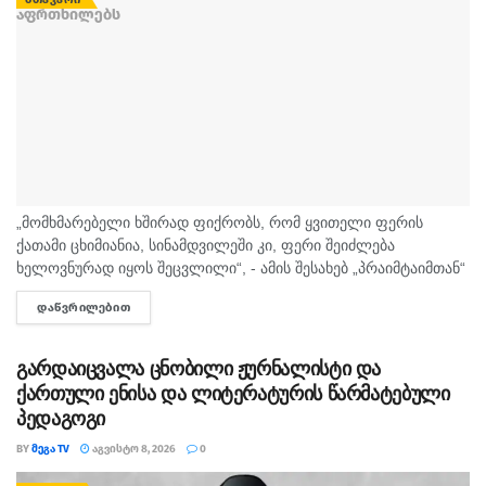
„მომხმარებელი ხშირად ფიქრობს, რომ ყვითელი ფერის
ქათამი ცხიმიანია, სინამდვილეში კი, ფერი შეიძლება
ხელოვნურად იყოს შეცვლილი“, - ამის შესახებ „პრაიმტაიმთან“
სურსათის უვნებლობის სპეციალისტი, ირაკლი არაბული
ᲓᲐᲬᲕᲠᲘᲚᲔᲑᲘᲗ
DETAILS
საუბრობს. „ბაზარი ითხოვს, რომ ქათამი იყოს...
გარდაიცვალა ცნობილი ჟურნალისტი და
ქართული ენისა და ლიტერატურის წარმატებული
პედაგოგი
BY
ᲛᲔᲒᲐ TV
ᲐᲒᲕᲘᲡᲢᲝ 8, 2026
0