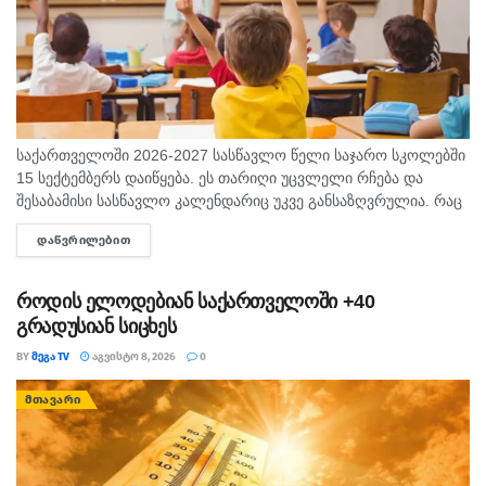
საქართველოში 2026-2027 სასწავლო წელი საჯარო სკოლებში
15 სექტემბერს დაიწყება. ეს თარიღი უცვლელი რჩება და
შესაბამისი სასწავლო კალენდარიც უკვე განსაზღვრულია. რაც
შეეხება საბავშვო ბაღებს, სასწავლო-სააღმზრდელო პროცესი
ᲓᲐᲬᲕᲠᲘᲚᲔᲑᲘᲗ
DETAILS
ასევე 15 სექტემბრიდან განახლდება. თბილისის...
როდის ელოდებიან საქართველოში +40
გრადუსიან სიცხეს
BY
ᲛᲔᲒᲐ TV
ᲐᲒᲕᲘᲡᲢᲝ 8, 2026
0
ᲛᲗᲐᲕᲐᲠᲘ