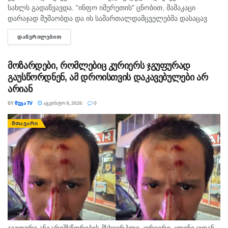
სახლს გადაწვავდა. "ინფო იმერეთის" ცნობით, მამაკაცი
დარაჯად მუშაობდა და ის სამართალდამცველებმა დასაცავ
ობიექტზე აიყვანეს. შსს-ს ინფორმაციით, დაკავებულს
ᲓᲐᲬᲕᲠᲘᲚᲔᲑᲘᲗ
DETAILS
სისხლის სამართლის კოდექსის 11 პრიმა...
მოზარდები, რომლებიც კურიერს ჯგუფურად
გაუსწორდნენ, ამ დროისთვის დაკავებულები არ
არიან
BY
ᲛᲔᲒᲐ TV
ᲐᲒᲕᲘᲡᲢᲝ 8, 2026
0
ᲛᲗᲐᲕᲐᲠᲘ