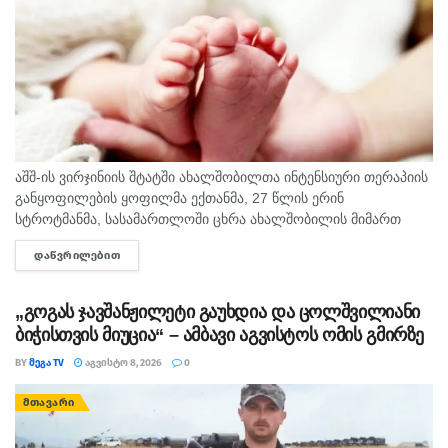
აშშ-ის ვირჯინიის შტატში ახალშობილთა ინტენსიური თერაპიის
განყოფილების ყოფილმა ექთანმა, 27 წლის ერინ
სტროტმანმა, სასამართლოში ცხრა ახალშობილის მიმართ
ბავშვზე ძალადობის ბრალდებაზე დანაშაული არ უარყო. საქმე
ᲓᲐᲬᲕᲠᲘᲚᲔᲑᲘᲗ
DETAILS
ერთ-ერთ ყველაზე გახმაურებულ სამედიცინო სკანდალად
იქცა,...
„გოგას ჯავშანჟილეტი გაუხდია და ცოლშვილიანი
ბიჭისთვის მიუცია“ – ამბავი აგვისტოს ომის გმირზე
BY
ᲛᲔᲒᲐ TV
ᲐᲒᲕᲘᲡᲢᲝ 8, 2026
0
ᲛᲗᲐᲕᲐᲠᲘ