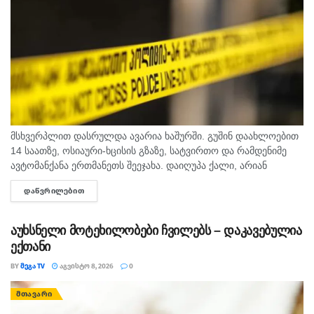
მსხვერპლით დასრულდა ავარია ხაშურში. გუშინ დაახლოებით
14 საათზე, ოსიაური-ხცისის გზაზე, სატვირთო და რამდენიმე
ავტომანქანა ერთმანეთს შეეჯახა. დაიღუპა ქალი, არიან
დაშავებულებიც. შსს-ს ინფორმაციით, გამოძიება 276-ე მუხლის
ᲓᲐᲬᲕᲠᲘᲚᲔᲑᲘᲗ
DETAILS
მე-6 ნაწილით მიმდინარეობს.
აუხსნელი მოტეხილობები ჩვილებს – დაკავებულია
ექთანი
BY
ᲛᲔᲒᲐ TV
ᲐᲒᲕᲘᲡᲢᲝ 8, 2026
0
ᲛᲗᲐᲕᲐᲠᲘ