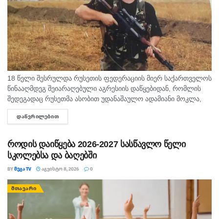
18 წელი შესრულდა რუსეთის ფედერაციის მიერ საქართველოს
წინააღმდეგ შეიარაღებული აგრესიის დაწყებიდან, რომლის
შედეგადაც რუსეთმა ასობით უდანაშაულო ადამიანი მოკლა,
დაიპყრო აფხაზეთი და ცხინვალის რეგიონი. ამ სტატიაში
ᲓᲐᲬᲕᲠᲘᲚᲔᲑᲘᲗ
DETAILS
აგვისტოს გმირი გოგიტა მაკრახიძის შესახებ...
როდის დაიწყება 2026-2027 სასწავლო წელი
სკოლებსა და ბაღებში
BY
ᲛᲔᲒᲐ TV
ᲐᲒᲕᲘᲡᲢᲝ 8, 2026
0
ᲛᲗᲐᲕᲐᲠᲘ