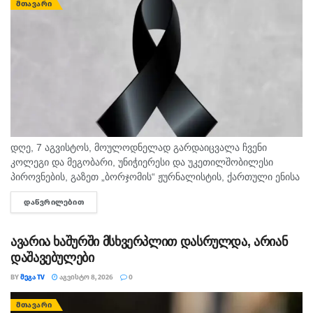
ᲛᲗᲐᲕᲐᲠᲘ
დღე, 7 აგვისტოს, მოულოდნელად გარდაიცვალა ჩვენი
კოლეგი და მეგობარი, უნიჭიერესი და უკეთილშობილესი
პიროვნების, გაზეთ „ბორჯომის“ ჟურნალისტის, ქართული ენისა
და ლიტერატურის პედაგოგი მონიკა ჭანტურია. "მეგა ტვ"
ᲓᲐᲬᲕᲠᲘᲚᲔᲑᲘᲗ
DETAILS
უდიდეს მწუხარებას გამოვხატავს მონიკა ჭანტურიას
ნაადრევად...
ავარია ხაშურში მსხვერპლით დასრულდა, არიან
დაშავებულები
BY
ᲛᲔᲒᲐ TV
ᲐᲒᲕᲘᲡᲢᲝ 8, 2026
0
ᲛᲗᲐᲕᲐᲠᲘ