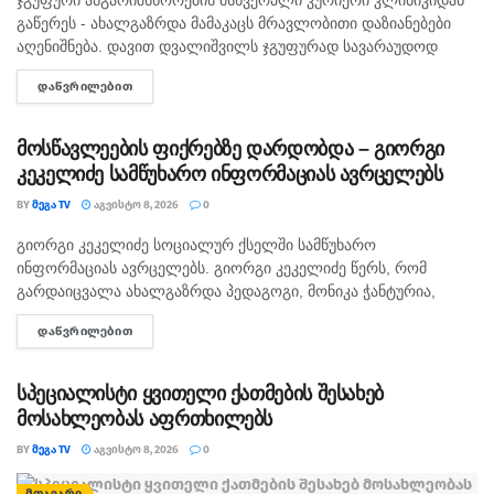
ჯგუფური ანგარიშსწორების მსხვერპლი კურიერი კლინიკიდან
გაწერეს - ახალგაზრდა მამაკაცს მრავლობითი დაზიანებები
აღენიშნება. დავით დვალიშვილს ჯგუფურად სავარაუდოდ
ხუთამდე მოზარდი გუშინ გაუსწორდა. ჯერ-ჯერობით
ᲓᲐᲬᲕᲠᲘᲚᲔᲑᲘᲗ
DETAILS
თავდამსხმელების დაკავების შესახებ ინფორმაცია არ
გავრცელებულა. "პირველებმა" გაარკვია, რომ
სამეთვალყურეო...
მოსწავლეების ფიქრებზე დარდობდა – გიორგი
კეკელიძე სამწუხარო ინფორმაციას ავრცელებს
BY
ᲛᲔᲒᲐ TV
ᲐᲒᲕᲘᲡᲢᲝ 8, 2026
0
გიორგი კეკელიძე სოციალურ ქსელში სამწუხარო
ᲛᲗᲐᲕᲐᲠᲘ
ინფორმაციას ავრცელებს. გიორგი კეკელიძე წერს, რომ
გარდაიცვალა ახალგაზრდა პედაგოგი, მონიკა ჭანტურია,
რომელიც თავისი მოსწავლეების მიმართ განსაკუთრებული
ᲓᲐᲬᲕᲠᲘᲚᲔᲑᲘᲗ
DETAILS
სიყვარულით გამოირჩეოდა. „არასდროს მგონებია, რომ აქ,
მიწაზე ყოფნას რამე...
სპეციალისტი ყვითელი ქათმების შესახებ
მოსახლეობას აფრთხილებს
BY
ᲛᲔᲒᲐ TV
ᲐᲒᲕᲘᲡᲢᲝ 8, 2026
0
ᲛᲗᲐᲕᲐᲠᲘ