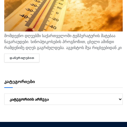
მომდევნო დღეებში საქართველოში ტემპერატურის მატებაა
ნავარაუდები. სინოპტიკოსების პროგნოზით, ცხელი ამინდი
რამდენიმე დღეს გაგრძელდება. აგვისტოს შუა რიცხვებიდან კი
ტემპერატურა 40 გრადუსს მიაღწევს. "ტემპერატურამ აგვისტოს
ᲓᲐᲬᲕᲠᲘᲚᲔᲑᲘᲗ
DETAILS
თვეში შესაძლოა 35-40 გრადუსს მიაღწიოს, ანუ ამ...
კატეგორიები
კატეგორიები