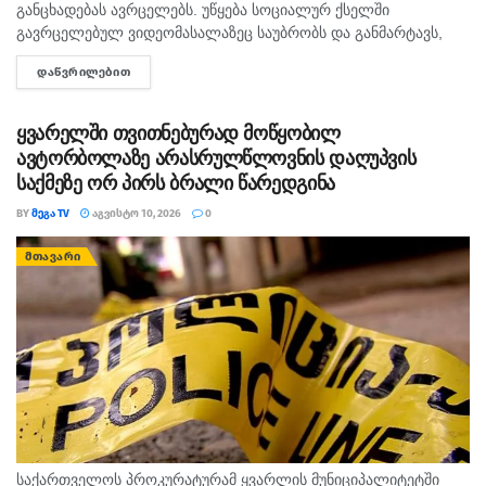
განცხადებას ავრცელებს. უწყება სოციალურ ქსელში
გავრცელებულ ვიდეომასალაზეც საუბრობს და განმარტავს,
რომ უკვე გამოიკითხა პირი, რომელმაც ვიდეო გადაიღო და
ᲓᲐᲬᲕᲠᲘᲚᲔᲑᲘᲗ
DETAILS
ატვირთა. შსს-ს თანახმად, გამოკითხვის შედეგად...
ყვარელში თვითნებურად მოწყობილ
ავტორბოლაზე არასრულწლოვნის დაღუპვის
საქმეზე ორ პირს ბრალი წარედგინა
BY
ᲛᲔᲒᲐ TV
ᲐᲒᲕᲘᲡᲢᲝ 10, 2026
0
ᲛᲗᲐᲕᲐᲠᲘ
საქართველოს პროკურატურამ ყვარლის მუნიციპალიტეტში