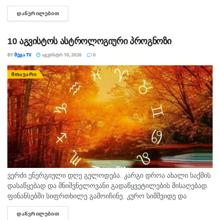
ცოცხალი იპოვეს. არსებული ინფორმაციით, მამაკაცი
ᲓᲐᲬᲕᲠᲘᲚᲔᲑᲘᲗ
DETAILS
მდინარეში დედისა და ორი ბავშვის გადასარჩენად შევიდა.
ადგილობრივების ცნობით,...
10 აგვისტოს ასტროლოგიური პროგნოზი
BY
ᲛᲔᲒᲐ TV
ᲐᲒᲕᲘᲡᲢᲝ 10, 2026
0
ᲛᲗᲐᲕᲐᲠᲘ
ვერძი ენერგიული დღე გელოდება. კარგი დროა ახალი საქმის
დასაწყებად და მნიშვნელოვანი გადაწყვეტილების მისაღებად.
ფინანსებში სიფრთხილე გამოიჩინე. კურო სიმშვიდე და
მოთმინება დღეს შენს სასარგებლოდ იმუშავებს.
ᲓᲐᲬᲕᲠᲘᲚᲔᲑᲘᲗ
DETAILS
ურთიერთობებში გულწრფელი საუბარი ბევრ გაუგებრობას