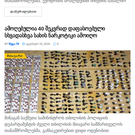
თანამშრომლებმა, ქურდობის ბრალდებით ჩინეთის სახალხო
რესპუბლიკის 2 მოქალაქე დააკავეს. უწყების ცნობით,
ᲓᲐᲬᲕᲠᲘᲚᲔᲑᲘᲗ
DETAILS
გამოძიებით დადგინდა, რომ ბრალდებულები ერთ-ერთი
ავიარეისით მგზავრობისას, თვითმფრინავის ბორტზე მყოფი...
ამოღებულია 40 შეკვრად დაფასოებული
სხვადასხვა სახის ნარკოტიკი ამოიღო
BY
ᲛᲔᲒᲐ TV
ᲐᲒᲕᲘᲡᲢᲝ 10, 2026
0
ᲛᲗᲐᲕᲐᲠᲘ
შინაგან საქმეთა სამინისტროს თბილისის პოლიციის
დეპარტამენტის ძველი თბილისის მთავარი სამმართველოს
თანამშრომლებმა, განსაკუთრებით დიდი ოდენობით