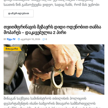
საათის წინ გამაოქვეყნა ვიდეო, სადაც ჩანს, რომ მას უცნობი
პირი შეურაცხყოფას აყენებს და გვერდზე გაყოლას აიძულებს.
ᲓᲐᲬᲕᲠᲘᲚᲔᲑᲘᲗ
DETAILS
ისმის დანის დარტყმის მუქარაც....
თვითმფრინავის მგზავრს დიდი ოდენობით თანხა
მოპარეს – დაკავებულია 2 პირი
BY
ᲛᲔᲒᲐ TV
ᲐᲒᲕᲘᲡᲢᲝ 10, 2026
0
ᲛᲗᲐᲕᲐᲠᲘ
შინაგან საქმეთა სამინისტროს თბილისის პოლიციის
დეპარტამენტის ისანი-სამგორის მთავარი სამმართველოს