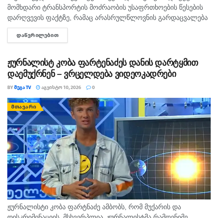
მომხდარი ტრანსპორტის მოძრაობის უსაფრთხოების წესების
დარღვევის ფაქტზე, რამაც არასრულწლოვნის გარდაცვალება
გამოიწვია, ორ პირს ბრალდება წარუდგინა. ამის შესახებ
ᲓᲐᲬᲕᲠᲘᲚᲔᲑᲘᲗ
DETAILS
ინფორმაციას პროკურატურა ავრცელებს. საგამოძიებო უწყების
თანახმად, შინაგან საქმეთა სამინისტროს...
ჟურნალისტ კობა ფარტენაძეს დანის დარტყმით
დაემუქრნენ – ვრცელდება ვიდეოკადრები
BY
ᲛᲔᲒᲐ TV
ᲐᲒᲕᲘᲡᲢᲝ 10, 2026
0
ᲛᲗᲐᲕᲐᲠᲘ
ჟურნალისტი კობა ფარტნაძე ამბობს, რომ მუქარის და
დისკრიმინაციის მსხვერპლია. ჟურნალისტმა რამდენიმე