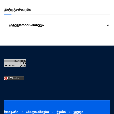
კატეგორიები
კატეგორიები
მთავარი
ახალი ამბები
ქვიზი
ჯგუფი