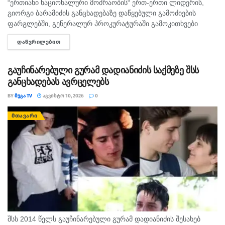
“ერთიანი ნაციონალური მოძრაობის“ ერთ-ერთი ლიდერის,
გიორგი ბარამიძის განცხადებაზე დაწყებული გამოძიების
თეგები:
ბუნებრივი აირი
გაზი
ტარიფი
ფარგლებში, გენერალურ პროკურატურაში გამოკითხვები
გრძელდება. ამჟამად პროკურატურაში გამოკითხვაზე
ᲓᲐᲬᲕᲠᲘᲚᲔᲑᲘᲗ
DETAILS
ვეტერანების საქმეთა სახელმწიფო სამსახურის
წარმომადგენელი, კობა ლიკლიკაძე იმყოფება, რომელიც
აფხაზეთის ომის დროს, შეიარაღებული...
გაუჩინარებული გურამ დადიანიძის საქმეზე შსს
განცხადებას ავრცელებს
BY
ᲛᲔᲒᲐ TV
ᲐᲒᲕᲘᲡᲢᲝ 10, 2026
0
ᲛᲗᲐᲕᲐᲠᲘ
შსს 2014 წელს გაუჩინარებული გურამ დადიანიძის შესახებ