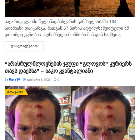
საქართველოში წელიწადნახევრის განმავლობაში 164
ადამიანი დაიკარგა, მათგან 57 პირის ადგილსამყოფელი ამ
დრომდე უცნობია. აღნიშნულს მოწმობს შინაგან საქმეთა
სამინისტროს მიერ გამოქვეყნებული 2025 წლისა და 2026
ᲓᲐᲬᲕᲠᲘᲚᲔᲑᲘᲗ
DETAILS
წლის 6 თვის სტატისტიკური მონაცემები. ამასთან,...
“არასრულწლოვნების ჯგუფი “გლოვოს” კურიერს
თავს დაესხა” – იაკო კვანტალიანი
BY
ᲛᲔᲒᲐ TV
ᲐᲒᲕᲘᲡᲢᲝ 8, 2026
0
ᲛᲗᲐᲕᲐᲠᲘ