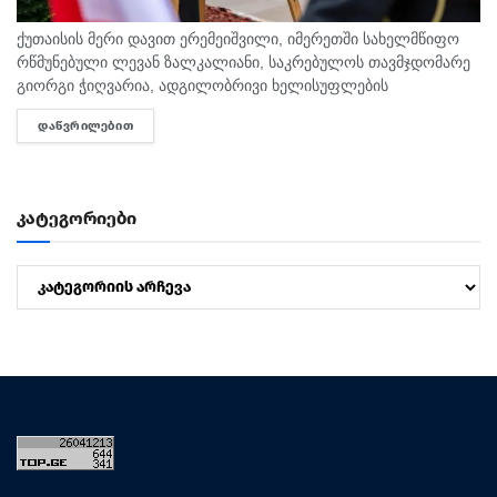
ქუთაისის მერი დავით ერემეიშვილი, იმერეთში სახელმწიფო
რწმუნებული ლევან ზალკალიანი, საკრებულოს თავმჯდომარე
გიორგი ჭიღვარია, ადგილობრივი ხელისუფლების
წარმომადგენლები, ჩოხოსნები, კადეტები, გმირულად
ᲓᲐᲬᲕᲠᲘᲚᲔᲑᲘᲗ
DETAILS
დაღუპული ქუთაისელი მეომრების ოჯახის წევრებთან ერთად,
აგვისტოს ომში დაღუპულთა მემორიალთან მივიდნენ...
კატეგორიები
კატეგორიები