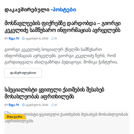
სახის დაბრუნებაა.
დაკავშირებული -
პოსტები
მრავალეტაპიანი პროექტი 234 ჰა ფართობზე ტყის
აღდგენითი სამუშაოების გატარებას და ნარგავების
მოსწავლეების ფიქრებზე დარდობდა – გიორგი
მოვლა-პატრონობას გულისხმობს.
კეკელიძე სამწუხარო ინფორმაციას ავრცელებს
BY
ᲛᲔᲒᲐ TV
ᲐᲒᲕᲘᲡᲢᲝ 8, 2026
0
პირველი ეტაპის ფარგლებში, 2018 წლის შემოდგომასა
და 2019 წლის გაზაფხულზე 144 ჰა ფართობზე დაირგო
გიორგი კეკელიძე სოციალურ ქსელში სამწუხარო
ᲛᲗᲐᲕᲐᲠᲘ
ინფორმაციას ავრცელებს. გიორგი კეკელიძე წერს, რომ
282 730 ნერგი.
გარდაიცვალა ახალგაზრდა პედაგოგი, მონიკა ჭანტურია,
რომელიც თავისი მოსწავლეების მიმართ განსაკუთრებული
მეორე ეტაპი 2019 წლის შემოდგომის სეზონზე
ᲓᲐᲬᲕᲠᲘᲚᲔᲑᲘᲗ
DETAILS
სიყვარულით გამოირჩეოდა. „არასდროს მგონებია, რომ აქ,
დაიწყება და დამატებით 73 000 ნერგის დარგვას
მიწაზე ყოფნას რამე...
გულისხმობს.
სპეციალისტი ყვითელი ქათმების შესახებ
მოსახლეობას აფრთხილებს
მესამე ეტაპი, 2020 წელს, 105 ჰა ფართობზე ბუნებრივი
ტყის საფარის აღდგენას მოიცავს.
BY
ᲛᲔᲒᲐ TV
ᲐᲒᲕᲘᲡᲢᲝ 8, 2026
0
ბორჯომის ტყის მოვლა-აღდგენის სამუშაოებში, გარდა
ᲛᲗᲐᲕᲐᲠᲘ
ეროვნული სატყეო სააგენტოს მეტყევე-
სპეციალისტებისა, აქტიურადაა ჩაერთული