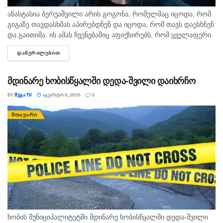
ანასტასია ბერუაშვილი არის გოგონა, რომელმაც იცოდა, რომ
გიგაზე თავდასხმას აპირებდნენ და იცოდა, რომ თავს დაესხნენ
და გაითიშა. ის ამას ჩვენებაშიც აფიქსირებს, რომ ყველაფერი
იცოდა, - ამის შესახებ მოკლული მასწავლებლის, გიგა
ᲓᲐᲬᲕᲠᲘᲚᲔᲑᲘᲗ
DETAILS
ავალიანის...
მდინარე ხობისწყალში დედა-შვილი დაიხრჩო
BY
ᲛᲔᲒᲐ TV
ᲐᲒᲕᲘᲡᲢᲝ 6, 2026
0
ᲛᲗᲐᲕᲐᲠᲘ
ხობის მუნიციპალიტეტში მდინარე ხობისწყალში დედა-შვილი