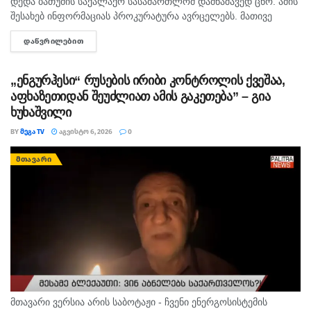
დედა ბათუმის საქალაქო სასამართლომ დამნაშავედ ცნო. ამის
შესახებ ინფორმაციას პროკურატურა ავრცელებს. მათივე
ინფორმაციით, საქმე ეხება, 22 თებერვალს, ბათუმის ერთ-
ᲓᲐᲬᲕᲠᲘᲚᲔᲑᲘᲗ
DETAILS
ერთი კლინიკაში მომხდარ ფაქტს, რა დროსაც კლინიკის ერთ-
ერთმა...
„ენგურჰესი“ რუსების ირიბი კონტროლის ქვეშაა,
აფხაზეთიდან შეუძლიათ ამის გაკეთება” – გია
ხუხაშვილი
BY
ᲛᲔᲒᲐ TV
ᲐᲒᲕᲘᲡᲢᲝ 6, 2026
0
ᲛᲗᲐᲕᲐᲠᲘ
მთავარი ვერსია არის საბოტაჟი - ჩვენი ენერგოსისტემის