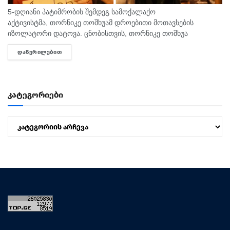
5-დღიანი პატიმრობის შემდეგ სამოქალაქო
აქტივისტმა, თორნიკე თოშხუამ დროებითი მოთავსების
იზოლატორი დატოვა. ცნობისთვის, თორნიკე თოშხუა
პოლიციამ 31 ივლისს, თბილისის საკრებულოსთან
ᲓᲐᲬᲕᲠᲘᲚᲔᲑᲘᲗ
DETAILS
დააკავა. მას ხელში ეკავა ბანერი "ბიძინა ყ - არაა/არის?".
შეგახსენებთ, რომ თოშხუა ბიძინას და სამი...
კატეგორიები
კატეგორიები