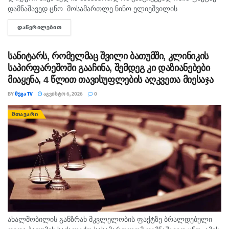
დამნაშავედ ცნო. მოსამართლე ნინო ელიეშვილის
გადაწყვეტილებით, ნიკა მელიას 1 წლით და 6 თვით
ᲓᲐᲬᲕᲠᲘᲚᲔᲑᲘᲗ
DETAILS
თავისუფლების აღკვეთა მიესაჯა, თუმცა აღნიშნულმა
სასჯელმა ნიკა მელიასთვის გამოტანილი წინა განაჩენი...
სანიტარს, რომელმაც შვილი ბათუმში, კლინიკის
საპირფარეშოში გააჩინა, შემდეგ კი დაზიანებები
მიაყენა, 4 წლით თავისუფლების აღკვეთა მიესაჯა
BY
ᲛᲔᲒᲐ TV
ᲐᲒᲕᲘᲡᲢᲝ 6, 2026
0
ᲛᲗᲐᲕᲐᲠᲘ
ახალშობილის განზრახ მკვლელობის ფაქტზე ბრალდებული