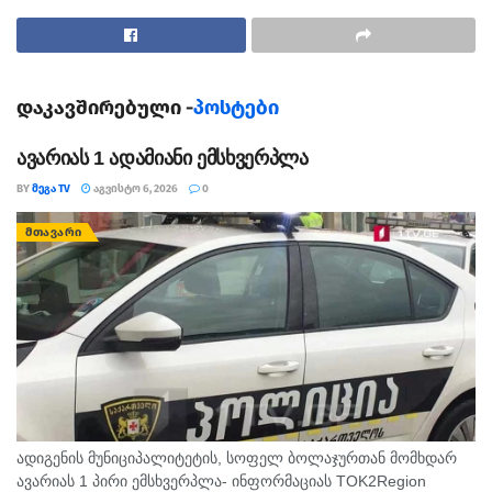
“როგორ უდა უყურო.შენს სურათს
ასეთ” – წერენ სოციალურ ქსელში.
როგორც ცნობილია ახალგაზრდა გოგონა
დაკავშირებული -
პოსტები
გარდაცვლილი იპოვეს. ის ახალბედისეულიდან იყო და
თბილისში ცხოვრობდა. თიკო გედენძეს მეუღლე და
ავარიას 1 ადამიანი ემსხვერპლა
ორი მცირეწლოვანი შვილი დარჩა.
BY
ᲛᲔᲒᲐ TV
ᲐᲒᲕᲘᲡᲢᲝ 6, 2026
0
ᲛᲗᲐᲕᲐᲠᲘ
ადიგენის მუნიციპალიტეტის, სოფელ ბოლაჯურთან მომხდარ
ავარიას 1 პირი ემსხვერპლა- ინფორმაციას TOK2Region