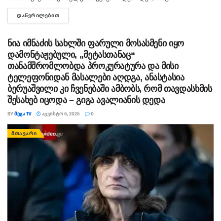
ხელისუფლებისთვის ძნელად ასახსნელია საზოგადოებისთვის.
ᲓᲐᲬᲕᲠᲘᲚᲔᲑᲘᲗ
DETAILS
ვფიქრობ, ეს მოთხოვნები უფრო ოკუპირებულ რეგიონებს უნდა
ეხებოდეს, -...
ნია იმნაძის სახლში ფარული მოსასმენი იყო
დამონტაჟებული, „მეტასთანაც“
თანამშრომლობდა პროკურატურა და მისი
ტელეფონიდან მასალები აღდგა, ანასტასია
ბერუაშვილი კი ჩვენებაში ამბობს, რომ თავდასხმის
შესახებ იცოდა – გიგა ავალიანის დედა
BY
ᲛᲔᲒᲐ TV
ᲐᲒᲕᲘᲡᲢᲝ 6, 2026
0
ᲛᲗᲐᲕᲐᲠᲘ