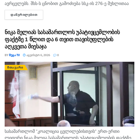
ავრცელებს. შსს-ს ცნობით გამოძიება სსკ-ის 276-ე მუხლითაა
დაწყებული, რაც ტრანსპორტის მოძრაობის უსაფრთხოების ან
ᲓᲐᲬᲕᲠᲘᲚᲔᲑᲘᲗ
DETAILS
ექსპლუატაციის წესის დარღვევას გულისხმობს.
ნიკა მელიას სასამართლოს უპატივცემლობის
ფაქტზე 1 წლით და 6 თვით თავისუფლების
აღკვეთა მიესაჯა
BY
ᲛᲔᲒᲐ TV
ᲐᲒᲕᲘᲡᲢᲝ 6, 2026
0
ᲛᲗᲐᲕᲐᲠᲘ
სასამართლომ “კოალიცია ცვლილებისთვის“ ერთ-ერთი
ლიდერი ნიკა მელია სასამართლოს უპატივცემლობის ფაქტზე