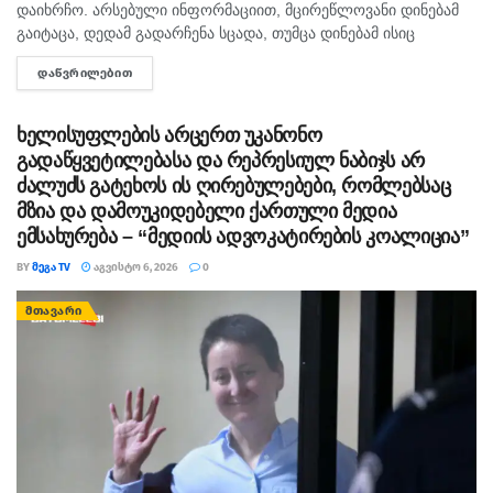
დაიხრჩო. არსებული ინფორმაციით, მცირეწლოვანი დინებამ
გაიტაცა, დედამ გადარჩენა სცადა, თუმცა დინებამ ისიც
გაიტაცა. ბავშვის ცხედარი ადგილობრივმა იპოვა და
ᲓᲐᲬᲕᲠᲘᲚᲔᲑᲘᲗ
DETAILS
მდინარიდან ამოასვენა. დედის სამძებრო-სამაშველო
სამუშაოები ამ დრომდე მიმდინარეობს....
ხელისუფლების არცერთ უკანონო
გადაწყვეტილებასა და რეპრესიულ ნაბიჯს არ
ძალუძს გატეხოს ის ღირებულებები, რომლებსაც
მზია და დამოუკიდებელი ქართული მედია
ემსახურება – “მედიის ადვოკატირების კოალიცია”
BY
ᲛᲔᲒᲐ TV
ᲐᲒᲕᲘᲡᲢᲝ 6, 2026
0
ᲛᲗᲐᲕᲐᲠᲘ