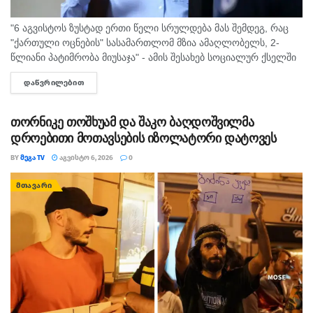
"6 აგვისტოს ზუსტად ერთი წელი სრულდება მას შემდეგ, რაც
"ქართული ოცნების" სასამართლომ მზია ამაღლობელს, 2-
წლიანი პატიმრობა მიუსაჯა" - ამის შესახებ სოციალურ ქსელში
"მედიის ადვოკატირების კოალიცია" წერს და დაკავებულ
ᲓᲐᲬᲕᲠᲘᲚᲔᲑᲘᲗ
DETAILS
ჟურნალისტს სოლიდარობას უცხადებს. ორგანიზაცია...
თორნიკე თოშხუამ და შაკო ბაღდოშვილმა
დროებითი მოთავსების იზოლატორი დატოვეს
BY
ᲛᲔᲒᲐ TV
ᲐᲒᲕᲘᲡᲢᲝ 6, 2026
0
ᲛᲗᲐᲕᲐᲠᲘ