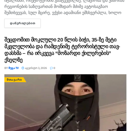
იტალიაში, რიეტი-ტერნის გზატკეცილზე, ლაციოსა და უმბრიას
რეგიონების საზღვართან მომხდარ მძიმე ავტოსაგზაო
შემთხვევას, სულ მცირე, ექვსი ადამიანი ემსხვერპლა, ხოლო
34 დაშავდა. იტალიური მედიის ინფორმაციით, ავტობუსი,
ᲓᲐᲬᲕᲠᲘᲚᲔᲑᲘᲗ
DETAILS
რომელსაც ტურისტები მარმორეს ჩანჩქერის მიმართულებით
გადაჰყავდა, საპირისპირო...
შეცდომით მოკლული 20 წლის ბიჭი, 35-ზე მეტი
მკვლე­ლო­ბა და რამ­დე­ნი­მე ტე­რო­რის­ტუ­ლი თავ­
დას­ხმა – რა ირკვევა “მოზარდი ქილერების”
ქსელზე
BY
ᲛᲔᲒᲐ TV
ᲐᲒᲕᲘᲡᲢᲝ 3, 2026
0
ᲛᲗᲐᲕᲐᲠᲘ