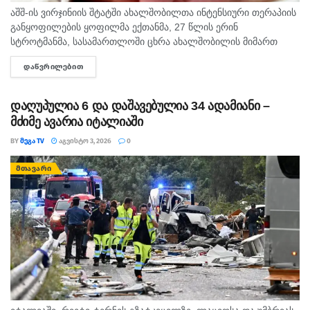
აშშ-ის ვირჯინიის შტატში ახალშობილთა ინტენსიური თერაპიის
განყოფილების ყოფილმა ექთანმა, 27 წლის ერინ
სტროტმანმა, სასამართლოში ცხრა ახალშობილის მიმართ
ბავშვზე ძალადობის ბრალდებაზე დანაშაული არ უარყო. საქმე
ᲓᲐᲬᲕᲠᲘᲚᲔᲑᲘᲗ
DETAILS
ერთ-ერთ ყველაზე გახმაურებულ სამედიცინო სკანდალად
იქცა,...
დაღუპულია 6 და დაშავებულია 34 ადამიანი –
მძიმე ავარია იტალიაში
BY
ᲛᲔᲒᲐ TV
ᲐᲒᲕᲘᲡᲢᲝ 3, 2026
0
ᲛᲗᲐᲕᲐᲠᲘ