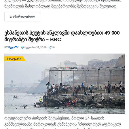
ნეაპოლის მახლობლად მდებარეობს; შემთხვევის შედეგად
დაშავდა ოთხი ადამიანი, დაზიანდა შენობები და ეკლესიები.
ᲓᲐᲬᲕᲠᲘᲚᲔᲑᲘᲗ
DETAILS
იტალიის გეოფიზიკისა და ვულკანოლოგიის ეროვნულმა...
ესპანეთის სეუტის ანკლავში დაახლოებით 49 000
მიგრანტი შეიჭრა – BBC
BY
ᲛᲔᲒᲐ TV
ᲘᲕᲚᲘᲡᲘ 31, 2026
0
ᲛᲗᲐᲕᲐᲠᲘ
ოფიციალური პირების შეფასებით, ბოლო 24 საათის
განმავლობაში მაროკოდან ესპანეთის ჩრდილოეთ აფრიკულ