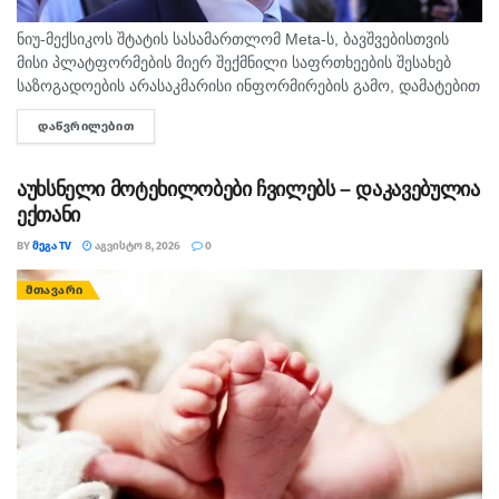
ბავშვები ჰყავთ. მთავრობის გადაწყვეტილებით,
ნიუ-მექსიკოს შტატის სასამართლომ Meta-ს, ბავშვებისთვის
არასრულწლოვნებს ქუჩაში უფროსების
მისი პლატფორმების მიერ შექმნილი საფრთხეების შესახებ
მეთვალყურეობის გარეშე გასვლა არ შეუძლიათ
საზოგადოების არასაკმარისი ინფორმირების გამო, დამატებით
$567 მილიონის კომპენსაციის გადახდა დააკისრა.
rustavi2.ge
ᲓᲐᲬᲕᲠᲘᲚᲔᲑᲘᲗ
DETAILS
სასამართლოს დადგენილებით, ამერიკულ კომპანიას,
არასრულწლოვნების მავნე კონტენტისგან ეფექტიანად
დასაცავად, Facebook-ზე,...
აუხსნელი მოტეხილობები ჩვილებს – დაკავებულია
ექთანი
BY
ᲛᲔᲒᲐ TV
ᲐᲒᲕᲘᲡᲢᲝ 8, 2026
0
ᲛᲗᲐᲕᲐᲠᲘ