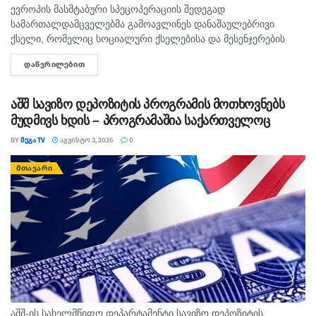
ევროპის მასშტაბური სპეცოპერაციის შედეგად
სამართალდამცველებმა გამოავლინეს დანაშაულებრივი
ქსელი, რომელიც სოციალური ქსელებისა და მესენჯერების
საშუალებით მოზარდებს შეკვეთილი მკვლელობებისთვის
ᲓᲐᲬᲕᲠᲘᲚᲔᲑᲘᲗ
DETAILS
იყენებდა. გამოძიების ინფორმაციით, დაჯგუფება
„ფოქსტროტი“ ახალგაზრდებს დიდ ანაზღაურებას
ჰპირდებოდა, თუმცა დავალების შესრულების შემდეგ
აშშ სავიზო დეპოზიტის პროგრამის მოთხოვნებს
უმეტესობა პოლიციას...
მუდმივს ხდის – პროგრამაშია საქართველოც
BY
ᲛᲔᲒᲐ TV
ᲐᲒᲕᲘᲡᲢᲝ 3, 2026
0
ᲛᲗᲐᲕᲐᲠᲘ
აშშ-ის სახელმწიფო დეპარტამენტი სავიზო დეპოზიტის