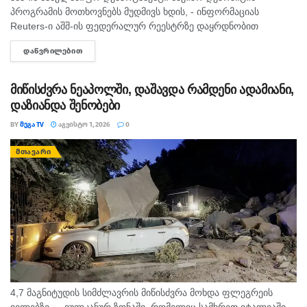
პროგრამის მოთხოვნებს მუდმივს ხდის, - ინფორმაციას
Reuters-ი აშშ-ის ფედერალურ რეესტრზე დაყრდნობით
ავრცელებს. აშშ-ის ფედერალური რეესტრის ცნობით,
ᲓᲐᲬᲕᲠᲘᲚᲔᲑᲘᲗ
DETAILS
მოთხოვნები ვრცელდება B1 და B2 ვიზებზე, რომლებიც
ბიზნესისა და...
მიწისძვრა ნეაპოლში, დაშავდა რამდენი ადამიანი,
დაზიანდა შენობები
BY
ᲛᲔᲒᲐ TV
ᲐᲒᲕᲘᲡᲢᲝ 1, 2026
0
ᲛᲗᲐᲕᲐᲠᲘ
4,7 მაგნიტუდის სიმძლავრის მიწისძვრა მოხდა ფლეგრეის
ველებზე — ვულკანურ ზონაში, რომელიც სამხრეთ იტალიაში,