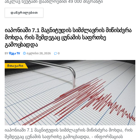
ანკლავ სეუტაში დაახლოებით 49 000 მიგრანტი
გადავიდა. ინფორმაციას BBC ავრცელებს. ხუთშაბათს
ᲓᲐᲬᲕᲠᲘᲚᲔᲑᲘᲗ
DETAILS
გავრცელებულ ვიდეოებსა და ფოტოებში ჩანს, როგორ შედის
ქალაქში ათასობით...
იაპონიაში 7.1 მაგნიტუდის სიმძლავრის მიწისძვრა
მოხდა, რის შემდეგაც ცუნამის საფრთხე
გამოცხადდა
BY
ᲛᲔᲒᲐ TV
ᲘᲕᲚᲘᲡᲘ 28, 2026
0
ᲛᲗᲐᲕᲐᲠᲘ
იაპონიაში 7.1 მაგნიტუდის სიმძლავრის მიწისძვრა მოხდა, რის
შემდეგაც ცუნამის საფრთხე გამოცხადდა, - ინფორმაციას