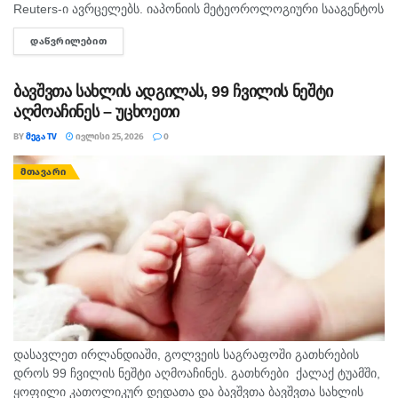
Reuters-ი ავრცელებს. იაპონიის მეტეოროლოგიური სააგენტოს
ცნობით, მიწისძვრა კუნძულ კიუ-შიუზე, კუმამოტოს
ᲓᲐᲬᲕᲠᲘᲚᲔᲑᲘᲗ
DETAILS
პრეფექტურაში მოხდა. ხელისუფლებამ 1 მეტრის სიმაღლის
ტალღის გამო...
ბავშვთა სახლის ადგილას, 99 ჩვილის ნეშტი
აღმოაჩინეს – უცხოეთი
BY
ᲛᲔᲒᲐ TV
ᲘᲕᲚᲘᲡᲘ 25, 2026
0
ᲛᲗᲐᲕᲐᲠᲘ
დასავლეთ ირლანდიაში, გოლვეის საგრაფოში გათხრების
დროს 99 ჩვილის ნეშტი აღმოაჩინეს. გათხრები ქალაქ ტუამში,
ყოფილი კათოლიკურ დედათა და ბავშვთა ბავშვთა სახლის