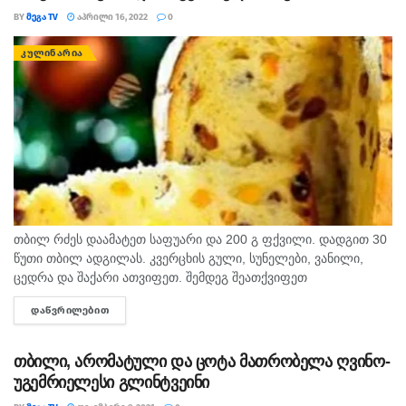
BY
ᲛᲔᲒᲐ TV
ᲐᲞᲠᲘᲚᲘ 16, 2022
0
ᲙᲣᲚᲘᲜᲐᲠᲘᲐ
თბილ რძეს დაამატეთ საფუარი და 200 გ ფქვილი. დადგით 30
წუთი თბილ ადგილას. კვერცხის გული, სუნელები, ვანილი,
ცედრა და შაქარი ათვიფეთ. შემდეგ შეათქვიფეთ
დარბილებული კარაქი. ეს მასა შეურიეთ საფუვრიან მასას,...
ᲓᲐᲬᲕᲠᲘᲚᲔᲑᲘᲗ
DETAILS
თბილი, არომატული და ცოტა მათრობელა ღვინო-
უგემრიელესი გლინტვეინი