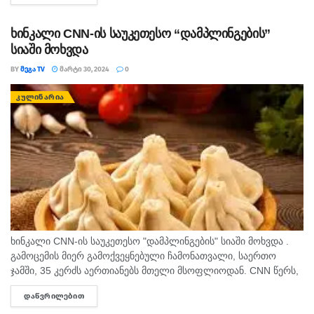
მარცვლები.
ხინკალი CNN-ის საუკეთესო “დამპლინგების”
სიაში მოხვდა
gemrielia.ge
BY
ᲛᲔᲒᲐ TV
ᲛᲐᲠᲢᲘ 30, 2024
0
თეგები:
კულინარია
ნიგვიზანი ბადრიჯანი
რეცეპტი
ᲙᲣᲚᲘᲜᲐᲠᲘᲐ
ხინკალი CNN-ის საუკეთესო "დამპლინგების" სიაში მოხვდა .
გამოცემის მიერ გამოქვეყნებული ჩამონათვალი, საერთო
ჯამში, 35 კერძს აერთიანებს მთელი მსოფლიოდან. CNN წერს,
რომ "დამპლინგი" ცომით მომზადებული კერძია, რომელსაც
ᲓᲐᲬᲕᲠᲘᲚᲔᲑᲘᲗ
DETAILS
მარილიანი ან ტკბილი შიგთავსი...