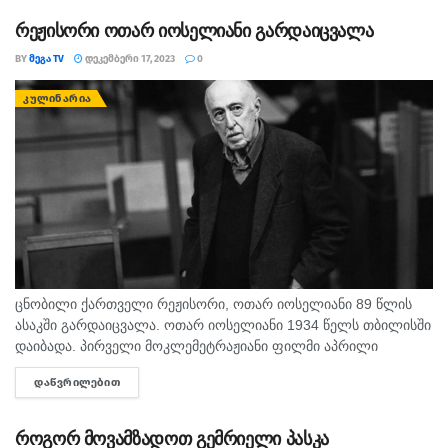
რეჟისორი ოთარ იოსელიანი გარდაიცვალა
BY
ᲛᲔᲒᲐ TV
ᲓᲔᲙᲔᲛᲑᲔᲠᲘ 17, 2023
0
ᲙᲣᲚᲘᲜᲐᲠᲘᲐ
ცნობილი ქართველი რეჟისორი, ოთარ იოსელიანი 89 წლის
ასაკში გარდაიცვალა. ოთარ იოსელიანი 1934 წელს თბილისში
დაიბადა. პირველი მოკლემეტრაჟიანი ფილმი აპრილი
გადაიღო 1962 წელს. 1966 წელს გადაღებულმა
ᲓᲐᲬᲕᲠᲘᲚᲔᲑᲘᲗ
DETAILS
სრულმეტრაჟიანმა სადებიუტო ფილმმა გიორგობისთვე კანის...
როგორ მოვამზადოთ გემრიელი პასკა