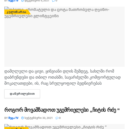
BY
ᲛᲔᲒᲐ TV
ᲓᲔᲙᲔᲛᲑᲔᲠᲘ 9, 2021
0
ᲙᲣᲚᲘᲜᲐᲠᲘᲐ
დამღლელი და ცივი, ყინვიანი დღის შემდეგ, სახლში რომ
დაბრუნდები და თბილ ოთახში, სავარძელში კომფორტულად
მოკალათდები, ის, რაც სრულყოფილ ბედნიერებას
მოგანიჭებთ არის უგემრიელესი გლინტვეინი. თბილი,
ᲓᲐᲬᲕᲠᲘᲚᲔᲑᲘᲗ
DETAILS
არომატული და ცოტა მათრობელა ღვინო საუკეთესოა
განტვირთვისთვის,...
როგორ მოვამზადოთ უგემრიელესი ,,ჩიტის რძე “
BY
ᲛᲔᲒᲐ TV
ᲡᲔᲥᲢᲔᲛᲑᲔᲠᲘ 30, 2021
0