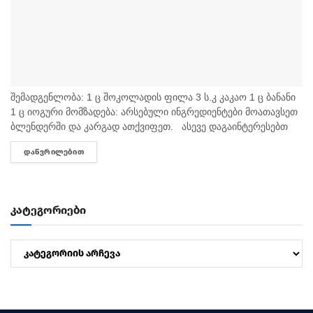
შემადგენლობა: 1 ც შოკოლადის ფილა 3 ს.კ კაკაო 1 ც ბანანი
1 ც იოგური მომზადება: არსებული ინგრედიენტები მოათავსეთ
ბლენდერში და კარგად ათქვიფეთ. ასევე დაგაინტერესებთ
დაბრაწული და მადისაღმძვრელი წიწილა ისრიმისა...
ᲓᲐᲬᲕᲠᲘᲚᲔᲑᲘᲗ
DETAILS
კატეგორიები
კატეგორიები