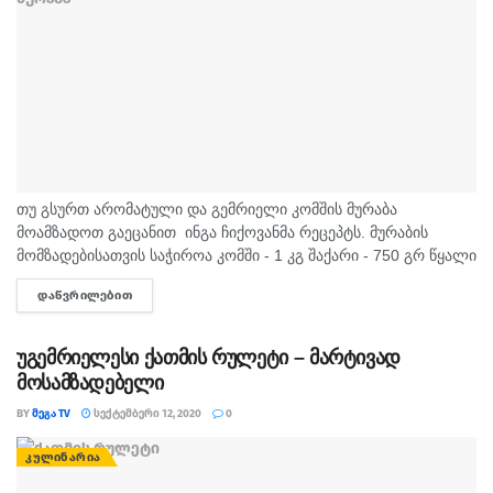
თუ გსურთ არომატული და გემრიელი კომშის მურაბა
მოამზადოთ გაეცანით ინგა ჩიქოვანმა რეცეპტს. მურაბის
მომზადებისათვის საჭიროა კომში - 1 კგ შაქარი - 750 გრ წყალი
- 250 გრ ლიმონის წვენი ...
ᲓᲐᲬᲕᲠᲘᲚᲔᲑᲘᲗ
DETAILS
უგემრიელესი ქათმის რულეტი – მარტივად
მოსამზადებელი
BY
ᲛᲔᲒᲐ TV
ᲡᲔᲥᲢᲔᲛᲑᲔᲠᲘ 12, 2020
0
ᲙᲣᲚᲘᲜᲐᲠᲘᲐ