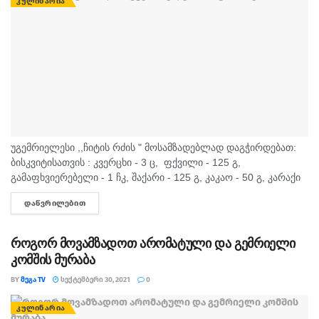
ᲙᲣᲚᲘᲜᲐᲠᲘᲐ
უგემრიელესი ,,ჩიტის რძის " მოსამზადებლად დაგჭირდებათ:
ბისკვიტისათვის : კვერცხი - 3 ც, ფქვილი - 125 გ,
გამაფხვიერებელი - 1 ჩკ, შაქარი - 125 გ, კაკაო - 50 გ, კარაქი
-...
ᲓᲐᲬᲕᲠᲘᲚᲔᲑᲘᲗ
DETAILS
როგორ მოვამზადოთ არომატული და გემრიელი
კომშის მურაბა
BY
ᲛᲔᲒᲐ TV
ᲡᲔᲥᲢᲔᲛᲑᲔᲠᲘ 30, 2021
0
ᲙᲣᲚᲘᲜᲐᲠᲘᲐ